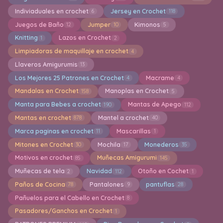
Indiviaduales en crochet
Jersey en Crochet
6
118
Juegos de Baño
Jumper
Kimonos
12
10
5
Knitting
Lazos en Crochet
1
2
Limpiadoras de maquillaje en crochet
4
Llaveros Amigurumis
13
Los Mejores 25 Patrones en Crochet
Macrame
4
4
Mandalas en Crochet
Manoplas en Crochet
158
5
Manta para Bebes a crochet
Mantas de Apego
190
112
Mantas en crochet
Mantel a crochet
878
40
Marca paginas en crochet
Mascarillas
11
1
Mitones en Crochet
Mochila
Monederos
30
17
35
Motivos en crochet
Muñecas Amigurumi
85
145
Muñecas de tela
Navidad
Otoño en Cochet
2
112
1
Paños de Cocina
Pantalones
pantuflas
78
9
28
Pañuelos para el Cabello en Crochet
8
Pasadores/Ganchos en Crochet
1