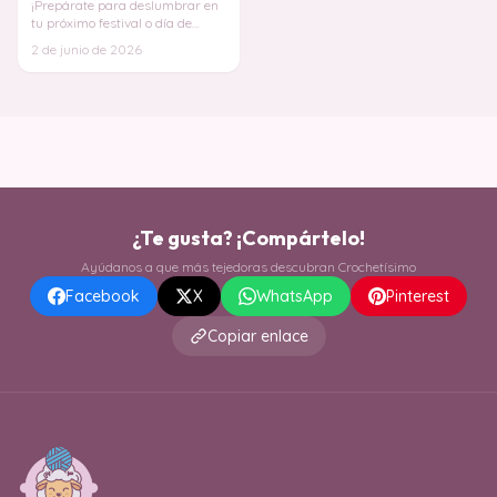
¡Prepárate para deslumbrar en
tu próximo festival o día de
playa con este increíble diseño!
2 de junio de 2026
La mod
¿Te gusta? ¡Compártelo!
Ayúdanos a que más tejedoras descubran Crochetísimo
Facebook
X
WhatsApp
Pinterest
Copiar enlace