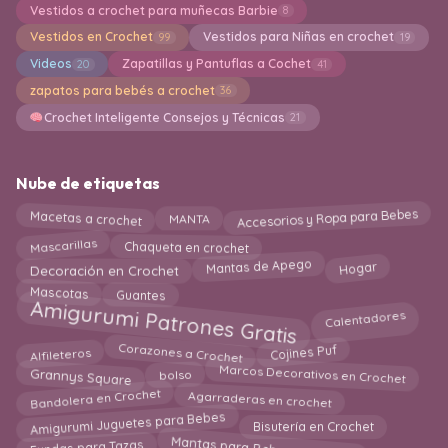
Vestidos a crochet para muñecas Barbie
8
Vestidos en Crochet
Vestidos para Niñas en crochet
99
19
Videos
Zapatillas y Pantuflas a Cochet
20
41
zapatos para bebés a crochet
36
Crochet Inteligente Consejos y Técnicas
21
Nube de etiquetas
Accesorios y Ropa para Bebes
Macetas a crochet
MANTA
Chaqueta en crochet
Mascarillas
Mantas de Apego
Decoración en Crochet
Hogar
Guantes
Mascotas
Amigurumi Patrones Gratis
Calentadores
Corazones a Crochet
Alfileteros
Cojines Puf
Marcos Decorativos en Crochet
bolso
Grannys Square
Bandolera en Crochet
Agarraderas en crochet
Amigurumi Juguetes para Bebes
Bisutería en Crochet
Mantas para Bebes a Crochet