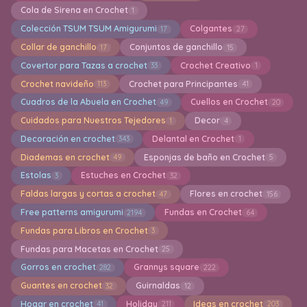
Cola de Sirena en Crochet
1
Colección TSUM TSUM Amigurumi
Colgantes
17
27
Collar de ganchillo
Conjuntos de ganchillo
17
15
Covertor para Tazas a crochet
Crochet Creativo
33
1
Crochet navideño
Crochet para Principantes
113
41
Cuadros de la Abuela en Crochet
Cuellos en Crochet
49
20
Cuidados para Nuestros Tejedores
Decor
1
4
Decoración en crochet
Delantal en Crochet
343
1
Diademas en crochet
Esponjas de baño en Crochet
49
5
Estolas
Estuches en Crochet
3
32
Faldas largas y cortas a crochet
Flores en crochet
47
156
Free patterns amigurumi
Fundas en Crochet
2194
64
Fundas para Libros en Crochet
3
Fundas para Macetas en Crochet
25
Gorros en crochet
Grannys square
282
222
Guantes en crochet
Guirnaldas
32
12
Hogar en crochet
Holiday
Ideas en crochet
41
211
203