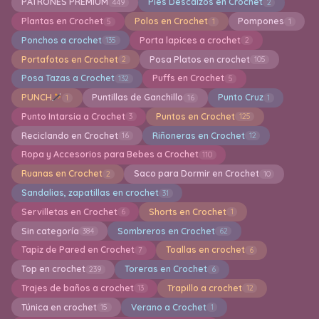
PATRONES PREMIUM
Pies Descalzos en Crochet
449
2
Plantas en Crochet
Polos en Crochet
Pompones
5
1
1
Ponchos a crochet
Porta lapices a crochet
135
2
Portafotos en Crochet
Posa Platos en crochet
2
105
Posa Tazas a Crochet
Puffs en Crochet
132
5
PUNCH
Puntillas de Ganchillo
Punto Cruz
1
16
1
Punto Intarsia a Crochet
Puntos en Crochet
3
125
Reciclando en Crochet
Riñoneras en Crochet
16
12
Ropa y Accesorios para Bebes a Crochet
110
Ruanas en Crochet
Saco para Dormir en Crochet
2
10
Sandalias, zapatillas en crochet
31
Servilletas en Crochet
Shorts en Crochet
6
1
Sin categoría
Sombreros en Crochet
384
62
Tapiz de Pared en Crochet
Toallas en crochet
7
6
Top en crochet
Toreras en Crochet
239
6
Trajes de baños a crochet
Trapillo a crochet
13
12
Túnica en crochet
Verano a Crochet
15
1