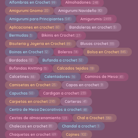
Alfombras en Crochet
Almohadones
99
248
Amigurumi Gnomo
Amigurumi Navideño
20
80
Amigurumi para Principiantes
Amigurumis
541
2493
Aplicaciones en crochet
Bandoleras en crochet
60
5
Bermudas
Bikinis en Crochet
3
27
Bisuteria y Joyeria en Crochet
Blusas crochet
89
111
Boinas en Crochet
Boleros
Bolsa en Crochet
12
14
845
Bordados
Bufanda a crochet
12
32
Bufandas Knitting
Calcados tejidos
15
19
Calcetines
Calentadores
Caminos de Mesa
46
16
41
Camisetas en Crochet
Capas en crochet
25
9
Capuchas
Cardigan a crochet
50
233
Carpetas en crochet
Carteras
293
41
Centro de Mesa Decorativos a crochet
48
Cestas de almacenamiento
Chal a Crochet
123
330
Chalecos en crochet
Chandal a crochet
81
1
Chaquetas en crochet
Cojines
69
102