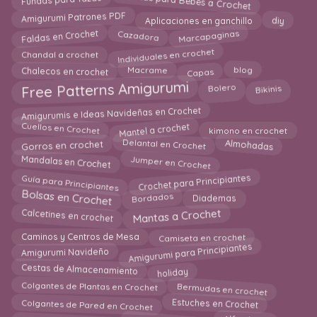
Fundas para Tazas
Amigurumi Patrones PDF
diy
Aplicaciones en ganchillo
Faldas en Crochet
Marcapaginas
Cazadora
Individuales en crochet
Chandal a crochet
Capas
blog
Macrame
Chalecos en crochet
Free Patterns Amigurumi
Bolero
Bikinis
Amigurumis e Ideas Navideñas en Crochet
Mantel a crochet
Cuellos en Crochet
kimono en crochet
Almohadas
Gorros en crochet
Delantal en Crochet
Mandalas en Crochet
Jumper en Crochet
Crochet para Principiantes
Guía para Principiantes
Bolsas en Crochet
Bordados
Diademas
Mantas a Crochet
Calcetines en crochet
Camiseta en crochet
Caminos y Centros de Mesa
Amigurumi para Principiantes
Amigurumi Navideño
Cestas de Almacenamiento
holiday
Bermudas en crochet
Colgantes de Plantas en Crochet
Estuches en Crochet
Colgantes de Pared en Crochet