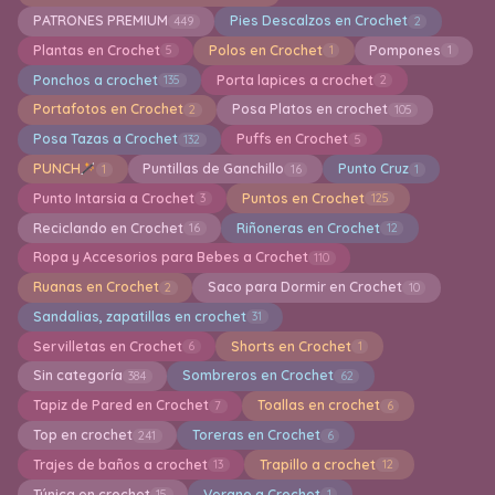
PATRONES PREMIUM
Pies Descalzos en Crochet
449
2
Plantas en Crochet
Polos en Crochet
Pompones
5
1
1
Ponchos a crochet
Porta lapices a crochet
135
2
Portafotos en Crochet
Posa Platos en crochet
2
105
Posa Tazas a Crochet
Puffs en Crochet
132
5
PUNCH
Puntillas de Ganchillo
Punto Cruz
1
16
1
Punto Intarsia a Crochet
Puntos en Crochet
3
125
Reciclando en Crochet
Riñoneras en Crochet
16
12
Ropa y Accesorios para Bebes a Crochet
110
Ruanas en Crochet
Saco para Dormir en Crochet
2
10
Sandalias, zapatillas en crochet
31
Servilletas en Crochet
Shorts en Crochet
6
1
Sin categoría
Sombreros en Crochet
384
62
Tapiz de Pared en Crochet
Toallas en crochet
7
6
Top en crochet
Toreras en Crochet
241
6
Trajes de baños a crochet
Trapillo a crochet
13
12
Túnica en crochet
Verano a Crochet
15
1