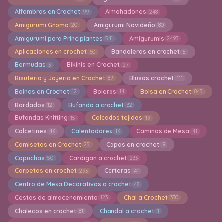
Alfombras en Crochet
Almohadones
99
248
Amigurumi Gnomo
Amigurumi Navideño
20
80
Amigurumi para Principiantes
Amigurumis
541
2493
Aplicaciones en crochet
Bandoleras en crochet
60
5
Bermudas
Bikinis en Crochet
3
27
Bisuteria y Joyeria en Crochet
Blusas crochet
89
111
Boinas en Crochet
Boleros
Bolsa en Crochet
12
14
845
Bordados
Bufanda a crochet
12
32
Bufandas Knitting
Calcados tejidos
15
19
Calcetines
Calentadores
Caminos de Mesa
46
16
41
Camisetas en Crochet
Capas en crochet
25
9
Capuchas
Cardigan a crochet
50
233
Carpetas en crochet
Carteras
293
41
Centro de Mesa Decorativos a crochet
48
Cestas de almacenamiento
Chal a Crochet
123
330
Chalecos en crochet
Chandal a crochet
81
1