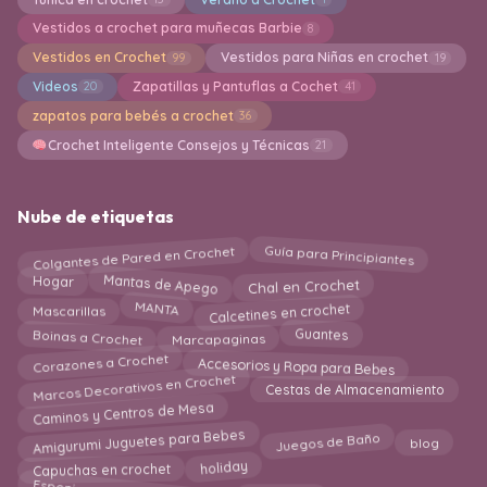
Vestidos a crochet para muñecas Barbie
8
Vestidos en Crochet
Vestidos para Niñas en crochet
99
19
Videos
Zapatillas y Pantuflas a Cochet
20
41
zapatos para bebés a crochet
36
Crochet Inteligente Consejos y Técnicas
21
Nube de etiquetas
Guía para Principiantes
Colgantes de Pared en Crochet
Chal en Crochet
Mantas de Apego
Hogar
Calcetines en crochet
MANTA
Mascarillas
Boinas a Crochet
Marcapaginas
Guantes
Accesorios y Ropa para Bebes
Corazones a Crochet
Marcos Decorativos en Crochet
Cestas de Almacenamiento
Caminos y Centros de Mesa
Amigurumi Juguetes para Bebes
Juegos de Baño
blog
holiday
Capuchas en crochet