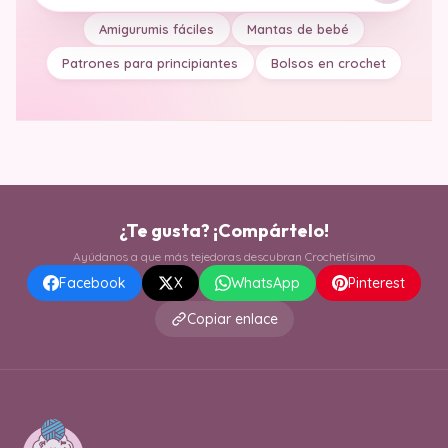
Amigurumis fáciles
Mantas de bebé
Patrones para principiantes
Bolsos en crochet
¿Te gusta? ¡Compártelo!
Ayúdanos a que más tejedoras descubran Crochetísimo
Facebook
X
WhatsApp
Pinterest
Copiar enlace