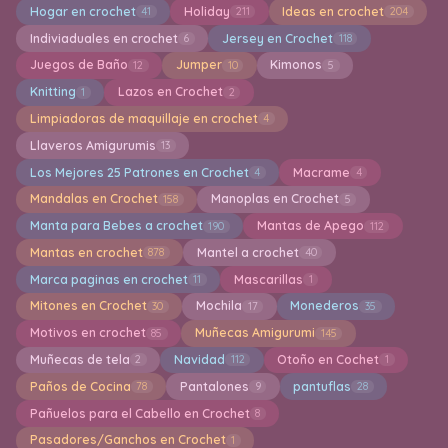
Hogar en crochet
Holiday
Ideas en crochet
41
211
204
Indiviaduales en crochet
Jersey en Crochet
6
118
Juegos de Baño
Jumper
Kimonos
12
10
5
Knitting
Lazos en Crochet
1
2
Limpiadoras de maquillaje en crochet
4
Llaveros Amigurumis
13
Los Mejores 25 Patrones en Crochet
Macrame
4
4
Mandalas en Crochet
Manoplas en Crochet
158
5
Manta para Bebes a crochet
Mantas de Apego
190
112
Mantas en crochet
Mantel a crochet
878
40
Marca paginas en crochet
Mascarillas
11
1
Mitones en Crochet
Mochila
Monederos
30
17
35
Motivos en crochet
Muñecas Amigurumi
85
145
Muñecas de tela
Navidad
Otoño en Cochet
2
112
1
Paños de Cocina
Pantalones
pantuflas
78
9
28
Pañuelos para el Cabello en Crochet
8
Pasadores/Ganchos en Crochet
1