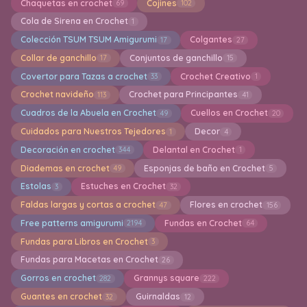
Chaquetas en crochet
Cojines
69
102
Cola de Sirena en Crochet
1
Colección TSUM TSUM Amigurumi
Colgantes
17
27
Collar de ganchillo
Conjuntos de ganchillo
17
15
Covertor para Tazas a crochet
Crochet Creativo
33
1
Crochet navideño
Crochet para Principantes
113
41
Cuadros de la Abuela en Crochet
Cuellos en Crochet
49
20
Cuidados para Nuestros Tejedores
Decor
1
4
Decoración en crochet
Delantal en Crochet
344
1
Diademas en crochet
Esponjas de baño en Crochet
49
5
Estolas
Estuches en Crochet
3
32
Faldas largas y cortas a crochet
Flores en crochet
47
156
Free patterns amigurumi
Fundas en Crochet
2194
64
Fundas para Libros en Crochet
3
Fundas para Macetas en Crochet
26
Gorros en crochet
Grannys square
282
222
Guantes en crochet
Guirnaldas
32
12