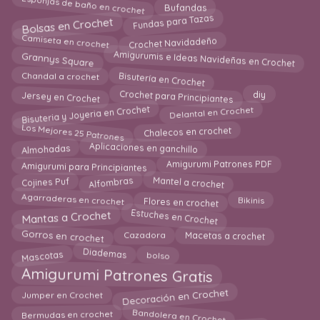
Esponjas de baño en crochet
Bufandas
Bolsas en Crochet
Fundas para Tazas
Camiseta en crochet
Crochet Navidadeño
Amigurumis e Ideas Navideñas en Crochet
Grannys Square
Bisutería en Crochet
Chandal a crochet
Jersey en Crochet
Crochet para Principiantes
diy
Bisuteria y Joyeria en Crochet
Delantal en Crochet
Los Mejores 25 Patrones
Chalecos en crochet
Almohadas
Aplicaciones en ganchillo
Amigurumi para Principiantes
Amigurumi Patrones PDF
Mantel a crochet
Alfombras
Cojines Puf
Agarraderas en crochet
Flores en crochet
Bikinis
Mantas a Crochet
Estuches en Crochet
Macetas a crochet
Gorros en crochet
Cazadora
Mascotas
Diademas
bolso
Amigurumi Patrones Gratis
Decoración en Crochet
Jumper en Crochet
Bandolera en Crochet
Bermudas en crochet