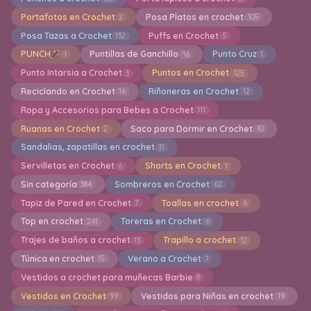
Portafotos en Crochet
Posa Platos en crochet
2
105
Posa Tazas a Crochet
Puffs en Crochet
132
5
PUNCH
Puntillas de Ganchillo
Punto Cruz
1
16
1
Punto Intarsia a Crochet
Puntos en Crochet
3
125
Reciclando en Crochet
Riñoneras en Crochet
16
12
Ropa y Accesorios para Bebes a Crochet
111
Ruanas en Crochet
Saco para Dormir en Crochet
2
10
Sandalias, zapatillas en crochet
31
Servilletas en Crochet
Shorts en Crochet
6
1
Sin categoría
Sombreros en Crochet
384
62
Tapiz de Pared en Crochet
Toallas en crochet
7
6
Top en crochet
Toreras en Crochet
241
6
Trajes de baños a crochet
Trapillo a crochet
13
12
Túnica en crochet
Verano a Crochet
15
1
Vestidos a crochet para muñecas Barbie
8
Vestidos en Crochet
Vestidos para Niñas en crochet
99
19