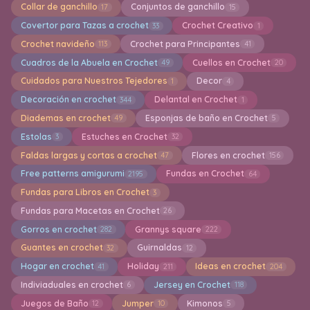
Collar de ganchillo
Conjuntos de ganchillo
17
15
Covertor para Tazas a crochet
Crochet Creativo
33
1
Crochet navideño
Crochet para Principantes
113
41
Cuadros de la Abuela en Crochet
Cuellos en Crochet
49
20
Cuidados para Nuestros Tejedores
Decor
1
4
Decoración en crochet
Delantal en Crochet
344
1
Diademas en crochet
Esponjas de baño en Crochet
49
5
Estolas
Estuches en Crochet
3
32
Faldas largas y cortas a crochet
Flores en crochet
47
156
Free patterns amigurumi
Fundas en Crochet
2195
64
Fundas para Libros en Crochet
3
Fundas para Macetas en Crochet
26
Gorros en crochet
Grannys square
282
222
Guantes en crochet
Guirnaldas
32
12
Hogar en crochet
Holiday
Ideas en crochet
41
211
204
Indiviaduales en crochet
Jersey en Crochet
6
118
Juegos de Baño
Jumper
Kimonos
12
10
5