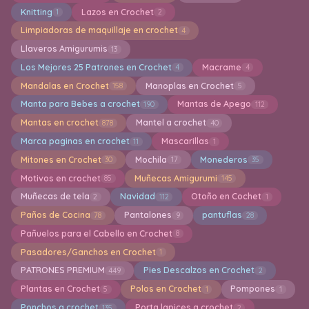
Knitting
Lazos en Crochet
1
2
Limpiadoras de maquillaje en crochet
4
Llaveros Amigurumis
13
Los Mejores 25 Patrones en Crochet
Macrame
4
4
Mandalas en Crochet
Manoplas en Crochet
158
5
Manta para Bebes a crochet
Mantas de Apego
190
112
Mantas en crochet
Mantel a crochet
878
40
Marca paginas en crochet
Mascarillas
11
1
Mitones en Crochet
Mochila
Monederos
30
17
35
Motivos en crochet
Muñecas Amigurumi
85
145
Muñecas de tela
Navidad
Otoño en Cochet
2
112
1
Paños de Cocina
Pantalones
pantuflas
78
9
28
Pañuelos para el Cabello en Crochet
8
Pasadores/Ganchos en Crochet
1
PATRONES PREMIUM
Pies Descalzos en Crochet
449
2
Plantas en Crochet
Polos en Crochet
Pompones
5
1
1
Ponchos a crochet
Porta lapices a crochet
135
2