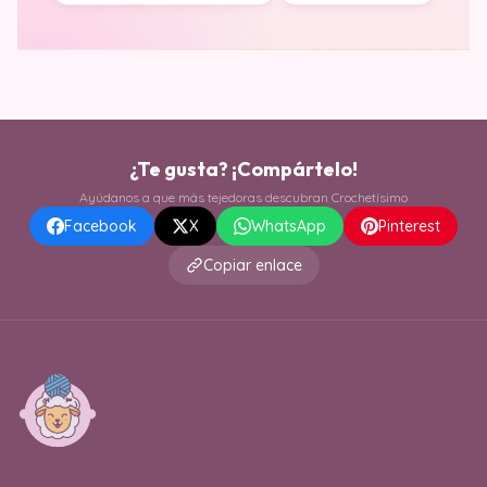
¿Te gusta? ¡Compártelo!
Ayúdanos a que más tejedoras descubran Crochetísimo
Facebook
X
WhatsApp
Pinterest
Copiar enlace