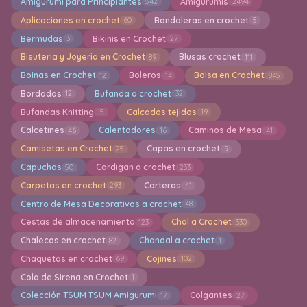
Amigurumi para Principiantes
Amigurumis
542
2494
Aplicaciones en crochet
Bandoleras en crochet
60
5
Bermudas
Bikinis en Crochet
3
27
Bisuteria y Joyeria en Crochet
Blusas crochet
89
111
Boinas en Crochet
Boleros
Bolsa en Crochet
12
14
845
Bordados
Bufanda a crochet
12
32
Bufandas Knitting
Calcados tejidos
15
19
Calcetines
Calentadores
Caminos de Mesa
46
16
41
Camisetas en Crochet
Capas en crochet
25
9
Capuchas
Cardigan a crochet
50
233
Carpetas en crochet
Carteras
293
41
Centro de Mesa Decorativos a crochet
48
Cestas de almacenamiento
Chal a Crochet
123
330
Chalecos en crochet
Chandal a crochet
82
1
Chaquetas en crochet
Cojines
69
102
Cola de Sirena en Crochet
1
Colección TSUM TSUM Amigurumi
Colgantes
17
27