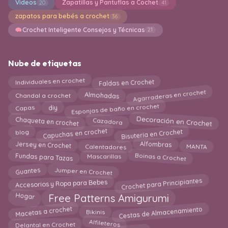
Videos
Zapatillas y Pantuflas a Cochet
20
41
zapatos para bebés a crochet
36
Crochet Inteligente Consejos y Técnicas
21
Nube de etiquetas
Individuales en crochet
Faldas en Crochet
Agarraderas en crochet
Chandal a crochet
Almohadas
Esponjas de baño en crochet
Capas
diy
Decoración en Crochet
Chaqueta en crochet
Cazadora
Capuchas en crochet
Bisutería en Crochet
blog
MANTA
Jersey en Crochet
Calentadores
Alfombras
Fundas para Tazas
Boinas a Crochet
Mascarillas
Jumper en Crochet
Guantes
Crochet para Principiantes
Accesorios y Ropa para Bebes
Hogar
Free Patterns Amigurumi
Cestas de Almacenamiento
Macetas a crochet
Bikinis
Delantal en Crochet
Alfileteros