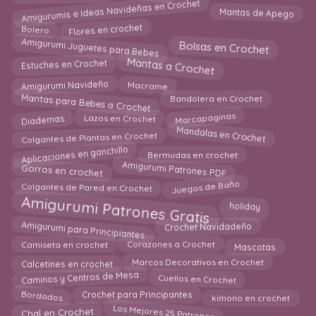
Amigurumis e Ideas Navideñas en Crochet
Mantas de Apego
Flores en crochet
Bolero
Amigurumi Juguetes para Bebes
Bolsas en Crochet
Mantas a Crochet
Estuches en Crochet
Amigurumi Navideño
Macrame
Mantas para Bebes a Crochet
Bandolera en Crochet
Diademas
Marcapaginas
Lazos en Crochet
Colgantes de Plantas en Crochet
Mandalas en Crochet
Aplicaciones en ganchillo
Bermudas en crochet
Amigurumi Patrones PDF
Gorros en crochet
Juegos de Baño
Colgantes de Pared en Crochet
Amigurumi Patrones Gratis
holiday
Amigurumi para Principiantes
Crochet Navidadeño
Mascotas
Corazones a Crochet
Camiseta en crochet
Calcetines en crochet
Marcos Decorativos en Crochet
Caminos y Centros de Mesa
Cuellos en Crochet
Bordados
kimono en crochet
Crochet para Principantes
Los Mejores 25 Patrones
Chal en Crochet