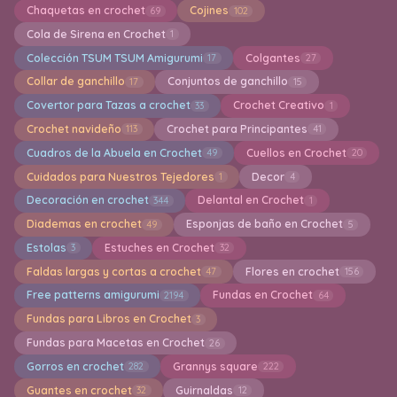
Chaquetas en crochet
Cojines
69
102
Cola de Sirena en Crochet
1
Colección TSUM TSUM Amigurumi
Colgantes
17
27
Collar de ganchillo
Conjuntos de ganchillo
17
15
Covertor para Tazas a crochet
Crochet Creativo
33
1
Crochet navideño
Crochet para Principantes
113
41
Cuadros de la Abuela en Crochet
Cuellos en Crochet
49
20
Cuidados para Nuestros Tejedores
Decor
1
4
Decoración en crochet
Delantal en Crochet
344
1
Diademas en crochet
Esponjas de baño en Crochet
49
5
Estolas
Estuches en Crochet
3
32
Faldas largas y cortas a crochet
Flores en crochet
47
156
Free patterns amigurumi
Fundas en Crochet
2194
64
Fundas para Libros en Crochet
3
Fundas para Macetas en Crochet
26
Gorros en crochet
Grannys square
282
222
Guantes en crochet
Guirnaldas
32
12