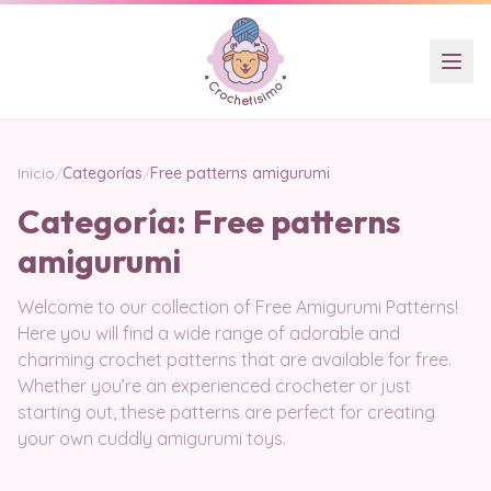
Inicio
/
Categorías
/
Free patterns amigurumi
Categoría:
Free patterns
amigurumi
Welcome to our collection of Free Amigurumi Patterns!
Here you will find a wide range of adorable and
charming crochet patterns that are available for free.
Whether you’re an experienced crocheter or just
starting out, these patterns are perfect for creating
your own cuddly amigurumi toys.