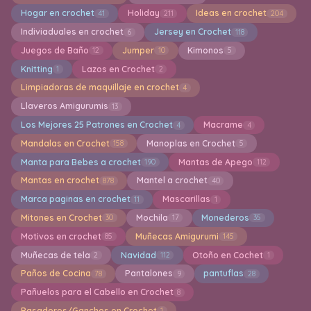
Hogar en crochet
Holiday
Ideas en crochet
41
211
204
Indiviaduales en crochet
Jersey en Crochet
6
118
Juegos de Baño
Jumper
Kimonos
12
10
5
Knitting
Lazos en Crochet
1
2
Limpiadoras de maquillaje en crochet
4
Llaveros Amigurumis
13
Los Mejores 25 Patrones en Crochet
Macrame
4
4
Mandalas en Crochet
Manoplas en Crochet
158
5
Manta para Bebes a crochet
Mantas de Apego
190
112
Mantas en crochet
Mantel a crochet
878
40
Marca paginas en crochet
Mascarillas
11
1
Mitones en Crochet
Mochila
Monederos
30
17
35
Motivos en crochet
Muñecas Amigurumi
85
145
Muñecas de tela
Navidad
Otoño en Cochet
2
112
1
Paños de Cocina
Pantalones
pantuflas
78
9
28
Pañuelos para el Cabello en Crochet
8
Pasadores/Ganchos en Crochet
1