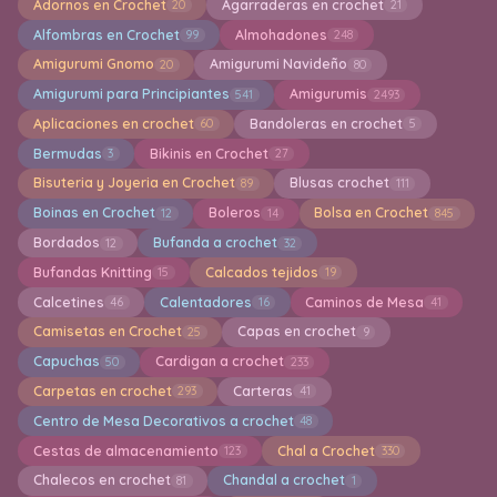
Adornos en Crochet
Agarraderas en crochet
20
21
Alfombras en Crochet
Almohadones
99
248
Amigurumi Gnomo
Amigurumi Navideño
20
80
Amigurumi para Principiantes
Amigurumis
541
2493
Aplicaciones en crochet
Bandoleras en crochet
60
5
Bermudas
Bikinis en Crochet
3
27
Bisuteria y Joyeria en Crochet
Blusas crochet
89
111
Boinas en Crochet
Boleros
Bolsa en Crochet
12
14
845
Bordados
Bufanda a crochet
12
32
Bufandas Knitting
Calcados tejidos
15
19
Calcetines
Calentadores
Caminos de Mesa
46
16
41
Camisetas en Crochet
Capas en crochet
25
9
Capuchas
Cardigan a crochet
50
233
Carpetas en crochet
Carteras
293
41
Centro de Mesa Decorativos a crochet
48
Cestas de almacenamiento
Chal a Crochet
123
330
Chalecos en crochet
Chandal a crochet
81
1