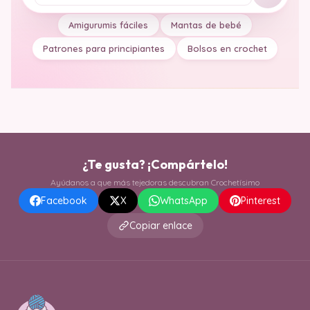
Amigurumis fáciles
Mantas de bebé
Patrones para principiantes
Bolsos en crochet
¿Te gusta? ¡Compártelo!
Ayúdanos a que más tejedoras descubran Crochetísimo
Facebook
X
WhatsApp
Pinterest
Copiar enlace