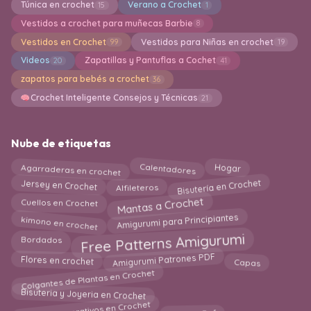
Túnica en crochet
Verano a Crochet
15
1
Vestidos a crochet para muñecas Barbie
8
Vestidos en Crochet
Vestidos para Niñas en crochet
99
19
Videos
Zapatillas y Pantuflas a Cochet
20
41
zapatos para bebés a crochet
36
Crochet Inteligente Consejos y Técnicas
21
Nube de etiquetas
Agarraderas en crochet
Calentadores
Hogar
Bisutería en Crochet
Jersey en Crochet
Alfileteros
Mantas a Crochet
Cuellos en Crochet
kimono en crochet
Amigurumi para Principiantes
Free Patterns Amigurumi
Bordados
Amigurumi Patrones PDF
Capas
Flores en crochet
Colgantes de Plantas en Crochet
Bisuteria y Joyeria en Crochet