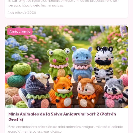
El carismático Pájaro Carpintero Amigurumi es un proyecto lleno de
personalidad y detalles minucioso
1 de julio de 2026
Amigurumis
Minis Animales de la Selva Amigurumi part 2 (Patrón
Gratis)
Esta encantadora colección de mini animales amigurumi está diseñada
especialmente para crear vistoso