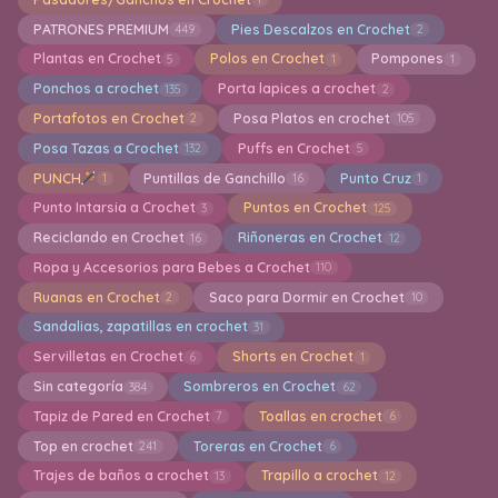
PATRONES PREMIUM
Pies Descalzos en Crochet
449
2
Plantas en Crochet
Polos en Crochet
Pompones
5
1
1
Ponchos a crochet
Porta lapices a crochet
135
2
Portafotos en Crochet
Posa Platos en crochet
2
105
Posa Tazas a Crochet
Puffs en Crochet
132
5
PUNCH
Puntillas de Ganchillo
Punto Cruz
1
16
1
Punto Intarsia a Crochet
Puntos en Crochet
3
125
Reciclando en Crochet
Riñoneras en Crochet
16
12
Ropa y Accesorios para Bebes a Crochet
110
Ruanas en Crochet
Saco para Dormir en Crochet
2
10
Sandalias, zapatillas en crochet
31
Servilletas en Crochet
Shorts en Crochet
6
1
Sin categoría
Sombreros en Crochet
384
62
Tapiz de Pared en Crochet
Toallas en crochet
7
6
Top en crochet
Toreras en Crochet
241
6
Trajes de baños a crochet
Trapillo a crochet
13
12