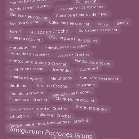
Marcos Decorativos en Crochet
Cojines Puf
Bandolera en Crochet
Los Mejores 25 Patrones
Chalecos en crochet
Caminos y Centros de Mesa
bolso
Boinas a Crochet
Bikinis
Calcetines en crochet
Bolsas en Crochet
Corazones a Crochet
Bolero
Crochet para Principantes
Mantel a crochet
Individuales en crochet
Marcapaginas
Bermudas en crochet
Lazos en Crochet
Mantas para Bebes a Crochet
Fundas para Tazas
Cazadora
Bufandas
Jumper en Crochet
Camiseta en crochet
Mantas de Apego
Almohadas
Chal en Crochet
Diademas
Macrame
Mandalas en Crochet
Chandal a crochet
Chaqueta en crochet
Estuches en Crochet
Grannys Square
Colgantes de Pared en Crochet
Faldas en Crochet
Alfombras
Amigurumis e Ideas Navideñas en Crochet
Amigurumi Patrones Gratis