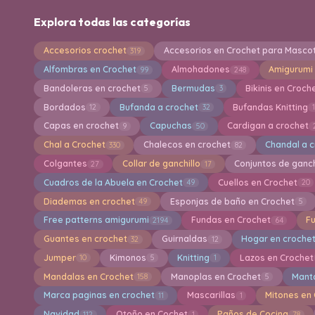
Explora todas las categorías
Accesorios crochet
Accesorios en Crochet para Masco
319
Alfombras en Crochet
Almohadones
Amigurumi
99
248
Bandoleras en crochet
Bermudas
Bikinis en Croch
5
3
Bordados
Bufanda a crochet
Bufandas Knitting
12
32
Capas en crochet
Capuchas
Cardigan a crochet
9
50
Chal a Crochet
Chalecos en crochet
Chandal a 
330
82
Colgantes
Collar de ganchillo
Conjuntos de ganch
27
17
Cuadros de la Abuela en Crochet
Cuellos en Crochet
49
20
Diademas en crochet
Esponjas de baño en Crochet
49
5
Free patterns amigurumi
Fundas en Crochet
F
2194
64
Guantes en crochet
Guirnaldas
Hogar en croche
32
12
Jumper
Kimonos
Knitting
Lazos en Crochet
10
5
1
Mandalas en Crochet
Manoplas en Crochet
Mant
158
5
Marca paginas en crochet
Mascarillas
Mitones en
11
1
Navidad
Otoño en Cochet
Paños de Cocina
112
1
78