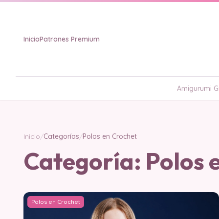
Inicio
Patrones Premium
Amigurumi Gr
Inicio
/
Categorías
/
Polos en Crochet
Categoría:
Polos 
Polos en Crochet