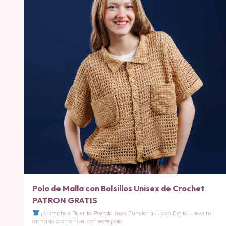
Polo de Malla con Bolsillos Unisex de Crochet
PATRON GRATIS
¡Anímate a Tejer la Prenda más Funcional y con Estilo! Lleva tu
armario a otro nivel con este polo