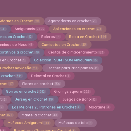
Adornos en Crochet
Agarraderas en crochet
20
21
Amigurumis
Aplicaciones en crochet
541
2493
60
inas en Crochet
Boleros
Bolsa en Crochet
12
14
844
aminos de Mesa
Camisetas en Crochet
41
25
orativos a crochet
Cestas de almacenamiento
48
123
a en Crochet
Colección TSUM TSUM Amigurumi
1
16
Crochet navideño
Crochet para Principantes
113
41
 crochet
Delantal en Crochet
344
1
ochet
Flores en crochet
47
156
Gorros en crochet
Grannys square
282
222
et
Jersey en Crochet
Juegos de Baño
6
118
12
Los Mejores 25 Patrones en Crochet
Macrame
12
4
4
het
Mantel a crochet
877
40
Muñecas Amigurumi
Muñecas de tela
144
2
t
Pasadores/Ganchos en Crochet
8
1