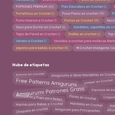
PATRONES PREMIUM
Pies Descalzos en Crochet
449
2
Portafotos en Crochet
Posa Platos en crochet
P
2
105
Punto Intarsia a Crochet
Puntos en Crochet
Reci
3
125
Saco para Dormir en Crochet
Sandalias, zapatillas en c
10
Tapiz de Pared en Crochet
Toallas en crochet
Top 
7
6
Verano a Crochet
Vestidos a crochet para muñecas Barb
1
zapatos para bebés a crochet
Crochet Inteligente Co
36
Nube de etiquetas
Amigurumis e Ideas Navideñas en Croche
kimono en crochet
Free Patterns Amigurumi
Jumper en Crochet
Amigurumi Patrones Gratis
Esponjas de ba
Accesorios y Ropa para Bebes
Flores en crochet
Colgant
Man
Mandalas en Crochet
Mantas para Bebes a Crochet
Chaqueta en crochet
Amigurumi para Principiantes
Alfo