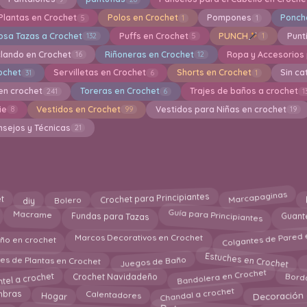
Plantas en Crochet
Polos en Crochet
Pompones
Ponch
5
1
1
osa Tazas a Crochet
Puffs en Crochet
PUNCH
Punti
132
5
1
clando en Crochet
Riñoneras en Crochet
Ropa y Accesorios
16
12
rochet
Servilletas en Crochet
Shorts en Crochet
Sin ca
31
6
1
en crochet
Toreras en Crochet
Trajes de baños a crochet
241
6
1
ie
Vestidos en Crochet
Vestidos para Niñas en crochet
8
99
19
nsejos y Técnicas
21
Marcapaginas
t
Crochet para Principiantes
Bolero
diy
Guía para Principiantes
Guant
Macrame
Fundas para Tazas
Colgantes de Pared 
Marcos Decorativos en Crochet
ño en crochet
Estuches en Crochet
Juegos de Baño
es de Plantas en Crochet
Bandolera en Crochet
tel a crochet
Bord
Crochet Navidadeño
Decoración 
Chandal a crochet
Calentadores
Hogar
mbras