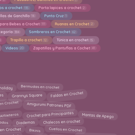
os a crochet
Porta lapices a crochet
135
2
llas de Ganchillo
Punto Cruz
16
1
 para Bebes a Crochet
Ruanas en Crochet
111
2
tegoría
Sombreros en Crochet
384
62
Trapillo a crochet
Túnica en crochet
3
12
15
Videos
Zapatillas y Pantuflas a Cochet
20
41
Bermudas en crochet
holiday
Faldas en Crochet
Grannys Square
es
en Crochet
Amigurumi Patrones PDF
Crochet para Principantes
Mantas de Apego
Alfileteros
Chalecos en crochet
ados
Diademas
en Crochet
Cuellos en Crochet
Bikinis