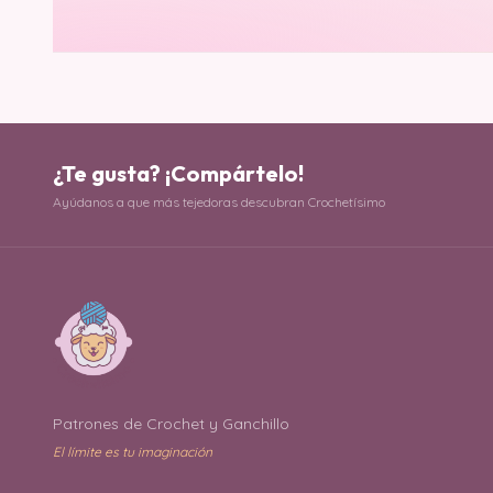
¿Te gusta? ¡Compártelo!
Ayúdanos a que más tejedoras descubran Crochetísimo
Patrones de Crochet y Ganchillo
El límite es tu imaginación