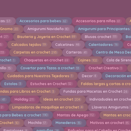
tas
Accesorios para bebes
Accesorios para niñas
57
62
61
 Gnomo
Amigurumi Navideño
Amigurumi para Principiantes
20
80
et
Bisuteria y Joyeria en Crochet
Blusas crochet
Bo
27
89
111
Calcados tejidos
Calcetines
Calentadores
C
15
19
46
16
Carpetas en crochet
Carteras
Centro de Mesa Dec
233
293
41
crochet
Chaquetas en crochet
Cojines
Cola de Siren
1
69
102
illo
Covertor para Tazas a crochet
Crochet Creativo
15
33
1
Cuidados para Nuestros Tejedores
Decor
Decoración en
1
4
Estolas
Estuches en Crochet
Faldas largas y cortas a cr
3
32
undas para Libros en Crochet
Fundas para Macetas en Crochet
3
26
t
Holiday
Ideas en crochet
Indiviaduales en croch
41
211
204
Limpiadoras de maquillaje en crochet
Llaveros Amigurumis
2
4
a para Bebes a crochet
Mantas de Apego
Mantas en croc
190
112
 Crochet
Mochila
Monederos
Motivos en crochet
30
17
35
85
Pantalones
pantuflas
Pañuelos para el Cabello en Croche
9
28