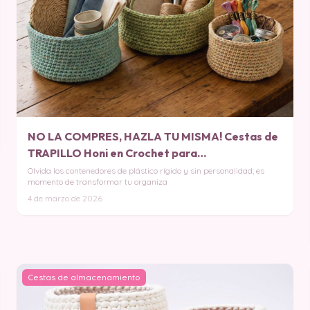
NO LA COMPRES, HAZLA TU MISMA! Cestas de
TRAPILLO Honi en Crochet para
Almacenamiento PATRON
Olvida los contenedores de plástico rígido y sin personalidad; es
momento de transformar tu organiza
4 de marzo de 2026
Cestas de almacenamiento