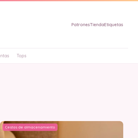
Patrones
Tienda
Etiquetas
ntas
Tops
o
Cestas de almacenamiento