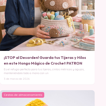
¡STOP al Desorden! Guarda tus Tijeras y Hilos
en este Hongo Mágico de Crochet PATRON
Es el refugio perfecto para tus tijeras, cintas métricas y agujas,
manteniéndolo todo a mano con un
3 de marzo de 2026
Cestas de almacenamiento