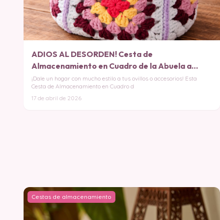
ADIOS AL DESORDEN! Cesta de
Almacenamiento en Cuadro de la Abuela a
Crochet PATRON GRATIS
¡Dale un hogar con mucho estilo a tus ovillos o accesorios! Esta
Cesta de Almacenamiento en Cuadro d
17 de abril de 2026
Cestas de almacenamiento