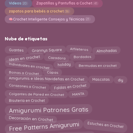
Videos
Zapatillas y Pantuflas a Cochet
20
41
zapatos para bebés a crochet
36
Crochet Inteligente Consejos y Técnicas
21
Nube de etiquetas
Grannys Square
Guantes
Almohadas
Alfileteros
Ideas en crochet
Bordados
Cazadora
Individuales en crochet
holiday
Bermudas en crochet
Boinas a Crochet
Capas
diy
Amigurumis e Ideas Navideñas en Crochet
Mascotas
Faldas en Crochet
Corazones a Crochet
MANTA
Colgantes de Pared en Crochet
Bisutería en Crochet
Amigurumi Patrones Gratis
Decoración en Crochet
Free Patterns Amigurumi
Estuches en Crochet