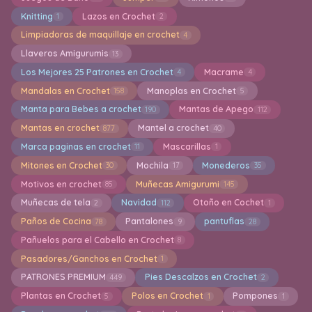
Knitting
Lazos en Crochet
1
2
Limpiadoras de maquillaje en crochet
4
Llaveros Amigurumis
13
Los Mejores 25 Patrones en Crochet
Macrame
4
4
Mandalas en Crochet
Manoplas en Crochet
158
5
Manta para Bebes a crochet
Mantas de Apego
190
112
Mantas en crochet
Mantel a crochet
877
40
Marca paginas en crochet
Mascarillas
11
1
Mitones en Crochet
Mochila
Monederos
30
17
35
Motivos en crochet
Muñecas Amigurumi
85
145
Muñecas de tela
Navidad
Otoño en Cochet
2
112
1
Paños de Cocina
Pantalones
pantuflas
78
9
28
Pañuelos para el Cabello en Crochet
8
Pasadores/Ganchos en Crochet
1
PATRONES PREMIUM
Pies Descalzos en Crochet
449
2
Plantas en Crochet
Polos en Crochet
Pompones
5
1
1