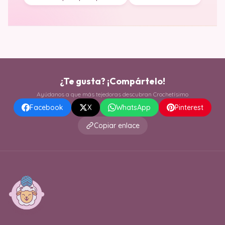
¿Te gusta? ¡Compártelo!
Ayúdanos a que más tejedoras descubran Crochetísimo
Facebook
X
WhatsApp
Pinterest
Copiar enlace