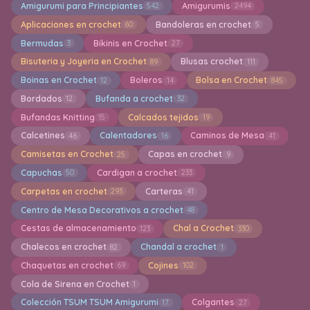
Amigurumi para Principiantes
Amigurumis
542
2494
Aplicaciones en crochet
Bandoleras en crochet
60
5
Bermudas
Bikinis en Crochet
3
27
Bisuteria y Joyeria en Crochet
Blusas crochet
89
111
Boinas en Crochet
Boleros
Bolsa en Crochet
12
14
845
Bordados
Bufanda a crochet
12
32
Bufandas Knitting
Calcados tejidos
15
19
Calcetines
Calentadores
Caminos de Mesa
46
16
41
Camisetas en Crochet
Capas en crochet
25
9
Capuchas
Cardigan a crochet
50
233
Carpetas en crochet
Carteras
293
41
Centro de Mesa Decorativos a crochet
48
Cestas de almacenamiento
Chal a Crochet
123
330
Chalecos en crochet
Chandal a crochet
82
1
Chaquetas en crochet
Cojines
69
102
Cola de Sirena en Crochet
1
Colección TSUM TSUM Amigurumi
Colgantes
17
27