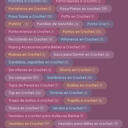
Ponchos a crochet
Porta lapices a crochet
135
2
Portafotos en Crochet
Posa Platos en crochet
2
105
Posa Tazas a Crochet
Puffs en Crochet
132
5
PUNCH
Puntillas de Ganchillo
Punto Cruz
1
16
1
Punto Intarsia a Crochet
Puntos en Crochet
3
125
Reciclando en Crochet
Riñoneras en Crochet
16
12
Ropa y Accesorios para Bebes a Crochet
111
Ruanas en Crochet
Saco para Dormir en Crochet
2
10
Sandalias, zapatillas en crochet
31
Servilletas en Crochet
Shorts en Crochet
6
1
Sin categoría
Sombreros en Crochet
384
62
Tapiz de Pared en Crochet
Toallas en crochet
7
6
Top en crochet
Toreras en Crochet
241
6
Trajes de baños a crochet
Trapillo a crochet
13
12
Túnica en crochet
Verano a Crochet
15
1
Vestidos a crochet para muñecas Barbie
8
Vestidos en Crochet
Vestidos para Niñas en crochet
99
19