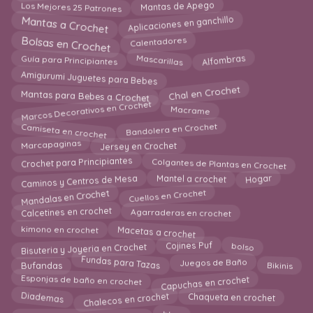
Los Mejores 25 Patrones
Mantas de Apego
Mantas a Crochet
Aplicaciones en ganchillo
Bolsas en Crochet
Calentadores
Alfombras
Mascarillas
Guía para Principiantes
Amigurumi Juguetes para Bebes
Chal en Crochet
Mantas para Bebes a Crochet
Marcos Decorativos en Crochet
Macrame
Camiseta en crochet
Bandolera en Crochet
Jersey en Crochet
Marcapaginas
Colgantes de Plantas en Crochet
Crochet para Principiantes
Caminos y Centros de Mesa
Hogar
Mantel a crochet
Mandalas en Crochet
Cuellos en Crochet
Agarraderas en crochet
Calcetines en crochet
Macetas a crochet
kimono en crochet
Bisuteria y Joyeria en Crochet
Cojines Puf
bolso
Bikinis
Fundas para Tazas
Juegos de Baño
Bufandas
Capuchas en crochet
Esponjas de baño en crochet
Chalecos en crochet
Diademas
Chaqueta en crochet