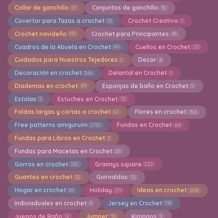
Collar de ganchillo
Conjuntos de ganchillo
17
15
Covertor para Tazas a crochet
Crochet Creativo
33
1
Crochet navideño
Crochet para Principantes
113
41
Cuadros de la Abuela en Crochet
Cuellos en Crochet
49
20
Cuidados para Nuestros Tejedores
Decor
1
4
Decoración en crochet
Delantal en Crochet
344
1
Diademas en crochet
Esponjas de baño en Crochet
49
5
Estolas
Estuches en Crochet
3
32
Faldas largas y cortas a crochet
Flores en crochet
47
156
Free patterns amigurumi
Fundas en Crochet
2195
64
Fundas para Libros en Crochet
3
Fundas para Macetas en Crochet
26
Gorros en crochet
Grannys square
282
222
Guantes en crochet
Guirnaldas
32
12
Hogar en crochet
Holiday
Ideas en crochet
41
211
204
Indiviaduales en crochet
Jersey en Crochet
6
118
Juegos de Baño
Jumper
Kimonos
12
10
5