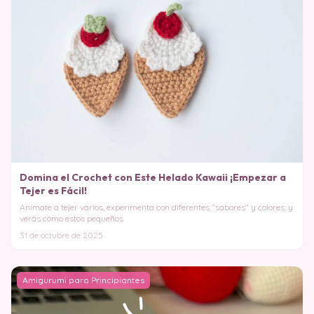
Domina el Crochet con Este Helado Kawaii ¡Empezar a
Tejer es Fácil!
Anímate a tejer varios, experimenta con diferentes "sabores" y colores, y
verás cómo estos pequeños
31 de octubre de 2025
Amigurumi para Principiantes