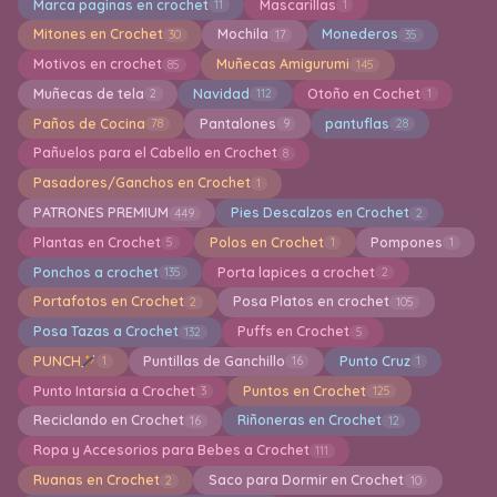
Marca paginas en crochet
Mascarillas
11
1
Mitones en Crochet
Mochila
Monederos
30
17
35
Motivos en crochet
Muñecas Amigurumi
85
145
Muñecas de tela
Navidad
Otoño en Cochet
2
112
1
Paños de Cocina
Pantalones
pantuflas
78
9
28
Pañuelos para el Cabello en Crochet
8
Pasadores/Ganchos en Crochet
1
PATRONES PREMIUM
Pies Descalzos en Crochet
449
2
Plantas en Crochet
Polos en Crochet
Pompones
5
1
1
Ponchos a crochet
Porta lapices a crochet
135
2
Portafotos en Crochet
Posa Platos en crochet
2
105
Posa Tazas a Crochet
Puffs en Crochet
132
5
PUNCH
Puntillas de Ganchillo
Punto Cruz
1
16
1
Punto Intarsia a Crochet
Puntos en Crochet
3
125
Reciclando en Crochet
Riñoneras en Crochet
16
12
Ropa y Accesorios para Bebes a Crochet
111
Ruanas en Crochet
Saco para Dormir en Crochet
2
10