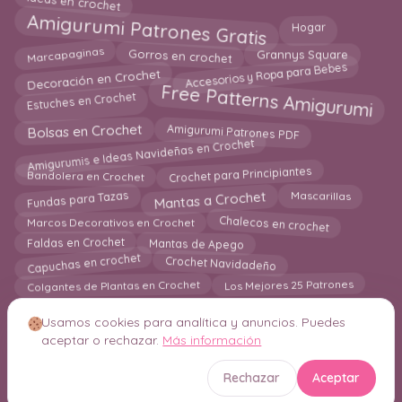
Ideas en crochet
Amigurumi Patrones Gratis
Hogar
Marcapaginas
Grannys Square
Gorros en crochet
Accesorios y Ropa para Bebes
Decoración en Crochet
Free Patterns Amigurumi
Estuches en Crochet
Amigurumi Patrones PDF
Bolsas en Crochet
Amigurumis e Ideas Navideñas en Crochet
Bandolera en Crochet
Crochet para Principiantes
Mantas a Crochet
Fundas para Tazas
Mascarillas
Chalecos en crochet
Marcos Decorativos en Crochet
Mantas de Apego
Faldas en Crochet
Capuchas en crochet
Crochet Navidadeño
Los Mejores 25 Patrones
Colgantes de Plantas en Crochet
Usamos cookies para analítica y anuncios. Puedes
aceptar o rechazar.
Más información
© 2026 Crochetisimo. Todos los derechos reservados.
Rechazar
Aceptar