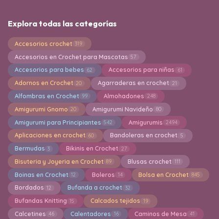
Explora todas las categorías
Accesorios crochet
319
Accesorios en Crochet para Mascotas
57
Accesorios para bebes
Accesorios para niñas
62
61
Adornos en Crochet
Agarraderas en crochet
20
21
Alfombras en Crochet
Almohadones
99
248
Amigurumi Gnomo
Amigurumi Navideño
20
80
Amigurumi para Principiantes
Amigurumis
542
2494
Aplicaciones en crochet
Bandoleras en crochet
60
5
Bermudas
Bikinis en Crochet
3
27
Bisuteria y Joyeria en Crochet
Blusas crochet
89
111
Boinas en Crochet
Boleros
Bolsa en Crochet
12
14
845
Bordados
Bufanda a crochet
12
32
Bufandas Knitting
Calcados tejidos
15
19
Calcetines
Calentadores
Caminos de Mesa
46
16
41