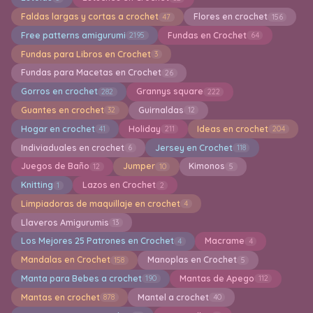
Faldas largas y cortas a crochet
Flores en crochet
47
156
Free patterns amigurumi
Fundas en Crochet
2195
64
Fundas para Libros en Crochet
3
Fundas para Macetas en Crochet
26
Gorros en crochet
Grannys square
282
222
Guantes en crochet
Guirnaldas
32
12
Hogar en crochet
Holiday
Ideas en crochet
41
211
204
Indiviaduales en crochet
Jersey en Crochet
6
118
Juegos de Baño
Jumper
Kimonos
12
10
5
Knitting
Lazos en Crochet
1
2
Limpiadoras de maquillaje en crochet
4
Llaveros Amigurumis
13
Los Mejores 25 Patrones en Crochet
Macrame
4
4
Mandalas en Crochet
Manoplas en Crochet
158
5
Manta para Bebes a crochet
Mantas de Apego
190
112
Mantas en crochet
Mantel a crochet
878
40