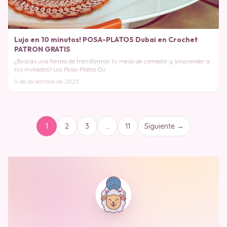
Lujo en 10 minutos! POSA-PLATOS Dubai en Crochet
PATRON GRATIS
¿Buscas una forma de transformar tu mesa de comedor y sorprender a
tus invitados? Los Posa-Platos Du
5 de diciembre de 2025
1
2
3
…
11
Siguiente →