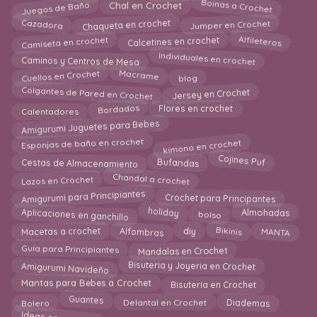
Boinas a Crochet
Juegos de Baño
Chal en Crochet
Chaqueta en crochet
Cazadora
Jumper en Crochet
Camiseta en crochet
Alfileteros
Calcetines en crochet
Caminos y Centros de Mesa
Individuales en crochet
blog
Cuellos en Crochet
Macrame
Colgantes de Pared en Crochet
Jersey en Crochet
Calentadores
Flores en crochet
Bordados
Amigurumi Juguetes para Bebes
kimono en crochet
Esponjas de baño en crochet
Cestas de Almacenamiento
Cojines Puf
Bufandas
Chandal a crochet
Lazos en Crochet
Amigurumi para Principiantes
Crochet para Principantes
Aplicaciones en ganchillo
holiday
bolso
Almohadas
MANTA
diy
Bikinis
Alfombras
Macetas a crochet
Mandalas en Crochet
Guía para Principiantes
Amigurumi Navideño
Bisuteria y Joyeria en Crochet
Bisutería en Crochet
Mantas para Bebes a Crochet
Bolero
Diademas
Guantes
Delantal en Crochet