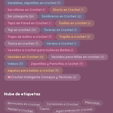
Sandalias, zapatillas en crochet
31
Servilletas en Crochet
Shorts en Crochet
6
1
Sin categoría
Sombreros en Crochet
384
62
Tapiz de Pared en Crochet
Toallas en crochet
7
6
Top en crochet
Toreras en Crochet
241
6
Trajes de baños a crochet
Trapillo a crochet
13
12
Túnica en crochet
Verano a Crochet
15
1
Vestidos a crochet para muñecas Barbie
8
Vestidos en Crochet
Vestidos para Niñas en crochet
99
19
Videos
Zapatillas y Pantuflas a Cochet
20
41
zapatos para bebés a crochet
36
Crochet Inteligente Consejos y Técnicas
21
Nube de etiquetas
Bermudas en crochet
Corazones a Crochet
Mascotas
Agarraderas en crochet
Mantel a crochet
Capas