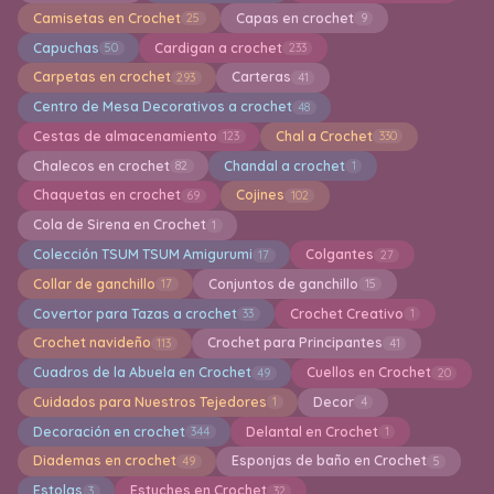
Camisetas en Crochet
Capas en crochet
25
9
Capuchas
Cardigan a crochet
50
233
Carpetas en crochet
Carteras
293
41
Centro de Mesa Decorativos a crochet
48
Cestas de almacenamiento
Chal a Crochet
123
330
Chalecos en crochet
Chandal a crochet
82
1
Chaquetas en crochet
Cojines
69
102
Cola de Sirena en Crochet
1
Colección TSUM TSUM Amigurumi
Colgantes
17
27
Collar de ganchillo
Conjuntos de ganchillo
17
15
Covertor para Tazas a crochet
Crochet Creativo
33
1
Crochet navideño
Crochet para Principantes
113
41
Cuadros de la Abuela en Crochet
Cuellos en Crochet
49
20
Cuidados para Nuestros Tejedores
Decor
1
4
Decoración en crochet
Delantal en Crochet
344
1
Diademas en crochet
Esponjas de baño en Crochet
49
5
Estolas
Estuches en Crochet
3
32