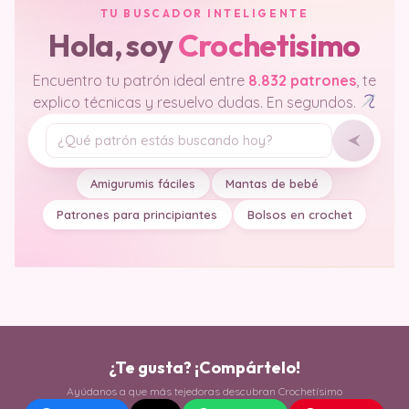
TU BUSCADOR INTELIGENTE
Hola, soy
Crochetisimo
Encuentro tu patrón ideal entre
8.832 patrones
, te
explico técnicas y resuelvo dudas. En segundos.
Tu pregunta
Amigurumis fáciles
Mantas de bebé
Patrones para principiantes
Bolsos en crochet
¿Te gusta? ¡Compártelo!
Ayúdanos a que más tejedoras descubran Crochetísimo