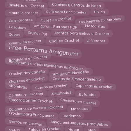
Bisutería en Crochet
Caminos y Centros de Mesa
Guía para Principiantes
Mantel a crochet
Bikinis
Flores en crochet
Los Mejores 25 Patrones
Calentadores
Mascarillas
Cazadora
Amigurumi Patrones PDF
Cojines Puf
Mantas para Bebes a Crochet
Capas
Chal en Crochet
Alfileteros
kimono en crochet
Free Patterns Amigurumi
Bandolera en Crochet
Amigurumis e Ideas Navideñas en Crochet
Amigurumi Navideño
Crochet Navidadeño
Chalecos en crochet
Cestas de Almacenamiento
Cuellos en Crochet
Capuchas en crochet
Alfombras
Almohadas
Delantal en Crochet
Bufandas
Decoración en Crochet
Camiseta en crochet
Colgantes de Pared en Crochet
Mascotas
Crochet para Principantes
Diademas
Gorros en crochet
Amigurumi Juguetes para Bebes
Faldas en Crochet
Hogar
MANTA
blog