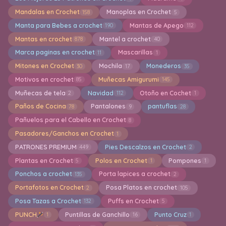
Mandalas en Crochet
Manoplas en Crochet
158
5
Manta para Bebes a crochet
Mantas de Apego
190
112
Mantas en crochet
Mantel a crochet
878
40
Marca paginas en crochet
Mascarillas
11
1
Mitones en Crochet
Mochila
Monederos
30
17
35
Motivos en crochet
Muñecas Amigurumi
85
145
Muñecas de tela
Navidad
Otoño en Cochet
2
112
1
Paños de Cocina
Pantalones
pantuflas
78
9
28
Pañuelos para el Cabello en Crochet
8
Pasadores/Ganchos en Crochet
1
PATRONES PREMIUM
Pies Descalzos en Crochet
449
2
Plantas en Crochet
Polos en Crochet
Pompones
5
1
1
Ponchos a crochet
Porta lapices a crochet
135
2
Portafotos en Crochet
Posa Platos en crochet
2
105
Posa Tazas a Crochet
Puffs en Crochet
132
5
PUNCH
Puntillas de Ganchillo
Punto Cruz
1
16
1