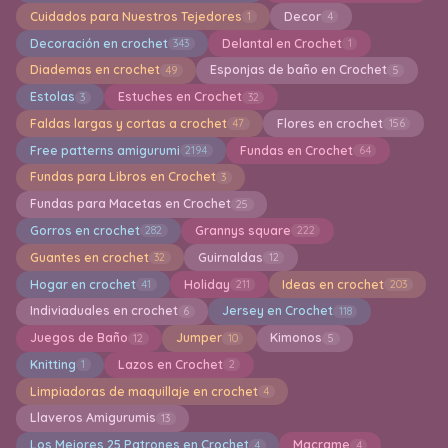
Cuidados para Nuestros Tejedores
Decor
1
4
Decoración en crochet
Delantal en Crochet
343
1
Diademas en crochet
Esponjas de baño en Crochet
49
5
Estolas
Estuches en Crochet
3
32
Faldas largas y cortas a crochet
Flores en crochet
47
156
Free patterns amigurumi
Fundas en Crochet
2194
64
Fundas para Libros en Crochet
3
Fundas para Macetas en Crochet
25
Gorros en crochet
Grannys square
282
222
Guantes en crochet
Guirnaldas
32
12
Hogar en crochet
Holiday
Ideas en crochet
41
211
203
Indiviaduales en crochet
Jersey en Crochet
6
118
Juegos de Baño
Jumper
Kimonos
12
10
5
Knitting
Lazos en Crochet
1
2
Limpiadoras de maquillaje en crochet
4
Llaveros Amigurumis
13
Los Mejores 25 Patrones en Crochet
Macrame
4
4