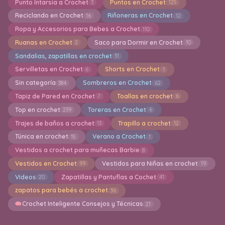
Punto Intarsia a Crochet
Puntos en Crochet
3
125
Reciclando en Crochet
Riñoneras en Crochet
16
12
Ropa y Accesorios para Bebes a Crochet
110
Ruanas en Crochet
Saco para Dormir en Crochet
2
10
Sandalias, zapatillas en crochet
31
Servilletas en Crochet
Shorts en Crochet
6
1
Sin categoría
Sombreros en Crochet
384
62
Tapiz de Pared en Crochet
Toallas en crochet
7
6
Top en crochet
Toreras en Crochet
239
6
Trajes de baños a crochet
Trapillo a crochet
13
12
Túnica en crochet
Verano a Crochet
15
1
Vestidos a crochet para muñecas Barbie
8
Vestidos en Crochet
Vestidos para Niñas en crochet
99
19
Videos
Zapatillas y Pantuflas a Cochet
20
41
zapatos para bebés a crochet
36
Crochet Inteligente Consejos y Técnicas
21