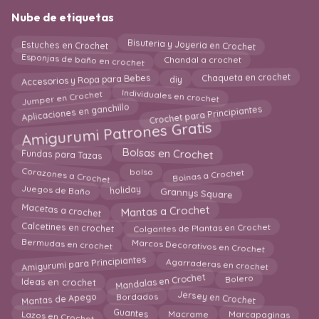
Nube de etiquetas
Bisuteria y Joyeria en Crochet
Estuches en Crochet
Esponjas de baño en crochet
Chandal a crochet
Accesorios y Ropa para Bebes
diy
Chaqueta en crochet
Jumper en Crochet
Individuales en crochet
Aplicaciones en ganchillo
Crochet para Principiantes
Amigurumi Patrones Gratis
Bolsas en Crochet
Fundas para Tazas
Corazones a Crochet
bolso
Boinas a Crochet
Juegos de Baño
holiday
Grannys Square
Macetas a crochet
Mantas a Crochet
Calcetines en crochet
Colgantes de Plantas en Crochet
Bermudas en crochet
Marcos Decorativos en Crochet
Amigurumi para Principiantes
Agarraderas en crochet
Mandalas en Crochet
Bolero
Ideas en crochet
Jersey en Crochet
Mantas de Apego
Bordados
Guantes
Macrame
Lazos en Crochet
Marcapaginas