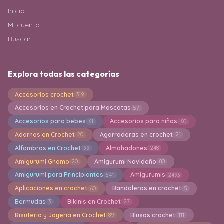
Inicio
Mi cuenta
Buscar
Explora todas las categorías
Accesorios crochet
319
Accesorios en Crochet para Mascotas
57
Accesorios para bebes
Accesorios para niñas
61
60
Adornos en Crochet
Agarraderas en crochet
20
21
Alfombras en Crochet
Almohadones
99
248
Amigurumi Gnomo
Amigurumi Navideño
20
80
Amigurumi para Principiantes
Amigurumis
541
2493
Aplicaciones en crochet
Bandoleras en crochet
60
5
Bermudas
Bikinis en Crochet
3
27
Bisuteria y Joyeria en Crochet
Blusas crochet
89
111