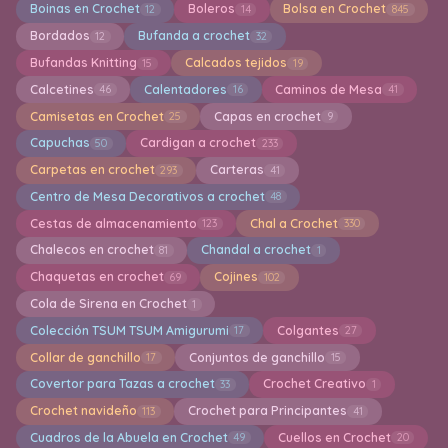
Boinas en Crochet
Boleros
Bolsa en Crochet
12
14
845
Bordados
Bufanda a crochet
12
32
Bufandas Knitting
Calcados tejidos
15
19
Calcetines
Calentadores
Caminos de Mesa
46
16
41
Camisetas en Crochet
Capas en crochet
25
9
Capuchas
Cardigan a crochet
50
233
Carpetas en crochet
Carteras
293
41
Centro de Mesa Decorativos a crochet
48
Cestas de almacenamiento
Chal a Crochet
123
330
Chalecos en crochet
Chandal a crochet
81
1
Chaquetas en crochet
Cojines
69
102
Cola de Sirena en Crochet
1
Colección TSUM TSUM Amigurumi
Colgantes
17
27
Collar de ganchillo
Conjuntos de ganchillo
17
15
Covertor para Tazas a crochet
Crochet Creativo
33
1
Crochet navideño
Crochet para Principantes
113
41
Cuadros de la Abuela en Crochet
Cuellos en Crochet
49
20