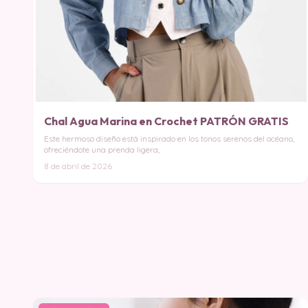
Chal Agua Marina en Crochet PATRÓN GRATIS
Este hermoso diseño está inspirado en los tonos serenos del océano,
ofreciéndote una prenda ligera,
8 de abril de 2026