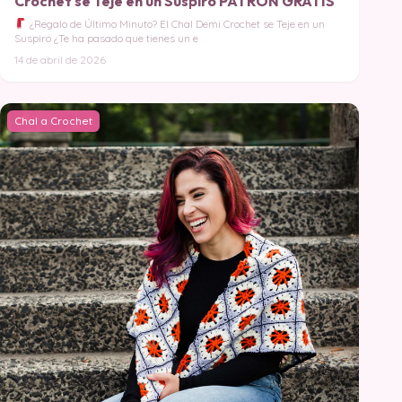
Crochet se Teje en un Suspiro PATRON GRATIS
¿Regalo de Último Minuto? El Chal Demi Crochet se Teje en un
Suspiro ¿Te ha pasado que tienes un e
14 de abril de 2026
Chal a Crochet