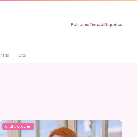
Patrones
Tienda
Etiquetas
ntas
Tops
Chal a Crochet