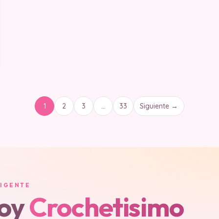
1
2
3
…
33
Siguiente →
LIGENTE
soy
Crochetisimo