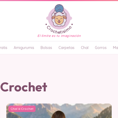
El límite es tu imaginación
atis
Amigurumis
Bolsas
Carpetas
Chal
Gorros
Ma
 Crochet
Chal a Crochet