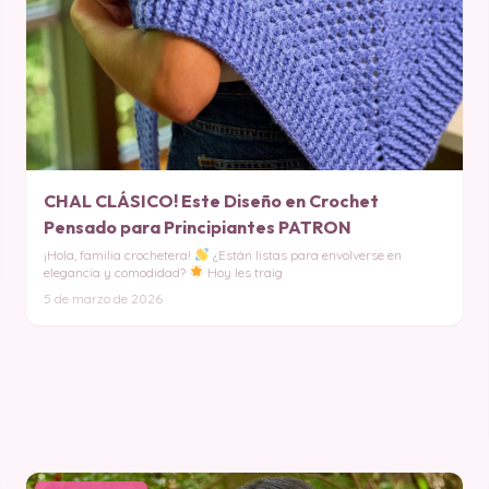
CHAL CLÁSICO! Este Diseño en Crochet
Pensado para Principiantes PATRON
¡Hola, familia crochetera!
¿Están listas para envolverse en
elegancia y comodidad?
Hoy les traig
5 de marzo de 2026