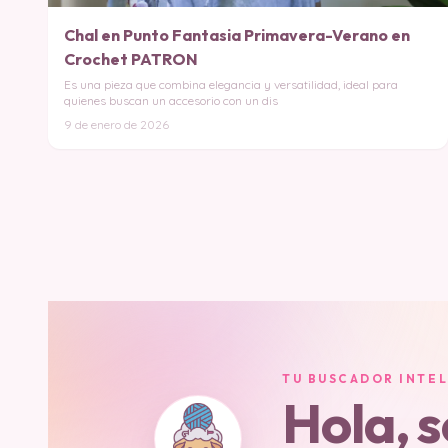
Chal en Punto Fantasia Primavera-Verano en
Crochet PATRON
Es una pieza que combina elegancia y versatilidad, ideal para
quienes buscan un accesorio con un dis
9 de enero de 2026
TU BUSCADOR INTE
Hola, 