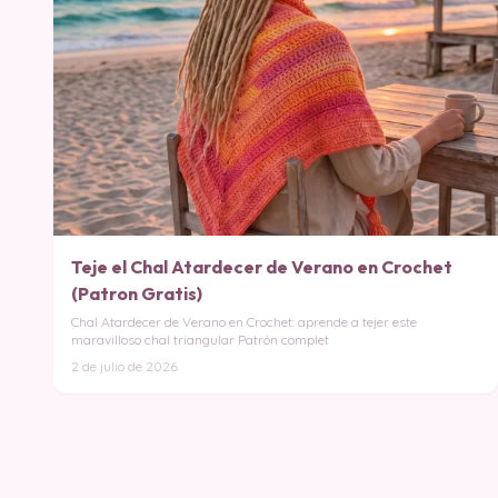
Teje el Chal Atardecer de Verano en Crochet
(Patron Gratis)
Chal Atardecer de Verano en Crochet: aprende a tejer este
maravilloso chal triangular Patrón complet
2 de julio de 2026