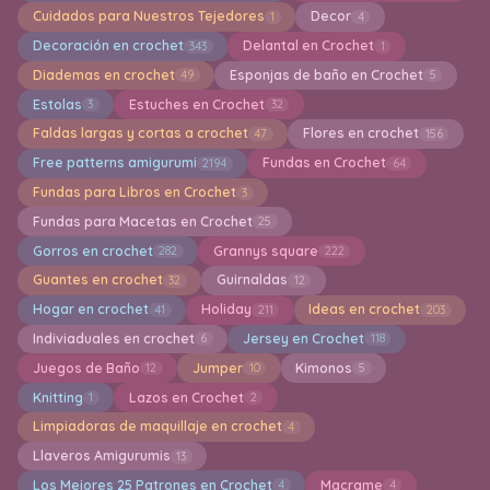
Cuidados para Nuestros Tejedores
Decor
1
4
Decoración en crochet
Delantal en Crochet
343
1
Diademas en crochet
Esponjas de baño en Crochet
49
5
Estolas
Estuches en Crochet
3
32
Faldas largas y cortas a crochet
Flores en crochet
47
156
Free patterns amigurumi
Fundas en Crochet
2194
64
Fundas para Libros en Crochet
3
Fundas para Macetas en Crochet
25
Gorros en crochet
Grannys square
282
222
Guantes en crochet
Guirnaldas
32
12
Hogar en crochet
Holiday
Ideas en crochet
41
211
203
Indiviaduales en crochet
Jersey en Crochet
6
118
Juegos de Baño
Jumper
Kimonos
12
10
5
Knitting
Lazos en Crochet
1
2
Limpiadoras de maquillaje en crochet
4
Llaveros Amigurumis
13
Los Mejores 25 Patrones en Crochet
Macrame
4
4