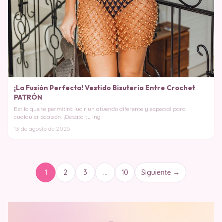
¡La Fusión Perfecta! Vestido Bisutería Entre Crochet
PATRÓN
Estilo que te permitirá lucir un atuendo diferente y especial para
cualquier ocasión. ¡Desata tu ing
13 de agosto de 2025
1
2
3
…
10
Siguiente →