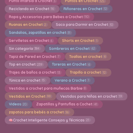
Punto Intarsia a Crochet
Puntos en Crochet
3
125
Reciclando en Crochet
Riñoneras en Crochet
16
12
Ropa y Accesorios para Bebes a Crochet
110
Ruanas en Crochet
Saco para Dormir en Crochet
2
10
Sandalias, zapatillas en crochet
31
Servilletas en Crochet
Shorts en Crochet
6
1
Sin categoría
Sombreros en Crochet
384
62
Tapiz de Pared en Crochet
Toallas en crochet
7
6
Top en crochet
Toreras en Crochet
239
6
Trajes de baños a crochet
Trapillo a crochet
13
12
Túnica en crochet
Verano a Crochet
15
1
Vestidos a crochet para muñecas Barbie
8
Vestidos en Crochet
Vestidos para Niñas en crochet
99
19
Videos
Zapatillas y Pantuflas a Cochet
20
41
zapatos para bebés a crochet
36
Crochet Inteligente Consejos y Técnicas
21