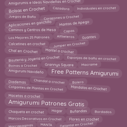
Amigurumis e Ideas Navideñas en Crochet
Bolsas en Crochet
Cazadora
Individuales en crochet
Corazones a Crochet
Juegos de Baño
Aplicaciones en ganchillo
Mantas de Apego
Capas
Caminos y Centros de Mesa
Guantes
Los Mejores 25 Patrones
Alfileteros
Jumper en Crochet
Calcetines en crochet
Mantel a crochet
Chal en Crochet
Bisuteria y Joyeria en Crochet
Esponjas de baño en crochet
Boinas a Crochet
Grannys Square
Macrame
Free Patterns Amigurumi
Amigurumi Navideño
Diademas
Bolero
Chandal a crochet
Mandalas en Crochet
Colgantes de Plantas en Crochet
Macetas a crochet
Amigurumi Patrones Gratis
Bordados
Bufandas
Chaqueta en crochet
Hogar
Flores en crochet
Marcos Decorativos en Crochet
Delantal en Crochet
Marcapaginas
MANTA