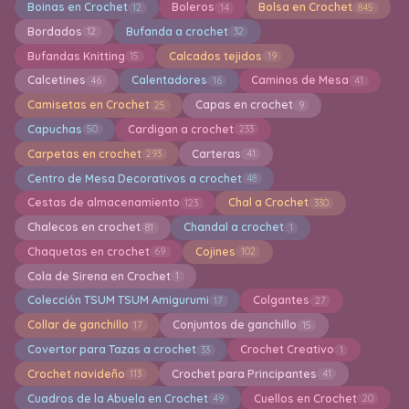
Boinas en Crochet
Boleros
Bolsa en Crochet
12
14
845
Bordados
Bufanda a crochet
12
32
Bufandas Knitting
Calcados tejidos
15
19
Calcetines
Calentadores
Caminos de Mesa
46
16
41
Camisetas en Crochet
Capas en crochet
25
9
Capuchas
Cardigan a crochet
50
233
Carpetas en crochet
Carteras
293
41
Centro de Mesa Decorativos a crochet
48
Cestas de almacenamiento
Chal a Crochet
123
330
Chalecos en crochet
Chandal a crochet
81
1
Chaquetas en crochet
Cojines
69
102
Cola de Sirena en Crochet
1
Colección TSUM TSUM Amigurumi
Colgantes
17
27
Collar de ganchillo
Conjuntos de ganchillo
17
15
Covertor para Tazas a crochet
Crochet Creativo
33
1
Crochet navideño
Crochet para Principantes
113
41
Cuadros de la Abuela en Crochet
Cuellos en Crochet
49
20