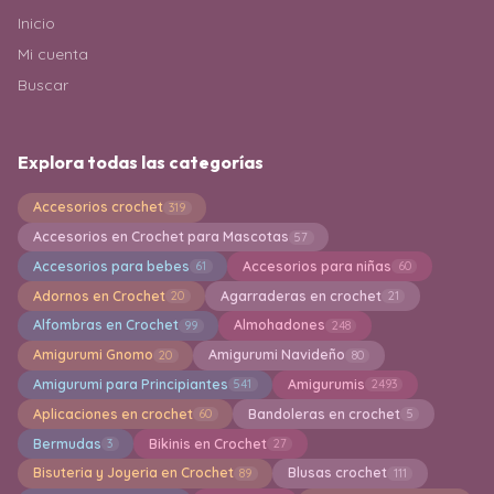
Inicio
Mi cuenta
Buscar
Explora todas las categorías
Accesorios crochet
319
Accesorios en Crochet para Mascotas
57
Accesorios para bebes
Accesorios para niñas
61
60
Adornos en Crochet
Agarraderas en crochet
20
21
Alfombras en Crochet
Almohadones
99
248
Amigurumi Gnomo
Amigurumi Navideño
20
80
Amigurumi para Principiantes
Amigurumis
541
2493
Aplicaciones en crochet
Bandoleras en crochet
60
5
Bermudas
Bikinis en Crochet
3
27
Bisuteria y Joyeria en Crochet
Blusas crochet
89
111