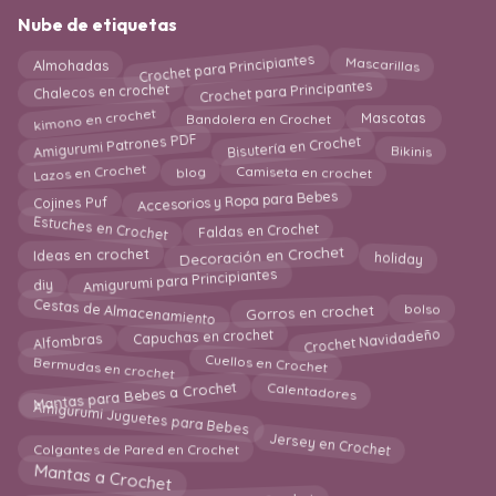
Nube de etiquetas
Crochet para Principiantes
Almohadas
Mascarillas
Crochet para Principantes
Chalecos en crochet
kimono en crochet
Bandolera en Crochet
Mascotas
Bisutería en Crochet
Amigurumi Patrones PDF
Bikinis
Lazos en Crochet
Camiseta en crochet
blog
Accesorios y Ropa para Bebes
Cojines Puf
Estuches en Crochet
Faldas en Crochet
Decoración en Crochet
holiday
Ideas en crochet
Amigurumi para Principiantes
diy
Cestas de Almacenamiento
Gorros en crochet
bolso
Crochet Navidadeño
Alfombras
Capuchas en crochet
Bermudas en crochet
Cuellos en Crochet
Mantas para Bebes a Crochet
Calentadores
Amigurumi Juguetes para Bebes
Jersey en Crochet
Colgantes de Pared en Crochet
Mantas a Crochet