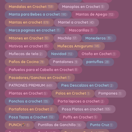
Mandalas en Crochet
Manoplas en Crochet
158
5
Manta para Bebes a crochet
Mantas de Apego
190
112
Mantas en crochet
Mantel a crochet
878
40
Marca paginas en crochet
Mascarillas
11
1
Mitones en Crochet
Mochila
Monederos
30
17
35
Motivos en crochet
Muñecas Amigurumi
85
145
Muñecas de tela
Navidad
Otoño en Cochet
2
112
1
Paños de Cocina
Pantalones
pantuflas
78
9
28
Pañuelos para el Cabello en Crochet
8
Pasadores/Ganchos en Crochet
1
PATRONES PREMIUM
Pies Descalzos en Crochet
449
2
Plantas en Crochet
Polos en Crochet
Pompones
5
1
1
Ponchos a crochet
Porta lapices a crochet
135
2
Portafotos en Crochet
Posa Platos en crochet
2
105
Posa Tazas a Crochet
Puffs en Crochet
132
5
PUNCH
Puntillas de Ganchillo
Punto Cruz
1
16
1