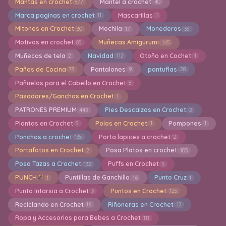
Mantas en crochet
Mantel a crochet
877
40
Marca paginas en crochet
Mascarillas
11
1
Mitones en Crochet
Mochila
Monederos
30
17
35
Motivos en crochet
Muñecas Amigurumi
85
145
Muñecas de tela
Navidad
Otoño en Cochet
2
112
1
Paños de Cocina
Pantalones
pantuflas
78
9
28
Pañuelos para el Cabello en Crochet
8
Pasadores/Ganchos en Crochet
1
PATRONES PREMIUM
Pies Descalzos en Crochet
449
2
Plantas en Crochet
Polos en Crochet
Pompones
5
1
1
Ponchos a crochet
Porta lapices a crochet
135
2
Portafotos en Crochet
Posa Platos en crochet
2
105
Posa Tazas a Crochet
Puffs en Crochet
132
5
PUNCH
Puntillas de Ganchillo
Punto Cruz
1
16
1
Punto Intarsia a Crochet
Puntos en Crochet
3
125
Reciclando en Crochet
Riñoneras en Crochet
16
12
Ropa y Accesorios para Bebes a Crochet
111