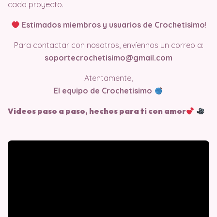
cada proyecto.
Estimados miembros y usuarios de Crochetisimo
!
Para contactar con nosotros, envíennos un correo a:
soportecrochetisimo@gmail.com
Atentamente,
El equipo de Crochetisimo
Videos paso a paso, hechos para ti con amor