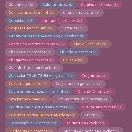
Calcetines
Calentadores
Caminos de Mesa
46
16
41
Camisetas en Crochet
Capas en crochet
25
9
Capuchas
Cardigan a crochet
50
233
Carpetas en crochet
Carteras
293
41
Centro de Mesa Decorativos a crochet
48
Cestas de almacenamiento
Chal a Crochet
123
330
Chalecos en crochet
Chandal a crochet
82
1
Chaquetas en crochet
Cojines
69
102
Cola de Sirena en Crochet
1
Colección TSUM TSUM Amigurumi
Colgantes
17
27
Collar de ganchillo
Conjuntos de ganchillo
17
15
Covertor para Tazas a crochet
Crochet Creativo
33
1
Crochet navideño
Crochet para Principantes
113
41
Cuadros de la Abuela en Crochet
Cuellos en Crochet
49
20
Cuidados para Nuestros Tejedores
Decor
1
4
Decoración en crochet
Delantal en Crochet
344
1
Diademas en crochet
Esponjas de baño en Crochet
49
5