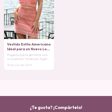
Vestido Estilo Americano
Ideal para un Nuevo Look
PATRÓN
Proyecto que te permitirá lucir
un auténtico "American Style".
Es tu oportunidad de
18 de julio de 2025
transformar hilo
¿Te gusta? ¡Compártelo!