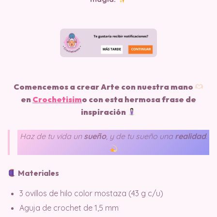
Comencemos a crear Arte con nuestra mano
en
Crochetisim
o
con esta hermosa frase de
inspiración
Haz de tu vida un
sueño
, y de tu sueño una
realidad
.
Materiales
3 ovillos de hilo color mostaza (43 g c/u)
Aguja de crochet de 1,5 mm