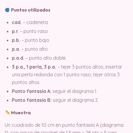
Puntos utilizados
cad.
– cadeneta
p.r.
– punto raso
p.b.
– punto bajo
p.a.
– punto alto
p.a.d.
– punto alto doble
3 p.a., 1 perla, 3 p.a.
– tejer 3 puntos altos, insertar
una perla redonda con 1 punto raso, tejer otros 3
puntos altos
Punto fantasía A:
seguir el diagrama 1
Punto fantasía B:
seguir el diagrama 2
Muestra
Un cuadrado de 10 cm en punto fantasía A (diagrama
1), con aguja de crochet de 1,5 mm = 28 pts x 5 carr.