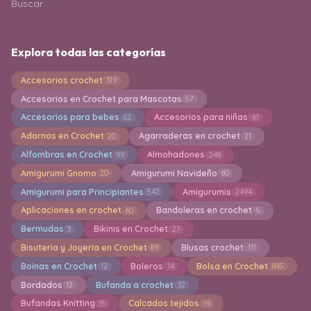
Buscar
Explora todas las categorías
Accesorios crochet
319
Accesorios en Crochet para Mascotas
57
Accesorios para bebes
Accesorios para niñas
62
61
Adornos en Crochet
Agarraderas en crochet
20
21
Alfombras en Crochet
Almohadones
99
248
Amigurumi Gnomo
Amigurumi Navideño
20
80
Amigurumi para Principiantes
Amigurumis
542
2494
Aplicaciones en crochet
Bandoleras en crochet
60
5
Bermudas
Bikinis en Crochet
3
27
Bisuteria y Joyeria en Crochet
Blusas crochet
89
111
Boinas en Crochet
Boleros
Bolsa en Crochet
12
14
845
Bordados
Bufanda a crochet
12
32
Bufandas Knitting
Calcados tejidos
15
19