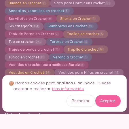
Ruanas en Crochet
Saco para Dormir en Crochet
2
10
Sandalias, zapatillas en crochet
31
Servilletas en Crochet
Shorts en Crochet
6
1
Sin categoría
Sombreros en Crochet
384
62
Tapiz de Pared en Crochet
Toallas en crochet
7
6
Top en crochet
Toreras en Crochet
241
6
Trajes de baños a crochet
Trapillo a crochet
13
12
Túnica en crochet
Verano a Crochet
15
1
Vestidos a crochet para muñecas Barbie
8
Vestidos en Crochet
Vestidos para Niñas en crochet
99
19
Videos
Zapatillas y Pantuflas a Cochet
20
41
Usamos cookies para analítica y anuncios. Puedes
zapatos para bebés a crochet
36
aceptar o rechazar.
Más información
Crochet Inteligente Consejos y Técnicas
21
Rechazar
Aceptar
Nube de etiquetas
Corazones a Crochet
Jersey en Crochet
Bordados