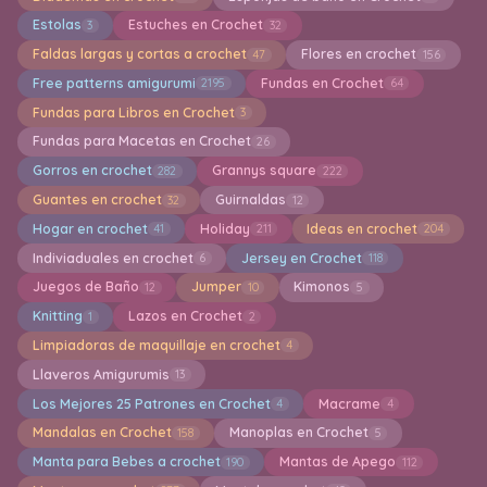
Estolas
Estuches en Crochet
3
32
Faldas largas y cortas a crochet
Flores en crochet
47
156
Free patterns amigurumi
Fundas en Crochet
2195
64
Fundas para Libros en Crochet
3
Fundas para Macetas en Crochet
26
Gorros en crochet
Grannys square
282
222
Guantes en crochet
Guirnaldas
32
12
Hogar en crochet
Holiday
Ideas en crochet
41
211
204
Indiviaduales en crochet
Jersey en Crochet
6
118
Juegos de Baño
Jumper
Kimonos
12
10
5
Knitting
Lazos en Crochet
1
2
Limpiadoras de maquillaje en crochet
4
Llaveros Amigurumis
13
Los Mejores 25 Patrones en Crochet
Macrame
4
4
Mandalas en Crochet
Manoplas en Crochet
158
5
Manta para Bebes a crochet
Mantas de Apego
190
112