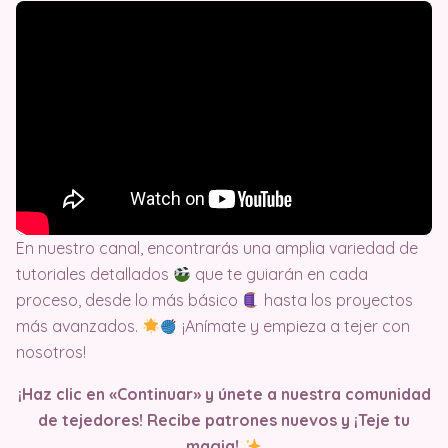
En nuestro canal, encontrarás una amplia variedad de
tutoriales detallados
que te guiarán en cada
proceso, desde lo más básico
hasta los proyectos
más avanzados.
¡Anímate y empieza a tejer con
nosotros!
¡Haz clic en «Continuar» y únete a nuestra comunidad
de tejedores! Recibe patrones nuevos y ¡Teje tu
magia!