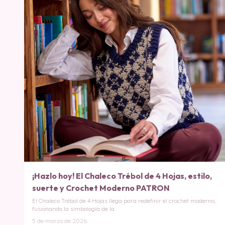
¡Hazlo hoy! El Chaleco Trébol de 4 Hojas, estilo,
suerte y Crochet Moderno PATRON
El Chaleco Trébol de 4 Hojas llega para redefinir el crochet moderno,
fusionando la simbología de la
5 de marzo de 2026