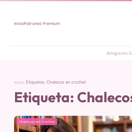
Inicio
Patrones Premium
Amigurumi Gr
Inicio
/
Etiquetas
/
Chalecos en crochet
Etiqueta:
Chalecos
Chalecos en crochet