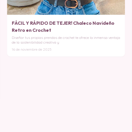
FÁCIL Y RÁPIDO DE TEJER! Chaleco Navideño
Retro en Crochet
Diseñar tus propias prendas de crochet te ofrece la inmensa ventaja
de la sostenibilidad creativa y
16 de noviembre de 2025