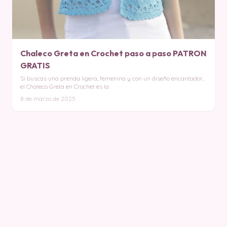
Chaleco Greta en Crochet paso a paso PATRON
GRATIS
Si buscas una prenda ligera, femenina y con un diseño encantador,
el Chaleco Greta en Crochet es la
8 de marzo de 2025