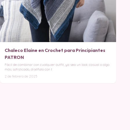
Chaleco Elaine en Crochet para Principiantes
PATRON
Fácil de combinar con cualquier outfit, ya sea un look casual o algo
más sofisticado, diséñalo con t
2 de febrero de 2025