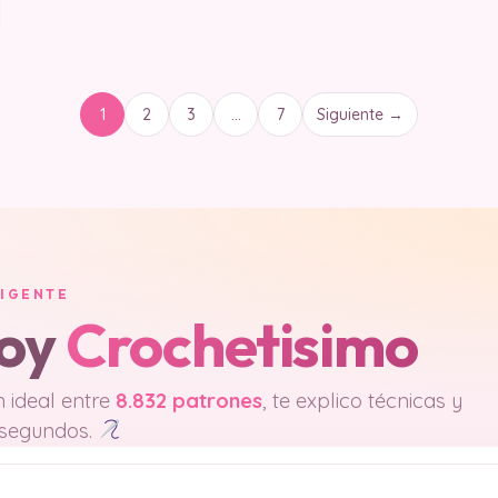
1
2
3
…
7
Siguiente →
LIGENTE
soy
Crochetisimo
 ideal entre
8.832 patrones
, te explico técnicas y
 segundos.