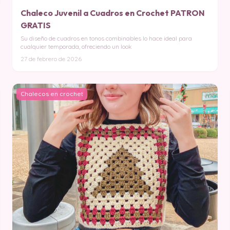
Chaleco Juvenil a Cuadros en Crochet PATRON
GRATIS
Su diseño de cuadros en tonos combinables lo hace ideal para
cualquier temporada, ofreciendo un look
27 de febrero de 2026
Chalecos en crochet