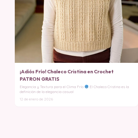
¡Adiós Frío! Chaleco Cristina en Crochet
PATRON GRATIS
Elegancia y Textura para el Clima Frío
El Chaleco Cristina es la
definición de la elegancia casual
12 de enero de 2026