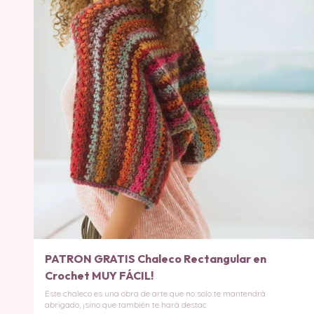
PATRON GRATIS Chaleco Rectangular en
Crochet MUY FÁCIL!
Este chaleco es una obra de arte que no solo te mantendrá
abrigado, ¡sino que también te hará destac