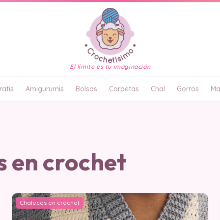
El límite es tu imaginación
atis
Amigurumis
Bolsas
Carpetas
Chal
Gorros
Ma
 en crochet
Chalecos en crochet