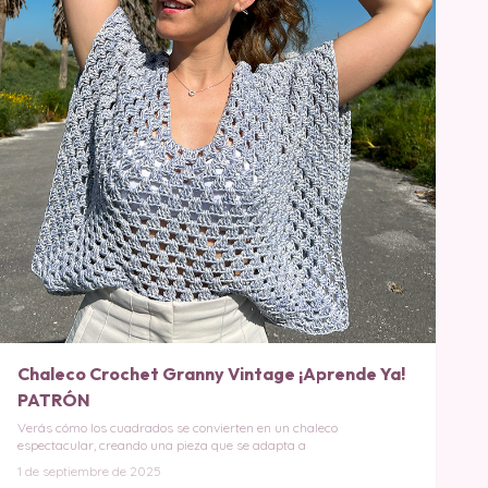
Chaleco Crochet Granny Vintage ¡Aprende Ya!
PATRÓN
Verás cómo los cuadrados se convierten en un chaleco
espectacular, creando una pieza que se adapta a
1 de septiembre de 2025