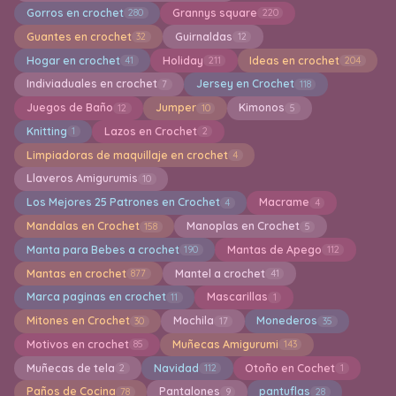
Gorros en crochet
Grannys square
280
220
Guantes en crochet
Guirnaldas
32
12
Hogar en crochet
Holiday
Ideas en crochet
41
211
204
Indiviaduales en crochet
Jersey en Crochet
7
118
Juegos de Baño
Jumper
Kimonos
12
10
5
Knitting
Lazos en Crochet
1
2
Limpiadoras de maquillaje en crochet
4
Llaveros Amigurumis
10
Los Mejores 25 Patrones en Crochet
Macrame
4
4
Mandalas en Crochet
Manoplas en Crochet
158
5
Manta para Bebes a crochet
Mantas de Apego
190
112
Mantas en crochet
Mantel a crochet
877
41
Marca paginas en crochet
Mascarillas
11
1
Mitones en Crochet
Mochila
Monederos
30
17
35
Motivos en crochet
Muñecas Amigurumi
85
143
Muñecas de tela
Navidad
Otoño en Cochet
2
112
1
Paños de Cocina
Pantalones
pantuflas
78
9
28