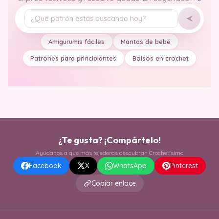
Tu pregunta
Amigurumis fáciles
Mantas de bebé
Patrones para principiantes
Bolsos en crochet
¿Te gusta? ¡Compártelo!
Ayúdanos a que más tejedoras descubran Crochetísimo
Facebook
X
WhatsApp
Pinterest
Copiar enlace