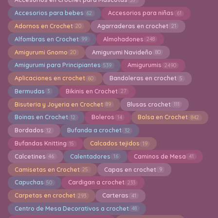
Accesorios para bebes
Accesorios para niñas
62
61
Adornos en Crochet
Agarraderas en crochet
20
21
Alfombras en Crochet
Almohadones
99
248
Amigurumi Gnomo
Amigurumi Navideño
20
80
Amigurumi para Principiantes
Amigurumis
539
2490
Aplicaciones en crochet
Bandoleras en crochet
60
5
Bermudas
Bikinis en Crochet
3
27
Bisuteria y Joyeria en Crochet
Blusas crochet
89
111
Boinas en Crochet
Boleros
Bolsa en Crochet
12
14
842
Bordados
Bufanda a crochet
12
32
Bufandas Knitting
Calcados tejidos
15
19
Calcetines
Calentadores
Caminos de Mesa
46
16
41
Camisetas en Crochet
Capas en crochet
25
9
Capuchas
Cardigan a crochet
50
233
Carpetas en crochet
Carteras
293
41
Centro de Mesa Decorativos a crochet
48