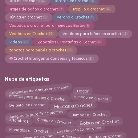
Top en crochet
Toreras en Crochet
240
6
Trajes de baños a crochet
Trapillo a crochet
13
12
Túnica en crochet
Verano a Crochet
15
1
Vestidos a crochet para muñecas Barbie
8
Vestidos en Crochet
Vestidos para Niñas en crochet
99
19
Videos
Zapatillas y Pantuflas a Cochet
20
41
zapatos para bebés a crochet
36
Crochet Inteligente Consejos y Técnicas
21
Nube de etiquetas
Colgantes de Plantas en Crochet
Hogar
kimono en crochet
Mantas para Bebes a Crochet
Mantas a Crochet
Delantal en Crochet
Amigurumi para Principiantes
Jumper en Crochet
Bolsas en Crochet
Cuellos en Crochet
Alfombras
Los Mejores 25 Patrones
Mandalas en Crochet
Agarraderas en crochet
Faldas en Crochet
Alfileteros