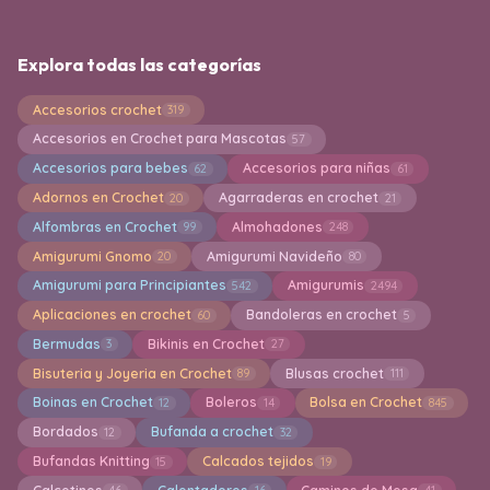
Explora todas las categorías
Accesorios crochet
319
Accesorios en Crochet para Mascotas
57
Accesorios para bebes
Accesorios para niñas
62
61
Adornos en Crochet
Agarraderas en crochet
20
21
Alfombras en Crochet
Almohadones
99
248
Amigurumi Gnomo
Amigurumi Navideño
20
80
Amigurumi para Principiantes
Amigurumis
542
2494
Aplicaciones en crochet
Bandoleras en crochet
60
5
Bermudas
Bikinis en Crochet
3
27
Bisuteria y Joyeria en Crochet
Blusas crochet
89
111
Boinas en Crochet
Boleros
Bolsa en Crochet
12
14
845
Bordados
Bufanda a crochet
12
32
Bufandas Knitting
Calcados tejidos
15
19