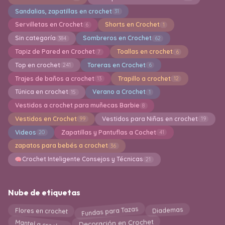
Sandalias, zapatillas en crochet
31
Servilletas en Crochet
Shorts en Crochet
6
1
Sin categoría
Sombreros en Crochet
384
62
Tapiz de Pared en Crochet
Toallas en crochet
7
6
Top en crochet
Toreras en Crochet
241
6
Trajes de baños a crochet
Trapillo a crochet
13
12
Túnica en crochet
Verano a Crochet
15
1
Vestidos a crochet para muñecas Barbie
8
Vestidos en Crochet
Vestidos para Niñas en crochet
99
19
Videos
Zapatillas y Pantuflas a Cochet
20
41
zapatos para bebés a crochet
36
Crochet Inteligente Consejos y Técnicas
21
Nube de etiquetas
Fundas para Tazas
Flores en crochet
Diademas
Mantel a crochet
Decoración en Crochet