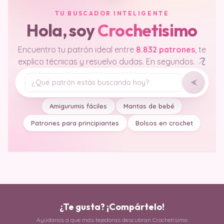
TU BUSCADOR INTELIGENTE
Hola, soy
Crochetisimo
Encuentro tu patrón ideal entre
8.832 patrones
, te
explico técnicas y resuelvo dudas. En segundos.
Tu pregunta
Amigurumis fáciles
Mantas de bebé
Patrones para principiantes
Bolsos en crochet
¿Te gusta? ¡Compártelo!
Ayúdanos a que más tejedoras descubran Crochetísimo