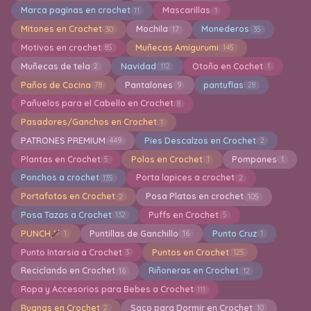
Marca paginas en crochet
Mascarillas
11
1
Mitones en Crochet
Mochila
Monederos
30
17
35
Motivos en crochet
Muñecas Amigurumi
85
145
Muñecas de tela
Navidad
Otoño en Cochet
2
112
1
Paños de Cocina
Pantalones
pantuflas
78
9
28
Pañuelos para el Cabello en Crochet
8
Pasadores/Ganchos en Crochet
1
PATRONES PREMIUM
Pies Descalzos en Crochet
449
2
Plantas en Crochet
Polos en Crochet
Pompones
5
1
1
Ponchos a crochet
Porta lapices a crochet
135
2
Portafotos en Crochet
Posa Platos en crochet
2
105
Posa Tazas a Crochet
Puffs en Crochet
132
5
PUNCH
Puntillas de Ganchillo
Punto Cruz
1
16
1
Punto Intarsia a Crochet
Puntos en Crochet
3
125
Reciclando en Crochet
Riñoneras en Crochet
16
12
Ropa y Accesorios para Bebes a Crochet
111
Ruanas en Crochet
Saco para Dormir en Crochet
2
10