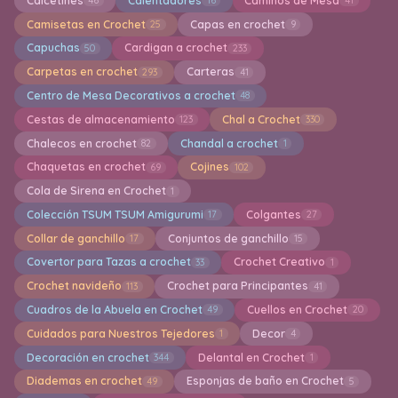
Calcetines
Calentadores
Caminos de Mesa
46
16
41
Camisetas en Crochet
Capas en crochet
25
9
Capuchas
Cardigan a crochet
50
233
Carpetas en crochet
Carteras
293
41
Centro de Mesa Decorativos a crochet
48
Cestas de almacenamiento
Chal a Crochet
123
330
Chalecos en crochet
Chandal a crochet
82
1
Chaquetas en crochet
Cojines
69
102
Cola de Sirena en Crochet
1
Colección TSUM TSUM Amigurumi
Colgantes
17
27
Collar de ganchillo
Conjuntos de ganchillo
17
15
Covertor para Tazas a crochet
Crochet Creativo
33
1
Crochet navideño
Crochet para Principantes
113
41
Cuadros de la Abuela en Crochet
Cuellos en Crochet
49
20
Cuidados para Nuestros Tejedores
Decor
1
4
Decoración en crochet
Delantal en Crochet
344
1
Diademas en crochet
Esponjas de baño en Crochet
49
5