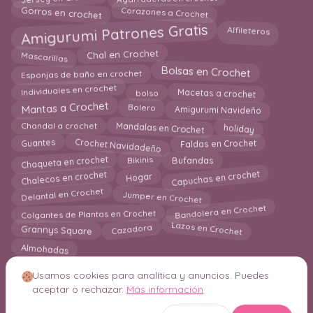
Gorros en crochet
Corazones a Crochet
Amigurumi Patrones Gratis
Alfileteros
Mascarillas
Chal en Crochet
Esponjas de baño en crochet
Bolsas en Crochet
Macetas a crochet
Individuales en crochet
bolso
Mantas a Crochet
Amigurumi Navideño
Bolero
Mandalas en Crochet
holiday
Chandal a crochet
Crochet Navidadeño
Faldas en Crochet
Guantes
Chaqueta en crochet
Bikinis
Bufandas
Capuchas en crochet
Chalecos en crochet
Hogar
Jumper en Crochet
Delantal en Crochet
Colgantes de Plantas en Crochet
Bandolera en Crochet
Lazos en Crochet
Cazadora
Grannys Square
Almohadas
Usamos cookies para analítica y anuncios. Puedes
aceptar o rechazar.
Más información
© 2026 Crochetisimo. Todos los derechos reservados.