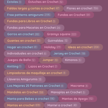
Estolas
Estuches en Crochet
3
32
Faldas largas y cortas a crochet
Flores en crochet
47
156
Free patterns amigurumi
Fundas en Crochet
2195
64
Fundas para Libros en Crochet
3
Fundas para Macetas en Crochet
26
Gorros en crochet
Grannys square
282
222
Guantes en crochet
Guirnaldas
32
12
Hogar en crochet
Holiday
Ideas en crochet
41
211
204
Indiviaduales en crochet
Jersey en Crochet
6
118
Juegos de Baño
Jumper
Kimonos
12
10
5
Knitting
Lazos en Crochet
1
2
Limpiadoras de maquillaje en crochet
4
Llaveros Amigurumis
13
Los Mejores 25 Patrones en Crochet
Macrame
4
4
Mandalas en Crochet
Manoplas en Crochet
158
5
Manta para Bebes a crochet
Mantas de Apego
190
112
Mantas en crochet
Mantel a crochet
878
40