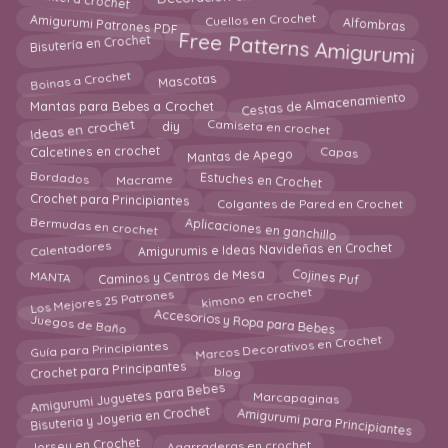
Amigurumi Patrones PDF
Alfombras
Cuellos en Crochet
Free Patterns Amigurumi
Bisutería en Crochet
Mascotas
Boinas a Crochet
Cestas de Almacenamiento
Mantas para Bebes a Crochet
Ideas en crochet
Camiseta en crochet
diy
Mantas de Apego
Capas
Calcetines en crochet
Estuches en Crochet
Macrame
Bordados
Crochet para Principiantes
Colgantes de Pared en Crochet
Aplicaciones en ganchillo
Bermudas en crochet
Calentadores
Amigurumis e Ideas Navideñas en Crochet
Caminos y Centros de Mesa
MANTA
Cojines Puf
Los Mejores 25 Patrones
kimono en crochet
Accesorios y Ropa para Bebes
Juegos de Baño
Marcos Decorativos en Crochet
Guía para Principiantes
Crochet para Principantes
blog
Amigurumi Juguetes para Bebes
Marcapaginas
Amigurumi para Principiantes
Bisuteria y Joyeria en Crochet
Jersey en Crochet
Agarraderas en crochet