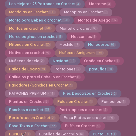
Los Mejores 25 Patrones en Crochet
Macrame
4
4
Mandalas en Crochet
Manoplas en Crochet
158
5
Manta para Bebes a crochet
Mantas de Apego
190
112
Mantas en crochet
Mantel a crochet
878
40
Marca paginas en crochet
Mascarillas
11
1
Mitones en Crochet
Mochila
Monederos
30
17
35
Motivos en crochet
Muñecas Amigurumi
85
145
Muñecas de tela
Navidad
Otoño en Cochet
2
112
1
Paños de Cocina
Pantalones
pantuflas
78
9
28
Pañuelos para el Cabello en Crochet
8
Pasadores/Ganchos en Crochet
1
PATRONES PREMIUM
Pies Descalzos en Crochet
449
2
Plantas en Crochet
Polos en Crochet
Pompones
5
1
1
Ponchos a crochet
Porta lapices a crochet
135
2
Portafotos en Crochet
Posa Platos en crochet
2
105
Posa Tazas a Crochet
Puffs en Crochet
132
5
PUNCH
Puntillas de Ganchillo
Punto Cruz
1
16
1