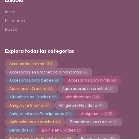
Enlaces
Inicio
Mi cuenta
Buscar
Explora todas las categorías
Accesorios crochet
319
Accesorios en Crochet para Mascotas
57
Accesorios para bebes
Accesorios para niñas
61
60
Adornos en Crochet
Agarraderas en crochet
20
21
Alfombras en Crochet
Almohadones
99
248
Amigurumi Gnomo
Amigurumi Navideño
20
80
Amigurumi para Principiantes
Amigurumis
541
2493
Aplicaciones en crochet
Bandoleras en crochet
60
5
Bermudas
Bikinis en Crochet
3
27
Bisuteria y Joyeria en Crochet
Blusas crochet
89
111