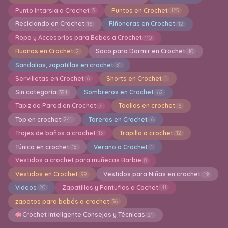
Punto Intarsia a Crochet
Puntos en Crochet
3
125
Reciclando en Crochet
Riñoneras en Crochet
16
12
Ropa y Accesorios para Bebes a Crochet
110
Ruanas en Crochet
Saco para Dormir en Crochet
2
10
Sandalias, zapatillas en crochet
31
Servilletas en Crochet
Shorts en Crochet
6
1
Sin categoría
Sombreros en Crochet
384
62
Tapiz de Pared en Crochet
Toallas en crochet
7
6
Top en crochet
Toreras en Crochet
241
6
Trajes de baños a crochet
Trapillo a crochet
13
12
Túnica en crochet
Verano a Crochet
15
1
Vestidos a crochet para muñecas Barbie
8
Vestidos en Crochet
Vestidos para Niñas en crochet
99
19
Videos
Zapatillas y Pantuflas a Cochet
20
41
zapatos para bebés a crochet
36
Crochet Inteligente Consejos y Técnicas
21