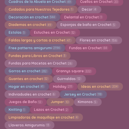
Cuadros de la Abuela en Crochet
Cuellos en Crochet
49
20
Cuidados para Nuestros Tejedores
Decor
1
4
Decoración en crochet
Delantal en Crochet
344
1
Diademas en crochet
Esponjas de baño en Crochet
49
5
Estolas
Estuches en Crochet
3
32
Faldas largas y cortas a crochet
Flores en crochet
47
156
Free patterns amigurumi
Fundas en Crochet
2194
64
Fundas para Libros en Crochet
3
Fundas para Macetas en Crochet
26
Gorros en crochet
Grannys square
282
222
Guantes en crochet
Guirnaldas
32
12
Hogar en crochet
Holiday
Ideas en crochet
41
211
204
Indiviaduales en crochet
Jersey en Crochet
6
118
Juegos de Baño
Jumper
Kimonos
12
10
5
Knitting
Lazos en Crochet
1
2
Limpiadoras de maquillaje en crochet
4
Llaveros Amigurumis
13