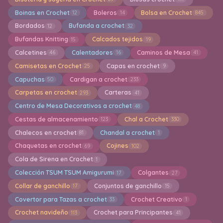
Boinas en Crochet
Boleros
Bolsa en Crochet
12
14
845
Bordados
Bufanda a crochet
12
32
Bufandas Knitting
Calcados tejidos
15
19
Calcetines
Calentadores
Caminos de Mesa
46
16
41
Camisetas en Crochet
Capas en crochet
25
9
Capuchas
Cardigan a crochet
50
233
Carpetas en crochet
Carteras
293
41
Centro de Mesa Decorativos a crochet
48
Cestas de almacenamiento
Chal a Crochet
123
330
Chalecos en crochet
Chandal a crochet
81
1
Chaquetas en crochet
Cojines
69
102
Cola de Sirena en Crochet
1
Colección TSUM TSUM Amigurumi
Colgantes
17
27
Collar de ganchillo
Conjuntos de ganchillo
17
15
Covertor para Tazas a crochet
Crochet Creativo
33
1
Crochet navideño
Crochet para Principantes
113
41