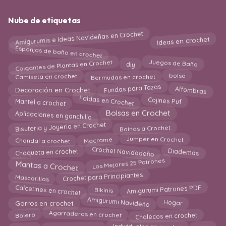
Nube de etiquetas
Amigurumis e Ideas Navideñas en Crochet
Ideas en crochet
Esponjas de baño en crochet
Colgantes de Plantas en Crochet
diy
Juegos de Baño
Bermudas en crochet
Camiseta en crochet
bolso
Fundas para Tazas
Alfombras
Decoración en Crochet
Faldas en Crochet
Mantel a crochet
Cojines Puf
Aplicaciones en ganchillo
Bolsas en Crochet
Bisuteria y Joyeria en Crochet
Boinas a Crochet
Chandal a crochet
Macrame
Jumper en Crochet
Diademas
Crochet Navidadeño
Chaqueta en crochet
Mantas a Crochet
Los Mejores 25 Patrones
Mascarillas
Crochet para Principiantes
Calcetines en crochet
Amigurumi Patrones PDF
Bikinis
Amigurumi Navideño
Hogar
Gorros en crochet
Chalecos en crochet
Agarraderas en crochet
Bolero
Capas