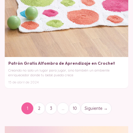
Patrón Gratis Alfombra de Aprendizaje en Crochet
Creando no solo un lugar para jugar, sino también un ambiente
enriquecedor donde tu bebé pueda crece
15 de abril de 2024
1
2
3
…
10
Siguiente →