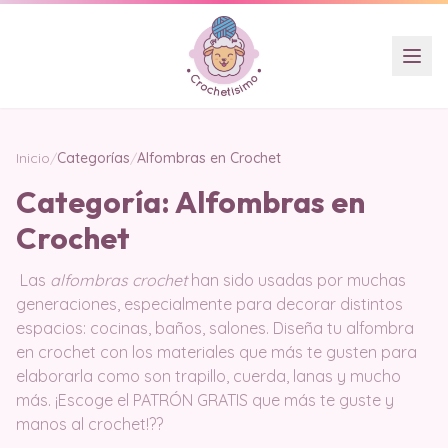
Inicio
/
Categorías
/
Alfombras en Crochet
Categoría:
Alfombras en
Crochet
Las
alfombras crochet
han sido usadas por muchas
generaciones, especialmente para decorar distintos
espacios: cocinas, baños, salones. Diseña tu alfombra
en crochet con los materiales que más te gusten para
elaborarla como son trapillo, cuerda, lanas y mucho
más. ¡Escoge el PATRÓN GRATIS que más te guste y
manos al crochet!?​?​