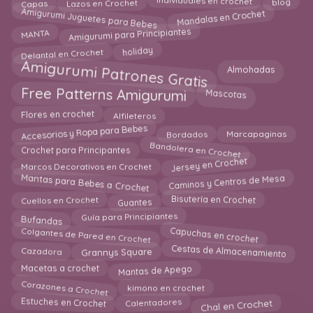
Lazos en Crochet
Individuales en crochet
blog
Amigurumi Juguetes para Bebes
Mandalas en Crochet
Amigurumi para Principiantes
MANTA
Delantal en Crochet
holiday
Amigurumi Patrones Gratis
Almohadas
Free Patterns Amigurumi
Mascotas
Flores en crochet
Alfileteros
Accesorios y Ropa para Bebes
Bordados
Marcapaginas
Bandolera en Crochet
Crochet para Principantes
Jersey en Crochet
Marcos Decorativos en Crochet
Mantas para Bebes a Crochet
Caminos y Centros de Mesa
Guantes
Bisutería en Crochet
Cuellos en Crochet
Bufandas
Guía para Principiantes
Capuchas en crochet
Colgantes de Pared en Crochet
Cestas de Almacenamiento
Cazadora
Grannys Square
Mantas de Apego
Macetas a crochet
Corazones a Crochet
kimono en crochet
Chal en Crochet
Calentadores
Estuches en Crochet