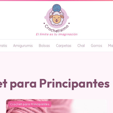
El límite es tu imaginación
atis
Amigurumis
Bolsas
Carpetas
Chal
Gorros
Ma
t para Principantes
Crochet para Principantes