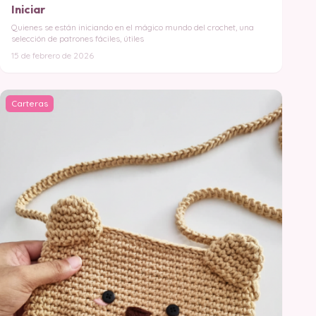
Iniciar
Quienes se están iniciando en el mágico mundo del crochet, una
selección de patrones fáciles, útiles
15 de febrero de 2026
Carteras