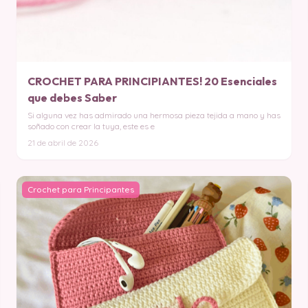
CROCHET PARA PRINCIPIANTES! 20 Esenciales
que debes Saber
Si alguna vez has admirado una hermosa pieza tejida a mano y has
soñado con crear la tuya, este es e
21 de abril de 2026
Crochet para Principantes