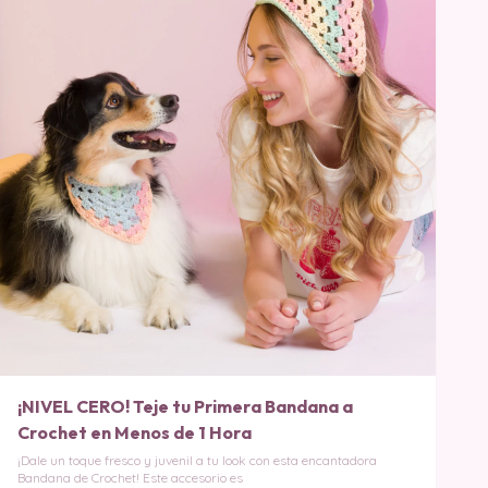
¡NIVEL CERO! Teje tu Primera Bandana a
Crochet en Menos de 1 Hora
¡Dale un toque fresco y juvenil a tu look con esta encantadora
Bandana de Crochet! Este accesorio es