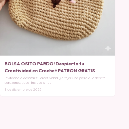
BOLSA OSITO PARDO! Despierta tu
Creatividad en Crochet PATRON GRATIS
Invitación a desatar tu creatividad y a tejer una pieza que derrite
corazones, ¡ideal incluso si tus
8 de diciembre de 2025