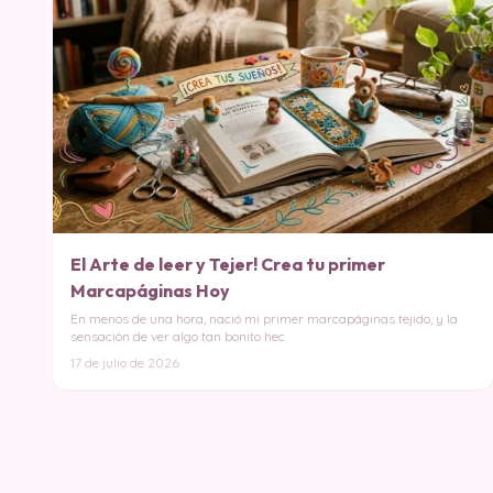
El Arte de leer y Tejer! Crea tu primer
Marcapáginas Hoy
En menos de una hora, nació mi primer marcapáginas tejido, y la
sensación de ver algo tan bonito hec
17 de julio de 2026