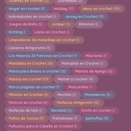
Guantes en crochet
Guirnaldas
32
12
Hogar en crochet
Holiday
Ideas en crochet
41
211
204
Indiviaduales en crochet
Jersey en Crochet
6
118
Juegos de Baño
Jumper
Kimonos
12
10
5
Knitting
Lazos en Crochet
1
2
Limpiadoras de maquillaje en crochet
4
Llaveros Amigurumis
13
Los Mejores 25 Patrones en Crochet
Macrame
4
4
Mandalas en Crochet
Manoplas en Crochet
158
5
Manta para Bebes a crochet
Mantas de Apego
190
112
Mantas en crochet
Mantel a crochet
878
40
Marca paginas en crochet
Mascarillas
11
1
Mitones en Crochet
Mochila
Monederos
30
17
35
Motivos en crochet
Muñecas Amigurumi
85
145
Muñecas de tela
Navidad
Otoño en Cochet
2
112
1
Paños de Cocina
Pantalones
pantuflas
78
9
28
Pañuelos para el Cabello en Crochet
8