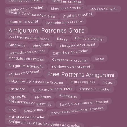
Flores en crochet
Crochet Navidadeño
kimono en crochet
Chalecos en crochet
Juegos de Baño
Cestas de Almacenamiento
Chal en Crochet
Bandolera en Crochet
Ideas en crochet
Amigurumi Patrones Gratis
Los Mejores 25 Patrones
Bikinis
Boinas a Crochet
Bufandas
Almohadas
Chaqueta en crochet
Capuchas en crochet
Bermudas en crochet
Mandalas en Crochet
bolso
Camiseta en crochet
Amigurumi Navideño
Individuales en crochet
Faldas en Crochet
Free Patterns Amigurumi
Hogar
Colgantes de Plantas en Crochet
Marcapaginas
Chandal a crochet
Guía para Principiantes
Cazadora
Alfombras
Cojines Puf
Macrame
Aplicaciones en ganchillo
Esponjas de baño en crochet
Marcos Decorativos en Crochet
blog
Mascarillas
Calcetines en crochet
Amigurumis e Ideas Navideñas en Crochet