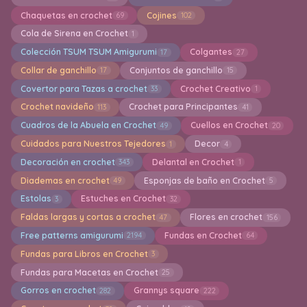
Chaquetas en crochet
Cojines
69
102
Cola de Sirena en Crochet
1
Colección TSUM TSUM Amigurumi
Colgantes
17
27
Collar de ganchillo
Conjuntos de ganchillo
17
15
Covertor para Tazas a crochet
Crochet Creativo
33
1
Crochet navideño
Crochet para Principantes
113
41
Cuadros de la Abuela en Crochet
Cuellos en Crochet
49
20
Cuidados para Nuestros Tejedores
Decor
1
4
Decoración en crochet
Delantal en Crochet
343
1
Diademas en crochet
Esponjas de baño en Crochet
49
5
Estolas
Estuches en Crochet
3
32
Faldas largas y cortas a crochet
Flores en crochet
47
156
Free patterns amigurumi
Fundas en Crochet
2194
64
Fundas para Libros en Crochet
3
Fundas para Macetas en Crochet
25
Gorros en crochet
Grannys square
282
222