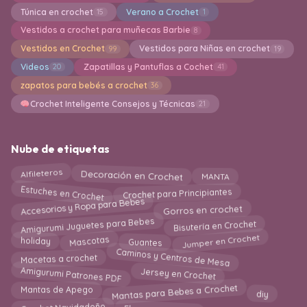
Túnica en crochet
Verano a Crochet
15
1
Vestidos a crochet para muñecas Barbie
8
Vestidos en Crochet
Vestidos para Niñas en crochet
99
19
Videos
Zapatillas y Pantuflas a Cochet
20
41
zapatos para bebés a crochet
36
Crochet Inteligente Consejos y Técnicas
21
Nube de etiquetas
Decoración en Crochet
Alfileteros
MANTA
Estuches en Crochet
Crochet para Principiantes
Accesorios y Ropa para Bebes
Gorros en crochet
Amigurumi Juguetes para Bebes
Bisutería en Crochet
Jumper en Crochet
Mascotas
holiday
Guantes
Caminos y Centros de Mesa
Macetas a crochet
Amigurumi Patrones PDF
Jersey en Crochet
Mantas para Bebes a Crochet
Mantas de Apego
diy