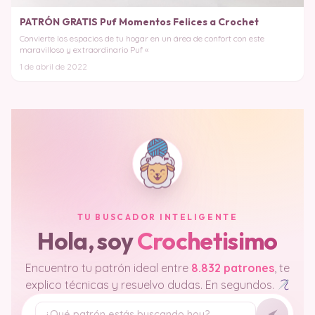
PATRÓN GRATIS Puf Momentos Felices a Crochet
Convierte los espacios de tu hogar en un área de confort con este
maravilloso y extraordinario Puf «
1 de abril de 2022
TU BUSCADOR INTELIGENTE
Hola, soy
Crochetisimo
Encuentro tu patrón ideal entre
8.832 patrones
, te
explico técnicas y resuelvo dudas. En segundos.