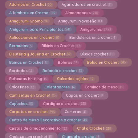
Adornos en Crochet
Agarraderas en crochet
20
21
Alfombras en Crochet
Almohadones
99
248
Amigurumi Gnomo
Amigurumi Navideño
20
80
Amigurumi para Principiantes
Amigurumis
541
2493
Aplicaciones en crochet
Bandoleras en crochet
60
5
Bermudas
Bikinis en Crochet
3
27
Bisuteria y Joyeria en Crochet
Blusas crochet
89
111
Boinas en Crochet
Boleros
Bolsa en Crochet
12
14
845
Bordados
Bufanda a crochet
12
32
Bufandas Knitting
Calcados tejidos
15
19
Calcetines
Calentadores
Caminos de Mesa
46
16
41
Camisetas en Crochet
Capas en crochet
25
9
Capuchas
Cardigan a crochet
50
233
Carpetas en crochet
Carteras
293
41
Centro de Mesa Decorativos a crochet
48
Cestas de almacenamiento
Chal a Crochet
123
330
Chalecos en crochet
Chandal a crochet
81
1