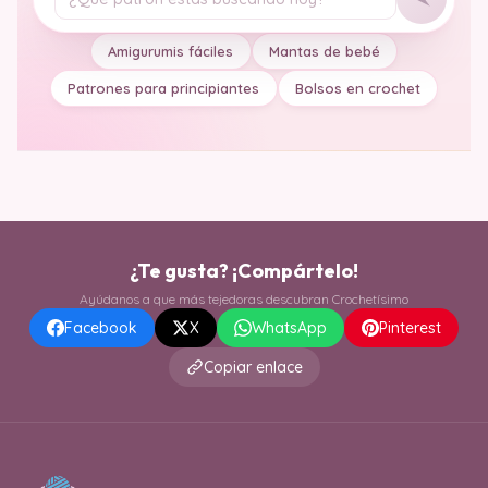
Tu pregunta
Amigurumis fáciles
Mantas de bebé
Patrones para principiantes
Bolsos en crochet
¿Te gusta? ¡Compártelo!
Ayúdanos a que más tejedoras descubran Crochetísimo
Facebook
X
WhatsApp
Pinterest
Copiar enlace