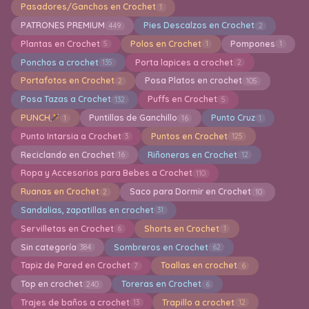
Pasadores/Ganchos en Crochet
1
PATRONES PREMIUM
Pies Descalzos en Crochet
449
2
Plantas en Crochet
Polos en Crochet
Pompones
5
1
1
Ponchos a crochet
Porta lapices a crochet
135
2
Portafotos en Crochet
Posa Platos en crochet
2
105
Posa Tazas a Crochet
Puffs en Crochet
132
5
PUNCH
Puntillas de Ganchillo
Punto Cruz
1
16
1
Punto Intarsia a Crochet
Puntos en Crochet
3
125
Reciclando en Crochet
Riñoneras en Crochet
16
12
Ropa y Accesorios para Bebes a Crochet
110
Ruanas en Crochet
Saco para Dormir en Crochet
2
10
Sandalias, zapatillas en crochet
31
Servilletas en Crochet
Shorts en Crochet
6
1
Sin categoría
Sombreros en Crochet
384
62
Tapiz de Pared en Crochet
Toallas en crochet
7
6
Top en crochet
Toreras en Crochet
240
6
Trajes de baños a crochet
Trapillo a crochet
13
12