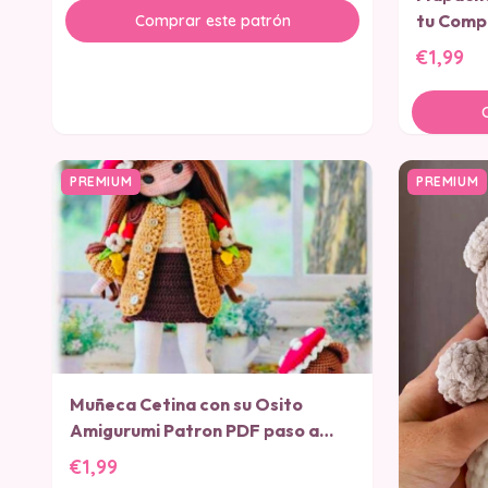
tu Comp
Comprar este patrón
€1,99
PREMIUM
PREMIUM
Muñeca Cetina con su Osito
Amigurumi Patron PDF paso a
paso
€1,99