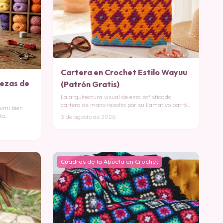
Cartera en Crochet Estilo Wayuu
bezas de
(Patrón Gratis)
La arquitectura visual de esta sofisticada
cartera de mano resalta por su llamativo patrón
rumi bien
geométric
la
3 de agosto de 2026
Cuadros de la Abuela en Crochet