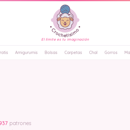
El límite es tu imaginación
atis
Amigurumis
Bolsas
Carpetas
Chal
Gorros
Ma
.937
patrones