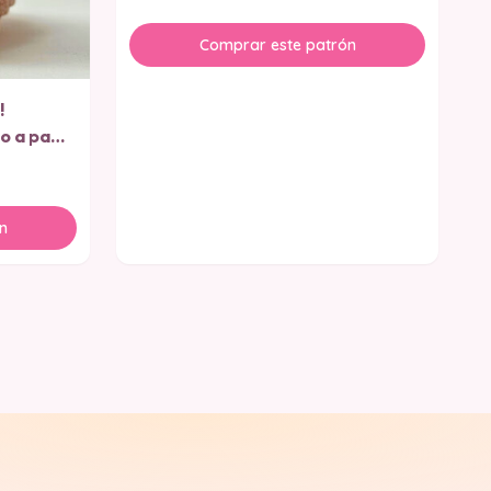
Comprar este patrón
!
o a paso
n