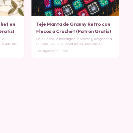
chet en
Teje Manta de Granny Retro con
Gratis)
Flecos a Crochet (Patron Gratis)
La
Dale un toque nostálgico, vibrante y acogedor a
 llavero de
tu hogar con una pieza tejida que evoca la
calidez d
1 de agosto de 2026