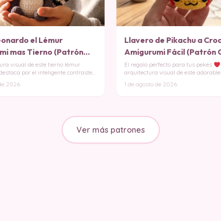
eonardo el Lémur
Llavero de Pikachu a Cro
mi mas Tierno (Patrón
Amigurumi Fácil (Patrón 
ura visual de este tierno lémur
El regalo perfecto para tus pekes
staca por el inteligente contraste
arquitectura visual de este adorable
amigurumi de
 de 2026
1 de agosto de 2026
Ver más patrones