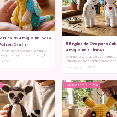
o Nicolás Amigurumi paso
5 Reglas de Oro para Ca
Patrón Gratis)
Amigurumis Firmes
ura visual del adorable Armadillo
aca por la riqueza cromática y las
La arquitectura visual de un amigu
logrado depende completamente de 
 de 2026
estabilidad y simetr
3 de agosto de 2026
s
Llaveros Amigurumis