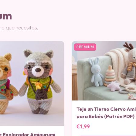
ium
lo que necesitas.
PREMIUM
Teje un Tierno Ciervo Am
para Bebés (Patrón PDF)
€1,99
 Explorador Amigurumi