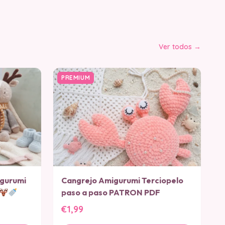
Ver todos →
PREMIUM
igurumi
Cangrejo Amigurumi Terciopelo
paso a paso PATRON PDF
€1,99