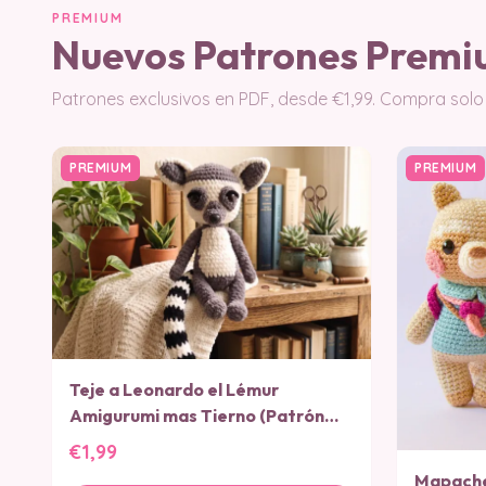
PREMIUM
Nuevos Patrones Prem
Patrones exclusivos en PDF, desde €1,99. Compra solo 
PREMIUM
PREMIUM
Teje a Leonardo el Lémur
Amigurumi mas Tierno (Patrón
PDF)
€1,99
Mapache