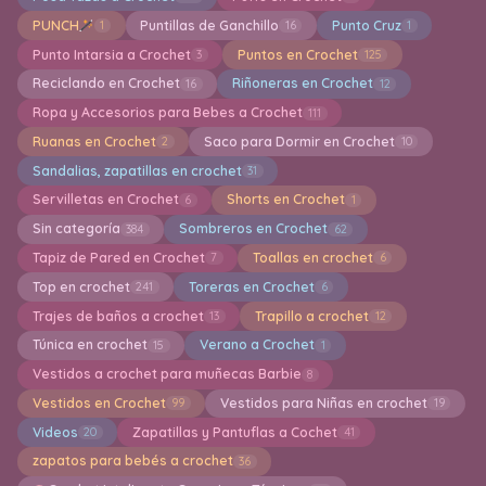
PUNCH
Puntillas de Ganchillo
Punto Cruz
1
16
1
Punto Intarsia a Crochet
Puntos en Crochet
3
125
Reciclando en Crochet
Riñoneras en Crochet
16
12
Ropa y Accesorios para Bebes a Crochet
111
Ruanas en Crochet
Saco para Dormir en Crochet
2
10
Sandalias, zapatillas en crochet
31
Servilletas en Crochet
Shorts en Crochet
6
1
Sin categoría
Sombreros en Crochet
384
62
Tapiz de Pared en Crochet
Toallas en crochet
7
6
Top en crochet
Toreras en Crochet
241
6
Trajes de baños a crochet
Trapillo a crochet
13
12
Túnica en crochet
Verano a Crochet
15
1
Vestidos a crochet para muñecas Barbie
8
Vestidos en Crochet
Vestidos para Niñas en crochet
99
19
Videos
Zapatillas y Pantuflas a Cochet
20
41
zapatos para bebés a crochet
36