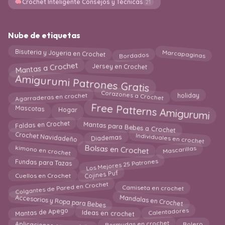
Crochet Inteligente Consejos y Técnicas
21
Nube de etiquetas
Bisuteria y Joyeria en Crochet
Bordados
Marcapaginas
Mantas a Crochet
Jersey en Crochet
Amigurumi Patrones Gratis
Corazones a Crochet
Agarraderas en crochet
holiday
Free Patterns Amigurumi
Mascotas
Hogar
Mantas para Bebes a Crochet
Faldas en Crochet
Individuales en crochet
Crochet Navidadeño
Diademas
kimono en crochet
Bolsas en Crochet
Mascarillas
Los Mejores 25 Patrones
Fundas para Tazas
Cojines Puf
Cuellos en Crochet
Colgantes de Pared en Crochet
Camiseta en crochet
Mandalas en Crochet
Accesorios y Ropa para Bebes
Mantas de Apego
Ideas en crochet
Calentadores
Aplicaciones en ganchillo