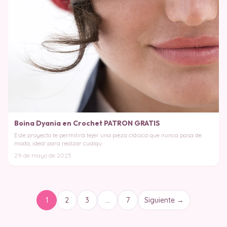
Boina Dyania en Crochet PATRON GRATIS
Este proyecto te permitirá tejer una pieza clásica que nunca pasa de
moda, ideal para realzar cualqu
29 de mayo de 2025
1
2
3
…
7
Siguiente →