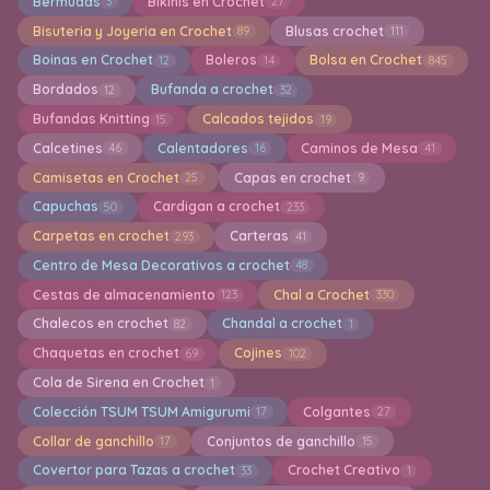
Bermudas
Bikinis en Crochet
3
27
Bisuteria y Joyeria en Crochet
Blusas crochet
89
111
Boinas en Crochet
Boleros
Bolsa en Crochet
12
14
845
Bordados
Bufanda a crochet
12
32
Bufandas Knitting
Calcados tejidos
15
19
Calcetines
Calentadores
Caminos de Mesa
46
16
41
Camisetas en Crochet
Capas en crochet
25
9
Capuchas
Cardigan a crochet
50
233
Carpetas en crochet
Carteras
293
41
Centro de Mesa Decorativos a crochet
48
Cestas de almacenamiento
Chal a Crochet
123
330
Chalecos en crochet
Chandal a crochet
82
1
Chaquetas en crochet
Cojines
69
102
Cola de Sirena en Crochet
1
Colección TSUM TSUM Amigurumi
Colgantes
17
27
Collar de ganchillo
Conjuntos de ganchillo
17
15
Covertor para Tazas a crochet
Crochet Creativo
33
1