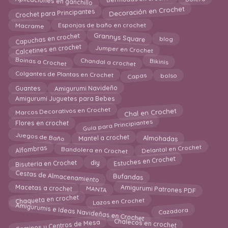
Bermudas en crochet
Bolero
Crochet para Principantes
Decoración en Crochet
Macrame
Esponjas de baño en crochet
Capuchas en crochet
Grannys Square
blog
Calcetines en crochet
Jumper en Crochet
Chandal a crochet
Boinas a Crochet
Bikinis
Colgantes de Plantas en Crochet
Capas
bolso
Amigurumi Navideño
Guantes
Amigurumi Juguetes para Bebes
Chal en Crochet
Marcos Decorativos en Crochet
Guía para Principiantes
Flores en crochet
Juegos de Baño
Mantel a crochet
Almohadas
Delantal en Crochet
Alfombras
Bandolera en Crochet
Estuches en Crochet
Bisutería en Crochet
diy
Cestas de Almacenamiento
Bufandas
Amigurumi Patrones PDF
MANTA
Macetas a crochet
Lazos en Crochet
Chaqueta en crochet
Amigurumis e Ideas Navideñas en Crochet
Cazadora
Caminos y Centros de Mesa
Chalecos en crochet