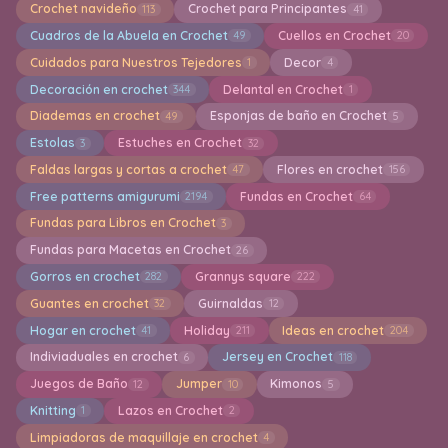
Crochet navideño
Crochet para Principantes
113
41
Cuadros de la Abuela en Crochet
Cuellos en Crochet
49
20
Cuidados para Nuestros Tejedores
Decor
1
4
Decoración en crochet
Delantal en Crochet
344
1
Diademas en crochet
Esponjas de baño en Crochet
49
5
Estolas
Estuches en Crochet
3
32
Faldas largas y cortas a crochet
Flores en crochet
47
156
Free patterns amigurumi
Fundas en Crochet
2194
64
Fundas para Libros en Crochet
3
Fundas para Macetas en Crochet
26
Gorros en crochet
Grannys square
282
222
Guantes en crochet
Guirnaldas
32
12
Hogar en crochet
Holiday
Ideas en crochet
41
211
204
Indiviaduales en crochet
Jersey en Crochet
6
118
Juegos de Baño
Jumper
Kimonos
12
10
5
Knitting
Lazos en Crochet
1
2
Limpiadoras de maquillaje en crochet
4