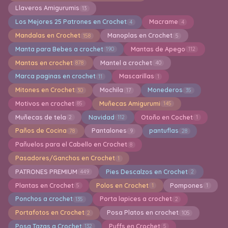
Llaveros Amigurumis
13
Los Mejores 25 Patrones en Crochet
Macrame
4
4
Mandalas en Crochet
Manoplas en Crochet
158
5
Manta para Bebes a crochet
Mantas de Apego
190
112
Mantas en crochet
Mantel a crochet
878
40
Marca paginas en crochet
Mascarillas
11
1
Mitones en Crochet
Mochila
Monederos
30
17
35
Motivos en crochet
Muñecas Amigurumi
85
145
Muñecas de tela
Navidad
Otoño en Cochet
2
112
1
Paños de Cocina
Pantalones
pantuflas
78
9
28
Pañuelos para el Cabello en Crochet
8
Pasadores/Ganchos en Crochet
1
PATRONES PREMIUM
Pies Descalzos en Crochet
449
2
Plantas en Crochet
Polos en Crochet
Pompones
5
1
1
Ponchos a crochet
Porta lapices a crochet
135
2
Portafotos en Crochet
Posa Platos en crochet
2
105
Posa Tazas a Crochet
Puffs en Crochet
132
5