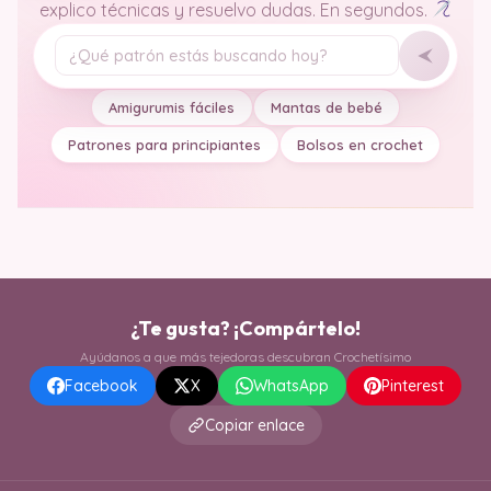
explico técnicas y resuelvo dudas. En segundos.
Tu pregunta
Amigurumis fáciles
Mantas de bebé
Patrones para principiantes
Bolsos en crochet
¿Te gusta? ¡Compártelo!
Ayúdanos a que más tejedoras descubran Crochetísimo
Facebook
X
WhatsApp
Pinterest
Copiar enlace