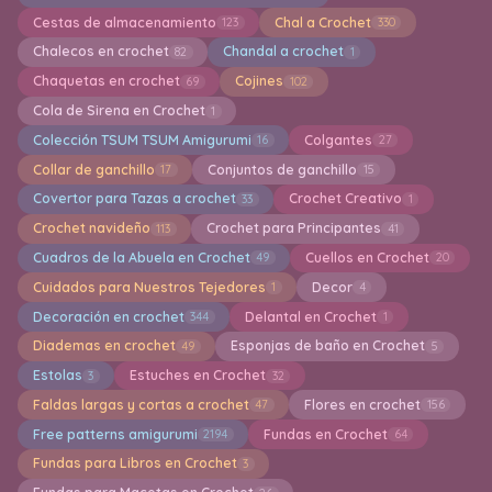
Cestas de almacenamiento
Chal a Crochet
123
330
Chalecos en crochet
Chandal a crochet
82
1
Chaquetas en crochet
Cojines
69
102
Cola de Sirena en Crochet
1
Colección TSUM TSUM Amigurumi
Colgantes
16
27
Collar de ganchillo
Conjuntos de ganchillo
17
15
Covertor para Tazas a crochet
Crochet Creativo
33
1
Crochet navideño
Crochet para Principantes
113
41
Cuadros de la Abuela en Crochet
Cuellos en Crochet
49
20
Cuidados para Nuestros Tejedores
Decor
1
4
Decoración en crochet
Delantal en Crochet
344
1
Diademas en crochet
Esponjas de baño en Crochet
49
5
Estolas
Estuches en Crochet
3
32
Faldas largas y cortas a crochet
Flores en crochet
47
156
Free patterns amigurumi
Fundas en Crochet
2194
64
Fundas para Libros en Crochet
3