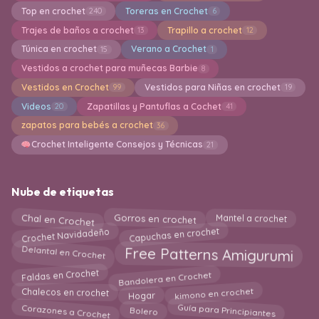
Top en crochet
Toreras en Crochet
240
6
Trajes de baños a crochet
Trapillo a crochet
13
12
Túnica en crochet
Verano a Crochet
15
1
Vestidos a crochet para muñecas Barbie
8
Vestidos en Crochet
Vestidos para Niñas en crochet
99
19
Videos
Zapatillas y Pantuflas a Cochet
20
41
zapatos para bebés a crochet
36
Crochet Inteligente Consejos y Técnicas
21
Nube de etiquetas
Chal en Crochet
Mantel a crochet
Gorros en crochet
Crochet Navidadeño
Capuchas en crochet
Delantal en Crochet
Free Patterns Amigurumi
Bandolera en Crochet
Faldas en Crochet
Hogar
kimono en crochet
Chalecos en crochet
Corazones a Crochet
Guía para Principiantes
Bolero