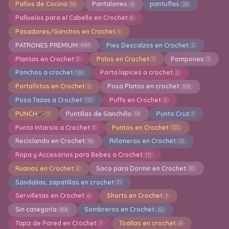
Paños de Cocina
Pantalones
pantuflas
78
9
28
Pañuelos para el Cabello en Crochet
8
Pasadores/Ganchos en Crochet
1
PATRONES PREMIUM
Pies Descalzos en Crochet
449
2
Plantas en Crochet
Polos en Crochet
Pompones
5
1
1
Ponchos a crochet
Porta lapices a crochet
135
2
Portafotos en Crochet
Posa Platos en crochet
2
105
Posa Tazas a Crochet
Puffs en Crochet
132
5
PUNCH
Puntillas de Ganchillo
Punto Cruz
1
16
1
Punto Intarsia a Crochet
Puntos en Crochet
3
125
Reciclando en Crochet
Riñoneras en Crochet
16
12
Ropa y Accesorios para Bebes a Crochet
111
Ruanas en Crochet
Saco para Dormir en Crochet
2
10
Sandalias, zapatillas en crochet
31
Servilletas en Crochet
Shorts en Crochet
6
1
Sin categoría
Sombreros en Crochet
384
62
Tapiz de Pared en Crochet
Toallas en crochet
7
6