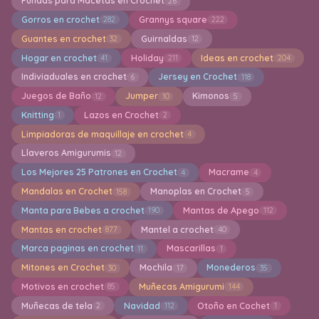
Fundas para Macetas en Crochet
26
Gorros en crochet
Grannys square
282
222
Guantes en crochet
Guirnaldas
32
12
Hogar en crochet
Holiday
Ideas en crochet
41
211
204
Indiviaduales en crochet
Jersey en Crochet
6
118
Juegos de Baño
Jumper
Kimonos
12
10
5
Knitting
Lazos en Crochet
1
2
Limpiadoras de maquillaje en crochet
4
Llaveros Amigurumis
12
Los Mejores 25 Patrones en Crochet
Macrame
4
4
Mandalas en Crochet
Manoplas en Crochet
158
5
Manta para Bebes a crochet
Mantas de Apego
190
112
Mantas en crochet
Mantel a crochet
877
40
Marca paginas en crochet
Mascarillas
11
1
Mitones en Crochet
Mochila
Monederos
30
17
35
Motivos en crochet
Muñecas Amigurumi
85
144
Muñecas de tela
Navidad
Otoño en Cochet
2
112
1