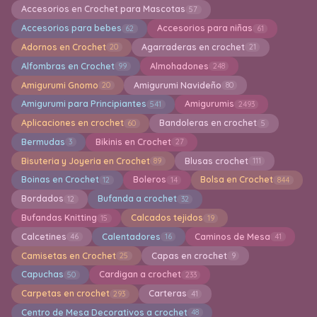
Accesorios en Crochet para Mascotas
57
Accesorios para bebes
Accesorios para niñas
62
61
Adornos en Crochet
Agarraderas en crochet
20
21
Alfombras en Crochet
Almohadones
99
248
Amigurumi Gnomo
Amigurumi Navideño
20
80
Amigurumi para Principiantes
Amigurumis
541
2493
Aplicaciones en crochet
Bandoleras en crochet
60
5
Bermudas
Bikinis en Crochet
3
27
Bisuteria y Joyeria en Crochet
Blusas crochet
89
111
Boinas en Crochet
Boleros
Bolsa en Crochet
12
14
844
Bordados
Bufanda a crochet
12
32
Bufandas Knitting
Calcados tejidos
15
19
Calcetines
Calentadores
Caminos de Mesa
46
16
41
Camisetas en Crochet
Capas en crochet
25
9
Capuchas
Cardigan a crochet
50
233
Carpetas en crochet
Carteras
293
41
Centro de Mesa Decorativos a crochet
48