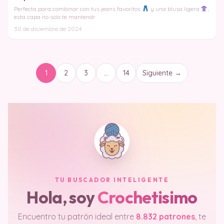
Perfecta para combinar con tus jeans favoritos
y una blusa ligera
,
esta capa no solo te mantendr
30 de diciembre de 2024
1
2
3
…
14
Siguiente →
TU BUSCADOR INTELIGENTE
Hola, soy
Crochetisimo
Encuentro tu patrón ideal entre
8.832 patrones
, te