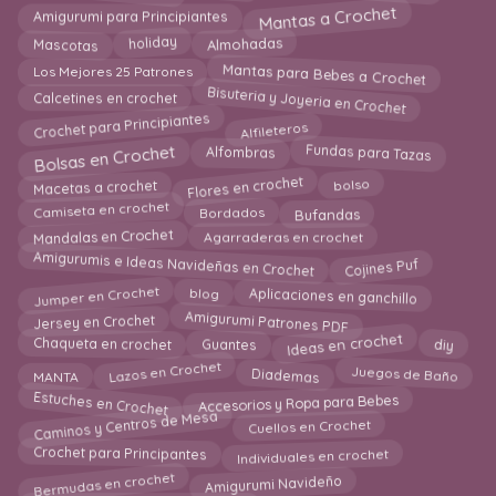
Mantas a Crochet
Amigurumi para Principiantes
holiday
Almohadas
Mascotas
Mantas para Bebes a Crochet
Los Mejores 25 Patrones
Bisuteria y Joyeria en Crochet
Calcetines en crochet
Alfileteros
Crochet para Principiantes
Bolsas en Crochet
Fundas para Tazas
Alfombras
Flores en crochet
Macetas a crochet
bolso
Bufandas
Camiseta en crochet
Bordados
Mandalas en Crochet
Agarraderas en crochet
Amigurumis e Ideas Navideñas en Crochet
Cojines Puf
Jumper en Crochet
Aplicaciones en ganchillo
blog
Amigurumi Patrones PDF
Jersey en Crochet
Ideas en crochet
Chaqueta en crochet
Guantes
diy
Diademas
Lazos en Crochet
Juegos de Baño
MANTA
Estuches en Crochet
Accesorios y Ropa para Bebes
Caminos y Centros de Mesa
Cuellos en Crochet
Individuales en crochet
Crochet para Principantes
Bermudas en crochet
Amigurumi Navideño