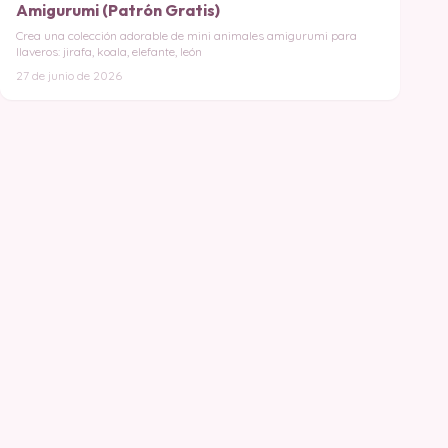
Amigurumi (Patrón Gratis)
Crea una colección adorable de mini animales amigurumi para
llaveros: jirafa, koala, elefante, león
27 de junio de 2026