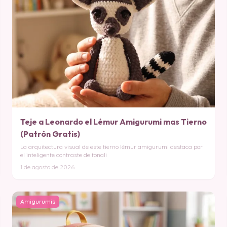
Teje a Leonardo el Lémur Amigurumi mas Tierno
(Patrón Gratis)
La arquitectura visual de este tierno lémur amigurumi destaca por
el inteligente contraste de tonali
1 de agosto de 2026
Amigurumis