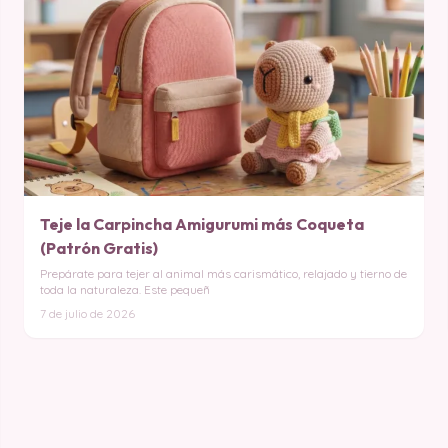
Teje la Carpincha Amigurumi más Coqueta
(Patrón Gratis)
Prepárate para tejer al animal más carismático, relajado y tierno de
toda la naturaleza. Este pequeñ
7 de julio de 2026