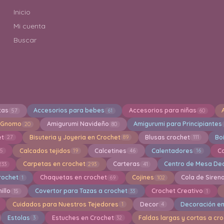
Inicio
Mi cuenta
Buscar
tas
Accesorios para bebes
Accesorios para niñas
57
61
60
 Gnomo
Amigurumi Navideño
Amigurumi para Principiantes
20
80
et
Bisuteria y Joyeria en Crochet
Blusas crochet
Bo
27
89
111
Calcados tejidos
Calcetines
Calentadores
C
15
19
46
16
Carpetas en crochet
Carteras
Centro de Mesa Dec
233
293
41
rochet
Chaquetas en crochet
Cojines
Cola de Siren
1
69
102
illo
Covertor para Tazas a crochet
Crochet Creativo
15
33
1
Cuidados para Nuestros Tejedores
Decor
Decoración en
1
4
Estolas
Estuches en Crochet
Faldas largas y cortas a cr
3
32