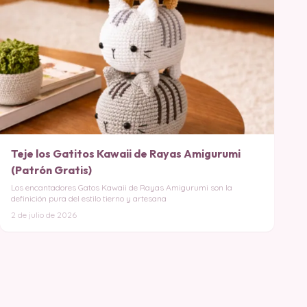
Teje los Gatitos Kawaii de Rayas Amigurumi
(Patrón Gratis)
Los encantadores Gatos Kawaii de Rayas Amigurumi son la
definición pura del estilo tierno y artesana
2 de julio de 2026