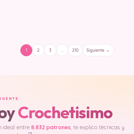
1
2
3
…
210
Siguiente →
LIGENTE
soy
Crochetisimo
 ideal entre
8.832 patrones
, te explico técnicas y