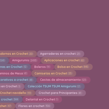
Adornos en Crochet
Agarraderas en crochet
20
21
Amigurumis
Aplicaciones en crochet
541
2493
60
inas en Crochet
Boleros
Bolsa en Crochet
12
14
845
aminos de Mesa
Camisetas en Crochet
41
25
orativos a crochet
Cestas de almacenamiento
48
123
a en Crochet
Colección TSUM TSUM Amigurumi
1
17
Crochet navideño
Crochet para Principantes
113
41
 crochet
Delantal en Crochet
344
1
ochet
Flores en crochet
47
156