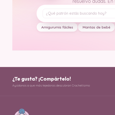
resuelvo dudas. En
Tu pregunta
Amigurumis fáciles
Mantas de bebé
¿Te gusta? ¡Compártelo!
Ayúdanos a que más tejedoras descubran Crochetísimo