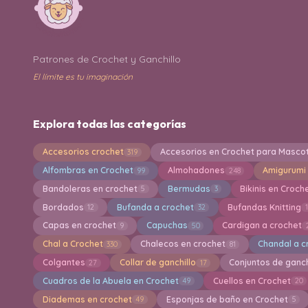
Patrones de Crochet y Ganchillo
El límite es tu imaginación
Explora todas las categorías
Accesorios crochet
Accesorios en Crochet para Masco
319
Alfombras en Crochet
Almohadones
Amigurumi
99
248
Bandoleras en crochet
Bermudas
Bikinis en Croch
5
3
Bordados
Bufanda a crochet
Bufandas Knitting
12
32
Capas en crochet
Capuchas
Cardigan a crochet
9
50
Chal a Crochet
Chalecos en crochet
Chandal a c
330
81
Colgantes
Collar de ganchillo
Conjuntos de ganch
27
17
Cuadros de la Abuela en Crochet
Cuellos en Crochet
49
20
Diademas en crochet
Esponjas de baño en Crochet
49
5