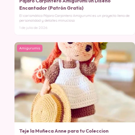
Pájaro Carpintero Amigurumi un Diseño
Encantador (Patrón Gratis)
El carismático Pájaro Carpintero Amigurumi es un proyecto lleno de
personalidad y detalles minucioso
1 de julio de 2026
Amigurumis
Teje la Muñeca Anne para tu Coleccion