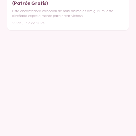
(Patrón Gratis)
Esta encantadora colección de mini animales amigurumi está
diseñada especialmente para crear vistoso
29 de junio de 2026