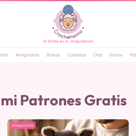
El límite es tu imaginación
atis
Amigurumis
Bolsas
Carpetas
Chal
Gorros
Ma
mi Patrones Gratis
Amigurumis