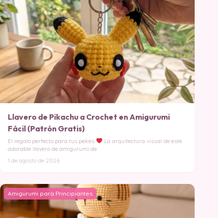
Llavero de Pikachu a Crochet en Amigurumi
Fácil (Patrón Gratis)
El regalo perfecto para tus pekes
La arquitectura visual de este
adorable llavero de amigurumi de
1 de agosto de 2026
Amigurumi para Principiantes