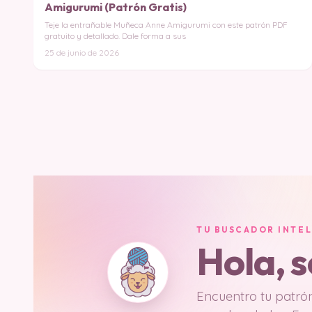
Amigurumi (Patrón Gratis)
Teje la entrañable Muñeca Anne Amigurumi con este patrón PDF
gratuito y detallado. Dale forma a sus
25 de junio de 2026
TU BUSCADOR INTE
Hola, 
Encuentro tu patrón