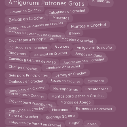
Amigurumi Patrones Gratis
Alfombras
Calcetines en crochet
Jumper en Crochet
Bolsas en Crochet
Mascotas
Colgantes de Plantas en Crochet
Mantas a Crochet
Marcos Decorativos en Crochet
Bikinis
Macetas a crochet
Crochet para Principiantes
Individuales en crochet
Amigurumi Navideño
Guantes
Juegos de Baño
Delantal en Crochet
Diademas
Caminos y Centros de Mesa
Agarraderas en crochet
Chal en Crochet
Camiseta en crochet
Jersey en Crochet
Guía para Principiantes
Chalecos en crochet
Lazos en Crochet
Cazadora
Bandolera en Crochet
Calentadores
Marcapaginas
Corazones a Crochet
Mantas para Bebes a Crochet
Crochet para Principantes
Mantas de Apego
Capuchas en crochet
Macrame
Bermudas en crochet
Grannys Square
Flores en crochet
Colgantes de Pared en Crochet
Hogar
bolso