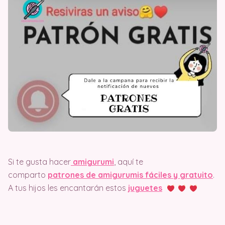
Si te gusta hacer
amigurumi
, aquí te
comparto
patrones de amigurumis fáciles y gratuito
.
A tus hijos les encantarán estos
juguetes