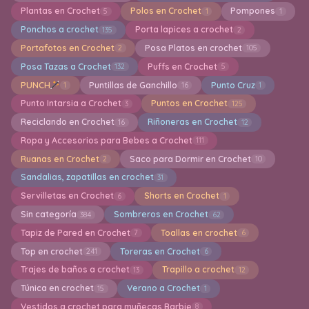
Plantas en Crochet
Polos en Crochet
Pompones
5
1
1
Ponchos a crochet
Porta lapices a crochet
135
2
Portafotos en Crochet
Posa Platos en crochet
2
105
Posa Tazas a Crochet
Puffs en Crochet
132
5
PUNCH
Puntillas de Ganchillo
Punto Cruz
1
16
1
Punto Intarsia a Crochet
Puntos en Crochet
3
125
Reciclando en Crochet
Riñoneras en Crochet
16
12
Ropa y Accesorios para Bebes a Crochet
111
Ruanas en Crochet
Saco para Dormir en Crochet
2
10
Sandalias, zapatillas en crochet
31
Servilletas en Crochet
Shorts en Crochet
6
1
Sin categoría
Sombreros en Crochet
384
62
Tapiz de Pared en Crochet
Toallas en crochet
7
6
Top en crochet
Toreras en Crochet
241
6
Trajes de baños a crochet
Trapillo a crochet
13
12
Túnica en crochet
Verano a Crochet
15
1
Vestidos a crochet para muñecas Barbie
8