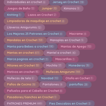
Indiviaduales en crochet
Jersey en Crochet
6
118
Juegos de Baño
Jumper
Kimonos
12
10
5
Knitting
Lazos en Crochet
1
2
Limpiadoras de maquillaje en crochet
4
Llaveros Amigurumis
12
Los Mejores 25 Patrones en Crochet
Macrame
4
4
Mandalas en Crochet
Manoplas en Crochet
158
5
Manta para Bebes a crochet
Mantas de Apego
190
112
Mantas en crochet
Mantel a crochet
877
40
Marca paginas en crochet
Mascarillas
11
1
Mitones en Crochet
Mochila
Monederos
30
17
35
Motivos en crochet
Muñecas Amigurumi
85
144
Muñecas de tela
Navidad
Otoño en Cochet
2
112
1
Paños de Cocina
Pantalones
pantuflas
78
9
28
Pañuelos para el Cabello en Crochet
8
Pasadores/Ganchos en Crochet
1
PATRONES PREMIUM
Pies Descalzos en Crochet
449
2