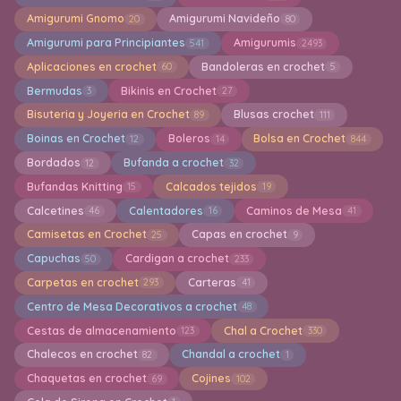
Amigurumi Gnomo
Amigurumi Navideño
20
80
Amigurumi para Principiantes
Amigurumis
541
2493
Aplicaciones en crochet
Bandoleras en crochet
60
5
Bermudas
Bikinis en Crochet
3
27
Bisuteria y Joyeria en Crochet
Blusas crochet
89
111
Boinas en Crochet
Boleros
Bolsa en Crochet
12
14
844
Bordados
Bufanda a crochet
12
32
Bufandas Knitting
Calcados tejidos
15
19
Calcetines
Calentadores
Caminos de Mesa
46
16
41
Camisetas en Crochet
Capas en crochet
25
9
Capuchas
Cardigan a crochet
50
233
Carpetas en crochet
Carteras
293
41
Centro de Mesa Decorativos a crochet
48
Cestas de almacenamiento
Chal a Crochet
123
330
Chalecos en crochet
Chandal a crochet
82
1
Chaquetas en crochet
Cojines
69
102