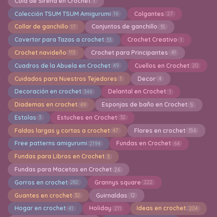
Cola de Sirena en Crochet
1
Colección TSUM TSUM Amigurumi
Colgantes
16
27
Collar de ganchillo
Conjuntos de ganchillo
17
15
Covertor para Tazas a crochet
Crochet Creativo
33
1
Crochet navideño
Crochet para Principantes
113
41
Cuadros de la Abuela en Crochet
Cuellos en Crochet
49
20
Cuidados para Nuestros Tejedores
Decor
1
4
Decoración en crochet
Delantal en Crochet
344
1
Diademas en crochet
Esponjas de baño en Crochet
49
5
Estolas
Estuches en Crochet
3
32
Faldas largas y cortas a crochet
Flores en crochet
47
156
Free patterns amigurumi
Fundas en Crochet
2194
64
Fundas para Libros en Crochet
3
Fundas para Macetas en Crochet
26
Gorros en crochet
Grannys square
282
222
Guantes en crochet
Guirnaldas
32
12
Hogar en crochet
Holiday
Ideas en crochet
41
211
204