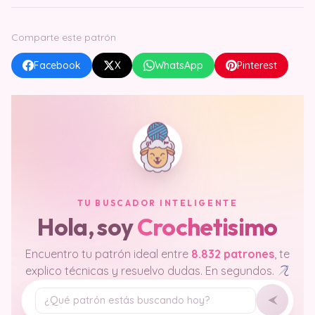
Comparte este patrón
Facebook
X
WhatsApp
Pinterest
TU BUSCADOR INTELIGENTE
Hola, soy
Crochetisimo
Encuentro tu patrón ideal entre
8.832 patrones
, te
explico técnicas y resuelvo dudas. En segundos.
Tu pregunta