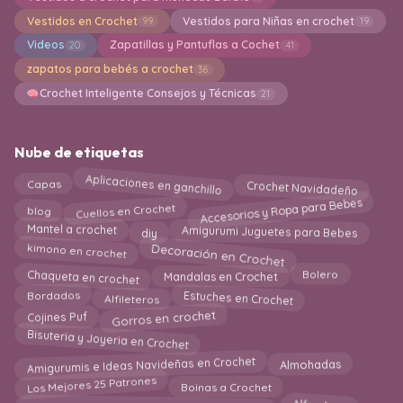
Vestidos en Crochet
Vestidos para Niñas en crochet
99
19
Videos
Zapatillas y Pantuflas a Cochet
20
41
zapatos para bebés a crochet
36
Crochet Inteligente Consejos y Técnicas
21
Nube de etiquetas
Aplicaciones en ganchillo
Crochet Navidadeño
Capas
Accesorios y Ropa para Bebes
Cuellos en Crochet
blog
Amigurumi Juguetes para Bebes
diy
Mantel a crochet
Decoración en Crochet
kimono en crochet
Chaqueta en crochet
Mandalas en Crochet
Bolero
Alfileteros
Estuches en Crochet
Bordados
Gorros en crochet
Cojines Puf
Bisuteria y Joyeria en Crochet
Amigurumis e Ideas Navideñas en Crochet
Almohadas
Los Mejores 25 Patrones
Boinas a Crochet