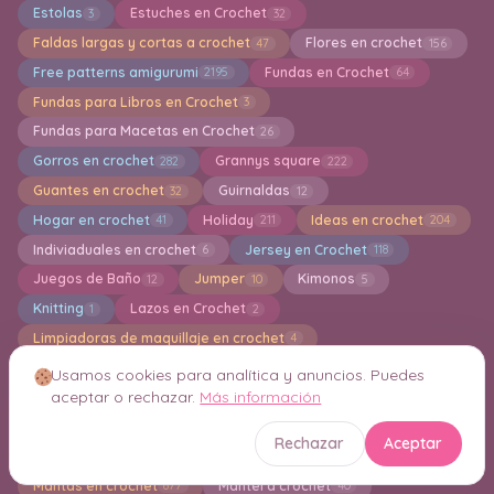
Estolas
Estuches en Crochet
3
32
Faldas largas y cortas a crochet
Flores en crochet
47
156
Free patterns amigurumi
Fundas en Crochet
2195
64
Fundas para Libros en Crochet
3
Fundas para Macetas en Crochet
26
Gorros en crochet
Grannys square
282
222
Guantes en crochet
Guirnaldas
32
12
Hogar en crochet
Holiday
Ideas en crochet
41
211
204
Indiviaduales en crochet
Jersey en Crochet
6
118
Juegos de Baño
Jumper
Kimonos
12
10
5
Knitting
Lazos en Crochet
1
2
Limpiadoras de maquillaje en crochet
4
Llaveros Amigurumis
13
Usamos cookies para analítica y anuncios. Puedes
aceptar o rechazar.
Más información
Los Mejores 25 Patrones en Crochet
Macrame
4
4
Mandalas en Crochet
Manoplas en Crochet
158
5
Rechazar
Aceptar
Manta para Bebes a crochet
Mantas de Apego
190
112
Mantas en crochet
Mantel a crochet
877
40