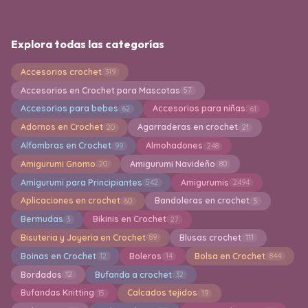
Explora todas las categorías
Accesorios crochet
319
Accesorios en Crochet para Mascotas
57
Accesorios para bebes
Accesorios para niñas
62
61
Adornos en Crochet
Agarraderas en crochet
20
21
Alfombras en Crochet
Almohadones
99
248
Amigurumi Gnomo
Amigurumi Navideño
20
80
Amigurumi para Principiantes
Amigurumis
542
2494
Aplicaciones en crochet
Bandoleras en crochet
60
5
Bermudas
Bikinis en Crochet
3
27
Bisuteria y Joyeria en Crochet
Blusas crochet
89
111
Boinas en Crochet
Boleros
Bolsa en Crochet
12
14
844
Bordados
Bufanda a crochet
12
32
Bufandas Knitting
Calcados tejidos
15
19