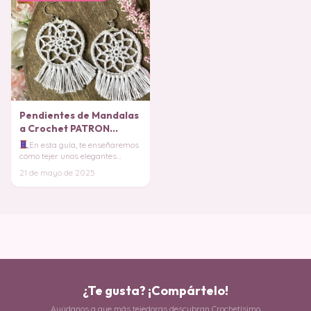
Pendientes de Mandalas
a Crochet PATRON
GRATIS
En esta guía, te enseñaremos
cómo tejer unos elegantes
pendientes con diseño moderno,
21 de mayo de 2025
perfectos par
¿Te gusta? ¡Compártelo!
Ayúdanos a que más tejedoras descubran Crochetísimo