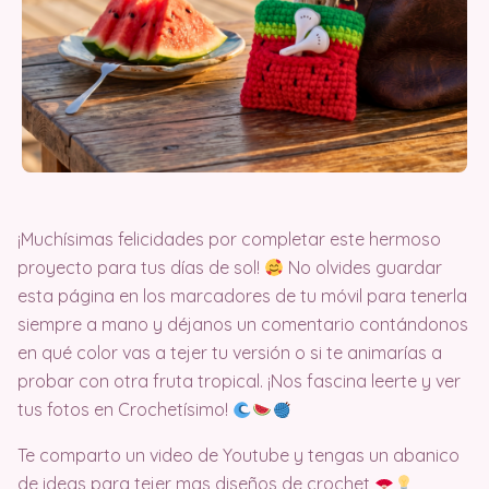
¡Muchísimas felicidades por completar este hermoso
proyecto para tus días de sol!
No olvides guardar
esta página en los marcadores de tu móvil para tenerla
siempre a mano y déjanos un comentario contándonos
en qué color vas a tejer tu versión o si te animarías a
probar con otra fruta tropical. ¡Nos fascina leerte y ver
tus fotos en Crochetísimo!
Te comparto un video de Youtube y tengas un abanico
de ideas para tejer mas diseños de crochet