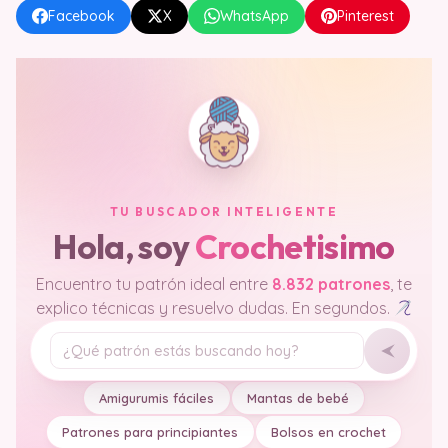
Facebook
X
WhatsApp
Pinterest
TU BUSCADOR INTELIGENTE
Hola, soy
Crochetisimo
Encuentro tu patrón ideal entre
8.832 patrones
, te
explico técnicas y resuelvo dudas. En segundos.
Tu pregunta
Amigurumis fáciles
Mantas de bebé
Patrones para principiantes
Bolsos en crochet