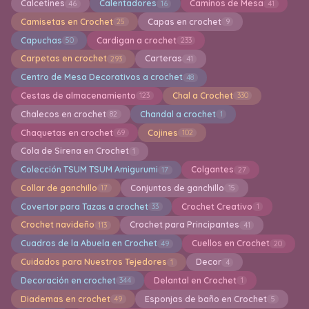
Calcetines
Calentadores
Caminos de Mesa
46
16
41
Camisetas en Crochet
Capas en crochet
25
9
Capuchas
Cardigan a crochet
50
233
Carpetas en crochet
Carteras
293
41
Centro de Mesa Decorativos a crochet
48
Cestas de almacenamiento
Chal a Crochet
123
330
Chalecos en crochet
Chandal a crochet
82
1
Chaquetas en crochet
Cojines
69
102
Cola de Sirena en Crochet
1
Colección TSUM TSUM Amigurumi
Colgantes
17
27
Collar de ganchillo
Conjuntos de ganchillo
17
15
Covertor para Tazas a crochet
Crochet Creativo
33
1
Crochet navideño
Crochet para Principantes
113
41
Cuadros de la Abuela en Crochet
Cuellos en Crochet
49
20
Cuidados para Nuestros Tejedores
Decor
1
4
Decoración en crochet
Delantal en Crochet
344
1
Diademas en crochet
Esponjas de baño en Crochet
49
5