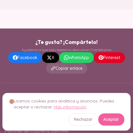
¿Te gusta? ¡Compártelo!
Ayúdanos a que más tejedoras descubran Crochetísimo
Facebook
X
WhatsApp
Pinterest
Copiar enlace
Usamos cookies para analítica y anuncios. Puedes
aceptar o rechazar.
Más información
Rechazar
Aceptar
Patrones de Crochet y Ganchillo