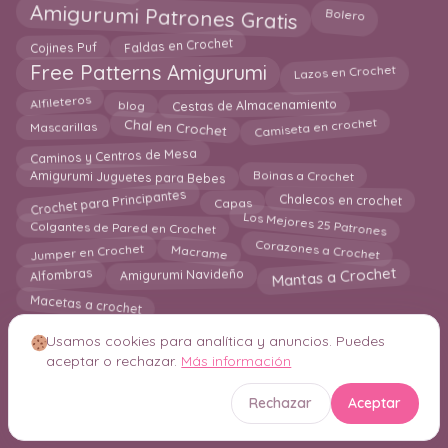
Amigurumi Patrones Gratis
Bolero
Faldas en Crochet
Cojines Puf
Lazos en Crochet
Free Patterns Amigurumi
blog
Alfileteros
Cestas de Almacenamiento
Camiseta en crochet
Chal en Crochet
Mascarillas
Caminos y Centros de Mesa
Boinas a Crochet
Amigurumi Juguetes para Bebes
Crochet para Principantes
Capas
Chalecos en crochet
Los Mejores 25 Patrones
Colgantes de Pared en Crochet
Corazones a Crochet
Jumper en Crochet
Macrame
Mantas a Crochet
Alfombras
Amigurumi Navideño
Macetas a crochet
Usamos cookies para analítica y anuncios. Puedes
aceptar o rechazar.
Más información
© 2026 Crochetisimo. Todos los derechos reservados.
Rechazar
Aceptar