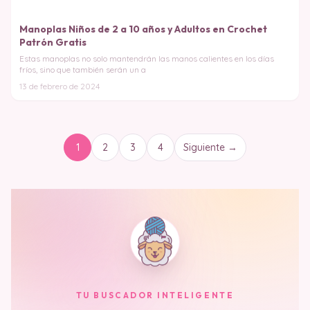
Manoplas Niños de 2 a 10 años y Adultos en Crochet
Patrón Gratis
Estas manoplas no solo mantendrán las manos calientes en los días
fríos, sino que también serán un a
13 de febrero de 2024
1
2
3
4
Siguiente →
TU BUSCADOR INTELIGENTE