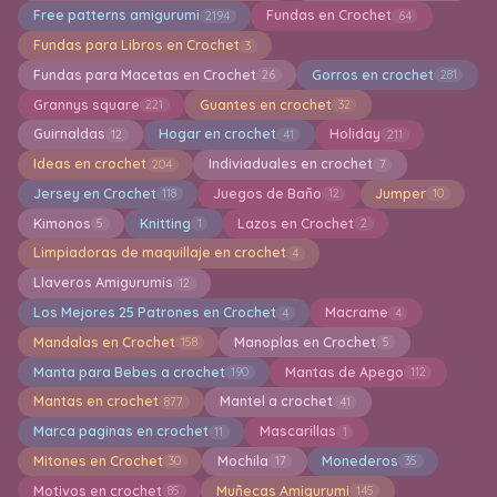
Free patterns amigurumi
Fundas en Crochet
2194
64
Fundas para Libros en Crochet
3
Fundas para Macetas en Crochet
Gorros en crochet
26
281
Grannys square
Guantes en crochet
221
32
Guirnaldas
Hogar en crochet
Holiday
12
41
211
Ideas en crochet
Indiviaduales en crochet
204
7
Jersey en Crochet
Juegos de Baño
Jumper
118
12
10
Kimonos
Knitting
Lazos en Crochet
5
1
2
Limpiadoras de maquillaje en crochet
4
Llaveros Amigurumis
12
Los Mejores 25 Patrones en Crochet
Macrame
4
4
Mandalas en Crochet
Manoplas en Crochet
158
5
Manta para Bebes a crochet
Mantas de Apego
190
112
Mantas en crochet
Mantel a crochet
877
41
Marca paginas en crochet
Mascarillas
11
1
Mitones en Crochet
Mochila
Monederos
30
17
35
Motivos en crochet
Muñecas Amigurumi
85
145