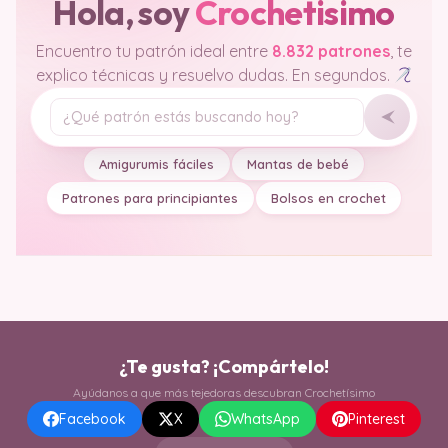
Hola, soy
Crochetisimo
Encuentro tu patrón ideal entre
8.832 patrones
, te
explico técnicas y resuelvo dudas. En segundos.
Tu pregunta
Amigurumis fáciles
Mantas de bebé
Patrones para principiantes
Bolsos en crochet
¿Te gusta? ¡Compártelo!
Ayúdanos a que más tejedoras descubran Crochetísimo
Facebook
X
WhatsApp
Pinterest