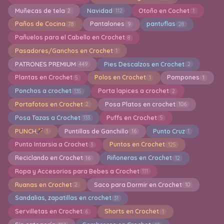
Muñecas de tela
Navidad
Otoño en Cochet
2
112
1
Paños de Cocina
Pantalones
pantuflas
78
9
28
Pañuelos para el Cabello en Crochet
8
Pasadores/Ganchos en Crochet
1
PATRONES PREMIUM
Pies Descalzos en Crochet
449
2
Plantas en Crochet
Polos en Crochet
Pompones
5
1
1
Ponchos a crochet
Porta lapices a crochet
135
2
Portafotos en Crochet
Posa Platos en crochet
2
106
Posa Tazas a Crochet
Puffs en Crochet
133
5
PUNCH
Puntillas de Ganchillo
Punto Cruz
1
16
1
Punto Intarsia a Crochet
Puntos en Crochet
3
125
Reciclando en Crochet
Riñoneras en Crochet
16
12
Ropa y Accesorios para Bebes a Crochet
111
Ruanas en Crochet
Saco para Dormir en Crochet
2
10
Sandalias, zapatillas en crochet
31
Servilletas en Crochet
Shorts en Crochet
6
1