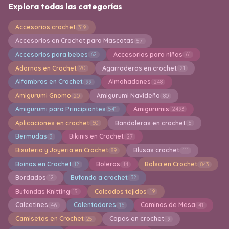
Explora todas las categorías
Accesorios crochet
319
Accesorios en Crochet para Mascotas
57
Accesorios para bebes
Accesorios para niñas
62
61
Adornos en Crochet
Agarraderas en crochet
20
21
Alfombras en Crochet
Almohadones
99
248
Amigurumi Gnomo
Amigurumi Navideño
20
80
Amigurumi para Principiantes
Amigurumis
541
2493
Aplicaciones en crochet
Bandoleras en crochet
60
5
Bermudas
Bikinis en Crochet
3
27
Bisuteria y Joyeria en Crochet
Blusas crochet
89
111
Boinas en Crochet
Boleros
Bolsa en Crochet
12
14
843
Bordados
Bufanda a crochet
12
32
Bufandas Knitting
Calcados tejidos
15
19
Calcetines
Calentadores
Caminos de Mesa
46
16
41
Camisetas en Crochet
Capas en crochet
25
9