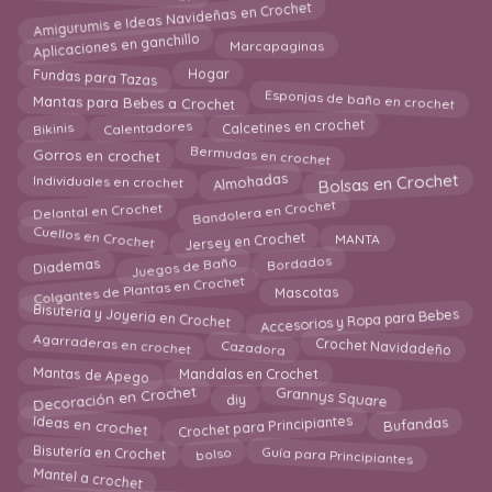
Amigurumis e Ideas Navideñas en Crochet
Aplicaciones en ganchillo
Marcapaginas
Fundas para Tazas
Hogar
Esponjas de baño en crochet
Mantas para Bebes a Crochet
Bikinis
Calcetines en crochet
Calentadores
Bermudas en crochet
Gorros en crochet
Bolsas en Crochet
Almohadas
Individuales en crochet
Bandolera en Crochet
Delantal en Crochet
Cuellos en Crochet
Jersey en Crochet
MANTA
Diademas
Juegos de Baño
Bordados
Colgantes de Plantas en Crochet
Mascotas
Accesorios y Ropa para Bebes
Bisuteria y Joyeria en Crochet
Crochet Navidadeño
Cazadora
Agarraderas en crochet
Mantas de Apego
Mandalas en Crochet
Decoración en Crochet
Grannys Square
diy
Crochet para Principiantes
Ideas en crochet
Bufandas
bolso
Bisutería en Crochet
Guía para Principiantes
Mantel a crochet