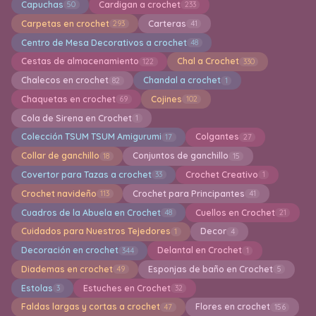
Capuchas
Cardigan a crochet
50
233
Carpetas en crochet
Carteras
293
41
Centro de Mesa Decorativos a crochet
48
Cestas de almacenamiento
Chal a Crochet
122
330
Chalecos en crochet
Chandal a crochet
82
1
Chaquetas en crochet
Cojines
69
102
Cola de Sirena en Crochet
1
Colección TSUM TSUM Amigurumi
Colgantes
17
27
Collar de ganchillo
Conjuntos de ganchillo
18
15
Covertor para Tazas a crochet
Crochet Creativo
33
1
Crochet navideño
Crochet para Principantes
113
41
Cuadros de la Abuela en Crochet
Cuellos en Crochet
48
21
Cuidados para Nuestros Tejedores
Decor
1
4
Decoración en crochet
Delantal en Crochet
344
1
Diademas en crochet
Esponjas de baño en Crochet
49
5
Estolas
Estuches en Crochet
3
32
Faldas largas y cortas a crochet
Flores en crochet
47
156