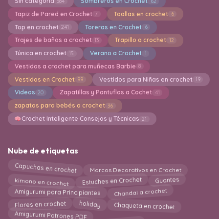
Sin categoría
Sombreros en Crochet
384
62
Tapiz de Pared en Crochet
Toallas en crochet
7
6
Top en crochet
Toreras en Crochet
241
6
Trajes de baños a crochet
Trapillo a crochet
13
12
Túnica en crochet
Verano a Crochet
15
1
Vestidos a crochet para muñecas Barbie
8
Vestidos en Crochet
Vestidos para Niñas en crochet
99
19
Videos
Zapatillas y Pantuflas a Cochet
20
41
zapatos para bebés a crochet
36
Crochet Inteligente Consejos y Técnicas
21
Nube de etiquetas
Capuchas en crochet
Marcos Decorativos en Crochet
kimono en crochet
Guantes
Estuches en Crochet
Chandal a crochet
Amigurumi para Principiantes
Chaqueta en crochet
holiday
Flores en crochet
Amigurumi Patrones PDF