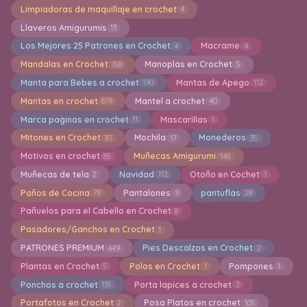
Limpiadoras de maquillaje en crochet
4
Llaveros Amigurumis
13
Los Mejores 25 Patrones en Crochet
Macrame
4
4
Mandalas en Crochet
Manoplas en Crochet
158
5
Manta para Bebes a crochet
Mantas de Apego
190
112
Mantas en crochet
Mantel a crochet
878
40
Marca paginas en crochet
Mascarillas
11
1
Mitones en Crochet
Mochila
Monederos
30
17
35
Motivos en crochet
Muñecas Amigurumi
85
145
Muñecas de tela
Navidad
Otoño en Cochet
2
112
1
Paños de Cocina
Pantalones
pantuflas
78
9
28
Pañuelos para el Cabello en Crochet
8
Pasadores/Ganchos en Crochet
1
PATRONES PREMIUM
Pies Descalzos en Crochet
449
2
Plantas en Crochet
Polos en Crochet
Pompones
5
1
1
Ponchos a crochet
Porta lapices a crochet
135
2
Portafotos en Crochet
Posa Platos en crochet
2
105