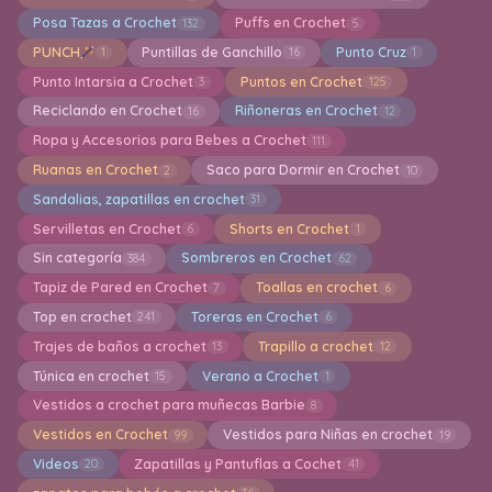
Posa Tazas a Crochet
Puffs en Crochet
132
5
PUNCH
Puntillas de Ganchillo
Punto Cruz
1
16
1
Punto Intarsia a Crochet
Puntos en Crochet
3
125
Reciclando en Crochet
Riñoneras en Crochet
16
12
Ropa y Accesorios para Bebes a Crochet
111
Ruanas en Crochet
Saco para Dormir en Crochet
2
10
Sandalias, zapatillas en crochet
31
Servilletas en Crochet
Shorts en Crochet
6
1
Sin categoría
Sombreros en Crochet
384
62
Tapiz de Pared en Crochet
Toallas en crochet
7
6
Top en crochet
Toreras en Crochet
241
6
Trajes de baños a crochet
Trapillo a crochet
13
12
Túnica en crochet
Verano a Crochet
15
1
Vestidos a crochet para muñecas Barbie
8
Vestidos en Crochet
Vestidos para Niñas en crochet
99
19
Videos
Zapatillas y Pantuflas a Cochet
20
41