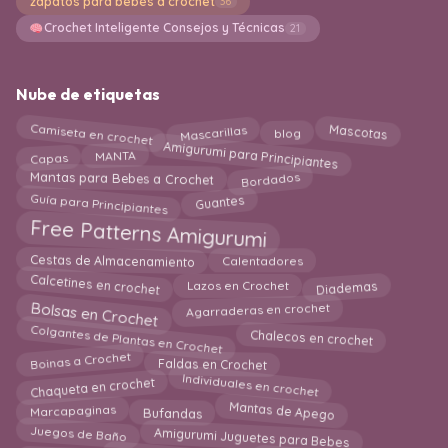
zapatos para bebés a crochet
36
Crochet Inteligente Consejos y Técnicas
21
Nube de etiquetas
Camiseta en crochet
Mascotas
Mascarillas
blog
Amigurumi para Principiantes
MANTA
Capas
Bordados
Mantas para Bebes a Crochet
Guía para Principiantes
Guantes
Free Patterns Amigurumi
Cestas de Almacenamiento
Calentadores
Calcetines en crochet
Diademas
Lazos en Crochet
Bolsas en Crochet
Agarraderas en crochet
Colgantes de Plantas en Crochet
Chalecos en crochet
Boinas a Crochet
Faldas en Crochet
Individuales en crochet
Chaqueta en crochet
Mantas de Apego
Marcapaginas
Bufandas
Juegos de Baño
Amigurumi Juguetes para Bebes