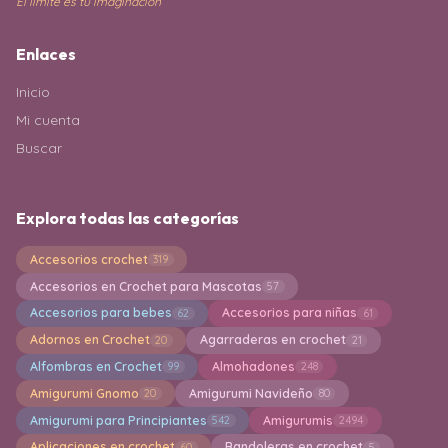
El límite es tu imaginación
Enlaces
Inicio
Mi cuenta
Buscar
Explora todas las categorías
Accesorios crochet
319
Accesorios en Crochet para Mascotas
57
Accesorios para bebes
Accesorios para niñas
62
61
Adornos en Crochet
Agarraderas en crochet
20
21
Alfombras en Crochet
Almohadones
99
248
Amigurumi Gnomo
Amigurumi Navideño
20
80
Amigurumi para Principiantes
Amigurumis
542
2494
Aplicaciones en crochet
Bandoleras en crochet
60
5