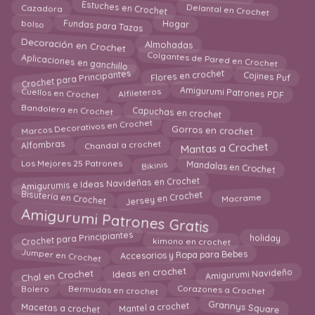
Estuches en Crochet
Delantal en Crochet
Cazadora
Fundas para Tazas
bolso
Hogar
Decoración en Crochet
Almohadas
Colgantes de Pared en Crochet
Aplicaciones en ganchillo
Crochet para Principantes
Flores en crochet
Cojines Puf
Amigurumi Patrones PDF
Alfileteros
Cuellos en Crochet
Bandolera en Crochet
Capuchas en crochet
Marcos Decorativos en Crochet
Gorros en crochet
Alfombras
Chandal a crochet
Mantas a Crochet
Bikinis
Mandalas en Crochet
Los Mejores 25 Patrones
Amigurumis e Ideas Navideñas en Crochet
Jersey en Crochet
Bisutería en Crochet
Macrame
Amigurumi Patrones Gratis
Crochet para Principiantes
holiday
kimono en crochet
Jumper en Crochet
Accesorios y Ropa para Bebes
Ideas en crochet
Amigurumi Navideño
Chal en Crochet
Corazones a Crochet
Bermudas en crochet
Bolero
Grannys Square
Mantel a crochet
Macetas a crochet