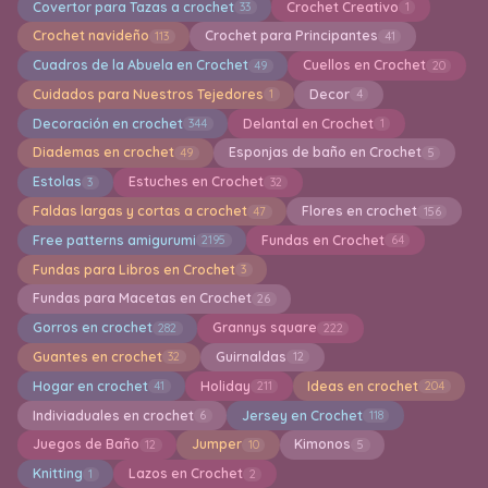
Covertor para Tazas a crochet
Crochet Creativo
33
1
Crochet navideño
Crochet para Principantes
113
41
Cuadros de la Abuela en Crochet
Cuellos en Crochet
49
20
Cuidados para Nuestros Tejedores
Decor
1
4
Decoración en crochet
Delantal en Crochet
344
1
Diademas en crochet
Esponjas de baño en Crochet
49
5
Estolas
Estuches en Crochet
3
32
Faldas largas y cortas a crochet
Flores en crochet
47
156
Free patterns amigurumi
Fundas en Crochet
2195
64
Fundas para Libros en Crochet
3
Fundas para Macetas en Crochet
26
Gorros en crochet
Grannys square
282
222
Guantes en crochet
Guirnaldas
32
12
Hogar en crochet
Holiday
Ideas en crochet
41
211
204
Indiviaduales en crochet
Jersey en Crochet
6
118
Juegos de Baño
Jumper
Kimonos
12
10
5
Knitting
Lazos en Crochet
1
2