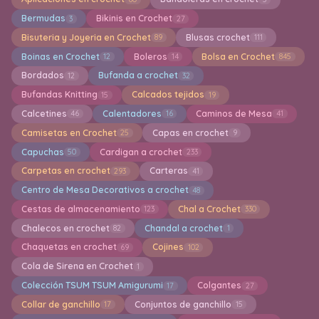
Bermudas
Bikinis en Crochet
3
27
Bisuteria y Joyeria en Crochet
Blusas crochet
89
111
Boinas en Crochet
Boleros
Bolsa en Crochet
12
14
845
Bordados
Bufanda a crochet
12
32
Bufandas Knitting
Calcados tejidos
15
19
Calcetines
Calentadores
Caminos de Mesa
46
16
41
Camisetas en Crochet
Capas en crochet
25
9
Capuchas
Cardigan a crochet
50
233
Carpetas en crochet
Carteras
293
41
Centro de Mesa Decorativos a crochet
48
Cestas de almacenamiento
Chal a Crochet
123
330
Chalecos en crochet
Chandal a crochet
82
1
Chaquetas en crochet
Cojines
69
102
Cola de Sirena en Crochet
1
Colección TSUM TSUM Amigurumi
Colgantes
17
27
Collar de ganchillo
Conjuntos de ganchillo
17
15