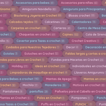
tas
Accesorios para bebes
Accesorios para niñas
57
61
60
 Gnomo
Amigurumi Navideño
Amigurumi para Principiantes
20
80
et
Bisuteria y Joyeria en Crochet
Blusas crochet
Bo
27
89
111
Calcados tejidos
Calcetines
Calentadores
C
15
19
46
16
Carpetas en crochet
Carteras
Centro de Mesa Dec
233
293
41
rochet
Chaquetas en crochet
Cojines
Cola de Siren
1
69
102
illo
Covertor para Tazas a crochet
Crochet Creativo
15
33
1
Cuidados para Nuestros Tejedores
Decor
Decoración en
1
4
Estolas
Estuches en Crochet
Faldas largas y cortas a cr
3
32
undas para Libros en Crochet
Fundas para Macetas en Crochet
3
26
t
Holiday
Ideas en crochet
Indiviaduales en croch
41
211
204
Limpiadoras de maquillaje en crochet
Llaveros Amigurumis
2
4
a para Bebes a crochet
Mantas de Apego
Mantas en croc
190
112
 Crochet
Mochila
Monederos
Motivos en crochet
30
17
35
85
Pantalones
pantuflas
Pañuelos para el Cabello en Croche
9
28
Plantas en Crochet
Polos en Crochet
Pompones
Ponch
5
1
1
osa Tazas a Crochet
Puffs en Crochet
PUNCH
Punti
132
5
1