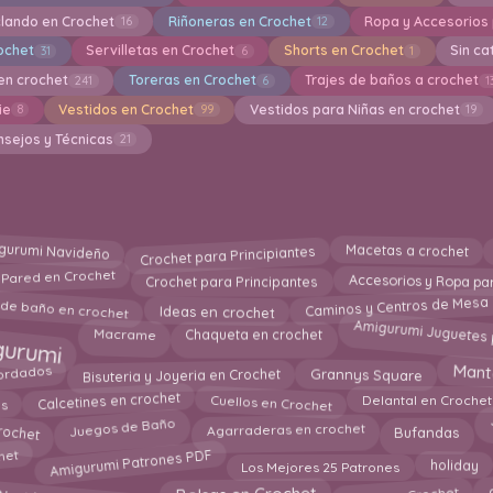
clando en Crochet
Riñoneras en Crochet
Ropa y Accesorios
16
12
rochet
Servilletas en Crochet
Shorts en Crochet
Sin ca
31
6
1
en crochet
Toreras en Crochet
Trajes de baños a crochet
241
6
1
ie
Vestidos en Crochet
Vestidos para Niñas en crochet
8
99
19
nsejos y Técnicas
21
Crochet para Principiantes
Macetas a crochet
gurumi Navideño
 Pared en Crochet
Crochet para Principantes
Accesorios y Ropa pa
Caminos y Centros de Mesa
 de baño en crochet
Ideas en crochet
gurumi
Amigurumi Juguetes
Macrame
Chaqueta en crochet
Mant
Bisuteria y Joyeria en Crochet
Grannys Square
ordados
Cuellos en Crochet
s
Calcetines en crochet
Delantal en Crochet
Juegos de Baño
rochet
Bufandas
Agarraderas en crochet
Amigurumi Patrones PDF
het
Los Mejores 25 Patrones
holiday
 Navideñas en Crochet
Lazos en Crochet