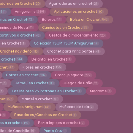
Adornos en Crochet
Agarraderas en crochet
20
21
Amigurumis
Aplicaciones en crochet
541
2493
60
inas en Crochet
Boleros
Bolsa en Crochet
12
14
845
aminos de Mesa
Camisetas en Crochet
41
25
orativos a crochet
Cestas de almacenamiento
48
123
a en Crochet
Colección TSUM TSUM Amigurumi
1
17
Crochet navideño
Crochet para Principantes
113
41
 crochet
Delantal en Crochet
344
1
ochet
Flores en crochet
47
156
Gorros en crochet
Grannys square
282
222
et
Jersey en Crochet
Juegos de Baño
6
118
12
Los Mejores 25 Patrones en Crochet
Macrame
13
4
4
het
Mantel a crochet
878
40
Muñecas Amigurumi
Muñecas de tela
145
2
t
Pasadores/Ganchos en Crochet
8
1
os a crochet
Porta lapices a crochet
135
2
llas de Ganchillo
Punto Cruz
16
1