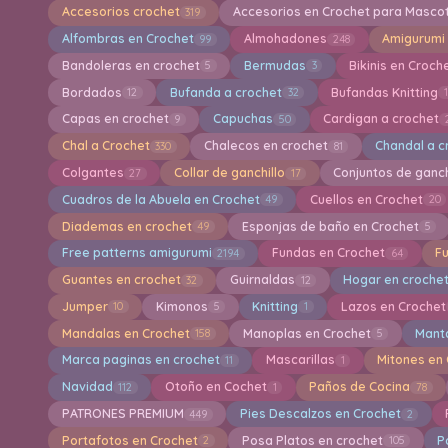
Accesorios crochet
Accesorios en Crochet para Masco
319
Alfombras en Crochet
Almohadones
Amigurumi
99
248
Bandoleras en crochet
Bermudas
Bikinis en Croch
5
3
Bordados
Bufanda a crochet
Bufandas Knitting
12
32
Capas en crochet
Capuchas
Cardigan a crochet
9
50
Chal a Crochet
Chalecos en crochet
Chandal a c
330
81
Colgantes
Collar de ganchillo
Conjuntos de ganch
27
17
Cuadros de la Abuela en Crochet
Cuellos en Crochet
49
20
Diademas en crochet
Esponjas de baño en Crochet
49
5
Free patterns amigurumi
Fundas en Crochet
F
2194
64
Guantes en crochet
Guirnaldas
Hogar en croche
32
12
Jumper
Kimonos
Knitting
Lazos en Crochet
10
5
1
Mandalas en Crochet
Manoplas en Crochet
Mant
158
5
Marca paginas en crochet
Mascarillas
Mitones en
11
1
Navidad
Otoño en Cochet
Paños de Cocina
112
1
78
PATRONES PREMIUM
Pies Descalzos en Crochet
449
2
Portafotos en Crochet
Posa Platos en crochet
P
2
105