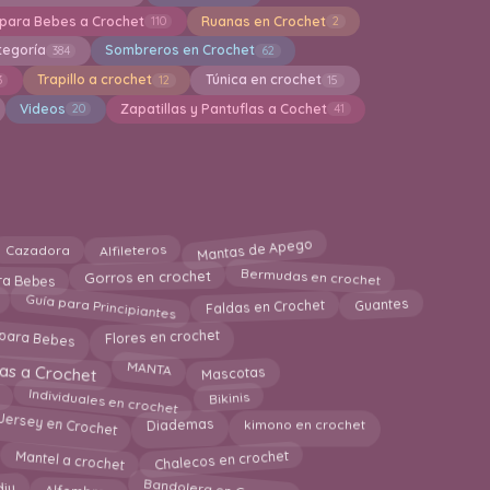
 para Bebes a Crochet
Ruanas en Crochet
110
2
tegoría
Sombreros en Crochet
384
62
Trapillo a crochet
Túnica en crochet
3
12
15
Videos
Zapatillas y Pantuflas a Cochet
20
41
Mantas de Apego
Alfileteros
Cazadora
Bermudas en crochet
Gorros en crochet
ra Bebes
Guía para Principiantes
Faldas en Crochet
Guantes
 para Bebes
Flores en crochet
as a Crochet
Mascotas
MANTA
Individuales en crochet
Bikinis
Jersey en Crochet
Diademas
kimono en crochet
Mantel a crochet
Chalecos en crochet
Alfombras