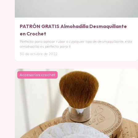
PATRÓN GRATIS Almohadilla Desmaquillante
en Crochet
Perfecta para aplicar rubor o cualquier tipo de desmaquillante, esta
almohadilla es perfecta para ll
30 de octubre de 2022
Accesorios crochet