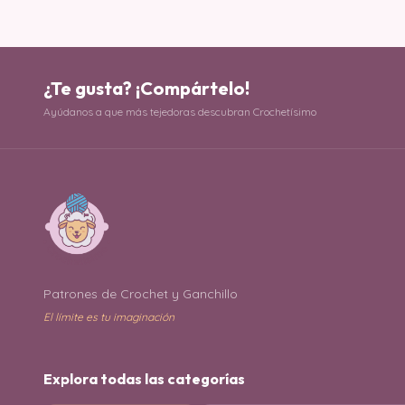
¿Te gusta? ¡Compártelo!
Ayúdanos a que más tejedoras descubran Crochetísimo
Patrones de Crochet y Ganchillo
El límite es tu imaginación
Explora todas las categorías