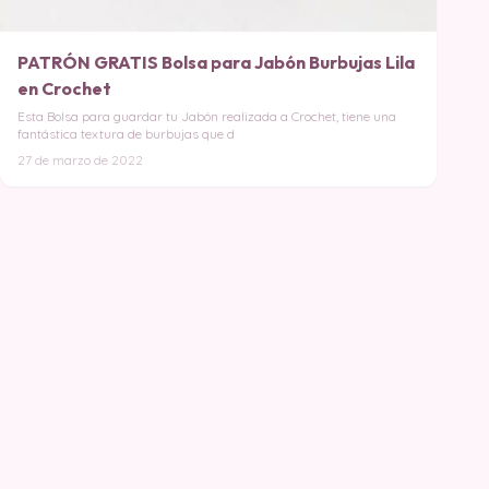
PATRÓN GRATIS Bolsa para Jabón Burbujas Lila
en Crochet
Esta Bolsa para guardar tu Jabón realizada a Crochet, tiene una
fantástica textura de burbujas que d
27 de marzo de 2022