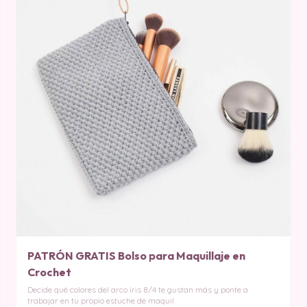
PATRÓN GRATIS Bolso para Maquillaje en
Crochet
Decide qué colores del arco iris 8/4 te gustan más y ponte a
trabajar en tu propio estuche de maquil