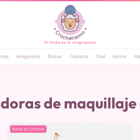
El límite es tu imaginación
atis
Amigurumis
Bolsas
Carpetas
Chal
Gorros
Ma
doras de maquillaje
Bolsa en Crochet