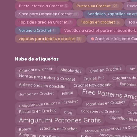
Punto Intarsia a Crochet
Puntos en Crochet
Reci
3
125
Saco para Dormir en Crochet
Sandalias, zapatillas en c
10
Tapiz de Pared en Crochet
Toallas en crochet
Top 
7
6
Verano a Crochet
Vestidos a crochet para muñecas Barb
1
zapatos para bebés a crochet
Crochet Inteligente Co
36
Nube de etiquetas
Chandal a crochet
Chal en Crochet
Ami
Almohadas
Mantas para Bebes a Crochet
Colgantes de
Cojines Puf
Aplicaciones en ganchillo
Esponjas
Crochet Navidadeño
Free Patterns Ami
Jumper en Crochet
Hogar
Mandalas en Crochet
Colgantes de Plantas en Crochet
B
Capa
Corazones a Crochet
Bisutería en Crochet
blog
Capuchas en c
Amigurumi Patrones Gratis
Marcos Decorativos en Croc
Bolero
Estuches en Crochet
Amigurumis e Ideas
Amigurumi para Principiantes
bolso