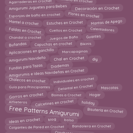
Agarraderas en crochet
kimono en crochet
Amigurumi Juguetes para Bebes
Decoración en Crochet
Flores en crochet
Esponjas de baño en crochet
Estuches en Crochet
Mantel a crochet
Mantas de Apego
Faldas en Crochet
Calentadores
Cuellos en Crochet
Juegos de Baño
Chandal a crochet
Guantes
Bikinis
Bufandas
Capuchas en crochet
Aplicaciones en ganchillo
Marcapaginas
Amigurumi Navideño
Chal en Crochet
diy
Fundas para Tazas
Diademas
Amigurumis e Ideas Navideñas en Crochet
Individuales en crochet
Chalecos en crochet
Delantal en Crochet
Mascotas
Guía para Principiantes
Gorros en crochet
Boinas a Crochet
Hogar
Calcetines en crochet
holiday
Alfileteros
Free Patterns Amigurumi
Bisutería en Crochet
Ideas en crochet
bolso
blog
Colgantes de Pared en Crochet
Bandolera en Crochet