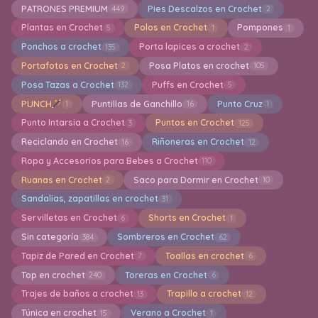
PATRONES PREMIUM
Pies Descalzos en Crochet
449
2
Plantas en Crochet
Polos en Crochet
Pompones
5
1
1
Ponchos a crochet
Porta lapices a crochet
135
2
Portafotos en Crochet
Posa Platos en crochet
2
105
Posa Tazas a Crochet
Puffs en Crochet
132
5
PUNCH
Puntillas de Ganchillo
Punto Cruz
1
16
1
Punto Intarsia a Crochet
Puntos en Crochet
3
125
Reciclando en Crochet
Riñoneras en Crochet
16
12
Ropa y Accesorios para Bebes a Crochet
110
Ruanas en Crochet
Saco para Dormir en Crochet
2
10
Sandalias, zapatillas en crochet
31
Servilletas en Crochet
Shorts en Crochet
6
1
Sin categoría
Sombreros en Crochet
384
62
Tapiz de Pared en Crochet
Toallas en crochet
7
6
Top en crochet
Toreras en Crochet
240
6
Trajes de baños a crochet
Trapillo a crochet
13
12
Túnica en crochet
Verano a Crochet
15
1