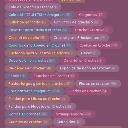
Cola de Sirena en Crochet
1
Colección TSUM TSUM Amigurumi
Colgantes
17
27
Collar de ganchillo
Conjuntos de ganchillo
17
15
Covertor para Tazas a crochet
Crochet Creativo
33
1
Crochet navideño
Crochet para Principantes
113
41
Cuadros de la Abuela en Crochet
Cuellos en Crochet
49
20
Cuidados para Nuestros Tejedores
Decor
1
4
Decoración en crochet
Delantal en Crochet
344
1
Diademas en crochet
Esponjas de baño en Crochet
49
5
Estolas
Estuches en Crochet
3
32
Faldas largas y cortas a crochet
Flores en crochet
47
156
Free patterns amigurumi
Fundas en Crochet
2194
64
Fundas para Libros en Crochet
3
Fundas para Macetas en Crochet
26
Gorros en crochet
Grannys square
282
222
Guantes en crochet
Guirnaldas
32
12