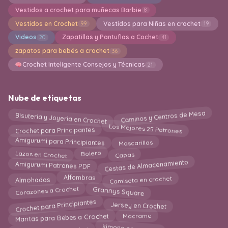
Vestidos a crochet para muñecas Barbie
8
Vestidos en Crochet
Vestidos para Niñas en crochet
99
19
Videos
Zapatillas y Pantuflas a Cochet
20
41
zapatos para bebés a crochet
36
Crochet Inteligente Consejos y Técnicas
21
Nube de etiquetas
Bisuteria y Joyeria en Crochet
Caminos y Centros de Mesa
Los Mejores 25 Patrones
Crochet para Principantes
Amigurumi para Principiantes
Mascarillas
Lazos en Crochet
Capas
Bolero
Cestas de Almacenamiento
Amigurumi Patrones PDF
Camiseta en crochet
Almohadas
Alfombras
Grannys Square
Corazones a Crochet
Crochet para Principiantes
Jersey en Crochet
Mantas para Bebes a Crochet
Macrame