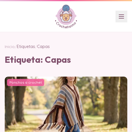
Inicio
/
Etiquetas
/
Capas
Etiqueta:
Capas
Ponchos a crochet