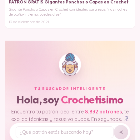
PATRÓN GRATIS Gigantes Ponchos o Capas en Crochet
Gigante Poncho o Capas en Crochet son ideales para esas frías noches
de otoño-invierno, puedes diseñ
13 de diciembre de 2021
TU BUSCADOR INTELIGENTE
Hola, soy
Crochetisimo
Encuentro tu patrón ideal entre
8.832 patrones
, te
explico técnicas y resuelvo dudas. En segundos.
Tu pregunta