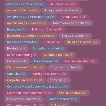
Alfombras en Crochet
Almohadones
99
248
Amigurumi Gnomo
Amigurumi Navideño
20
80
Amigurumi para Principiantes
Amigurumis
541
2493
Aplicaciones en crochet
Bandoleras en crochet
60
5
Bermudas
Bikinis en Crochet
3
27
Bisuteria y Joyeria en Crochet
Blusas crochet
89
111
Boinas en Crochet
Boleros
Bolsa en Crochet
12
14
845
Bordados
Bufanda a crochet
12
32
Bufandas Knitting
Calcados tejidos
15
19
Calcetines
Calentadores
Caminos de Mesa
46
16
41
Camisetas en Crochet
Capas en crochet
25
9
Capuchas
Cardigan a crochet
50
233
Carpetas en crochet
Carteras
293
41
Centro de Mesa Decorativos a crochet
48
Cestas de almacenamiento
Chal a Crochet
123
330
Chalecos en crochet
Chandal a crochet
81
1
Chaquetas en crochet
Cojines
69
102