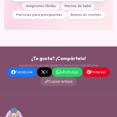
Amigurumis fáciles
Mantas de bebé
Patrones para principiantes
Bolsos en crochet
¿Te gusta? ¡Compártelo!
Ayúdanos a que más tejedoras descubran Crochetísimo
Facebook
X
WhatsApp
Pinterest
Copiar enlace