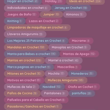
Hogar en crochet
Holiday
Ideas en crochet
41
211
204
Indiviaduales en crochet
Jersey en Crochet
6
118
Juegos de Baño
Jumper
Kimonos
12
10
5
Knitting
Lazos en Crochet
1
2
Limpiadoras de maquillaje en crochet
4
Llaveros Amigurumis
13
Los Mejores 25 Patrones en Crochet
Macrame
4
4
Mandalas en Crochet
Manoplas en Crochet
158
5
Manta para Bebes a crochet
Mantas de Apego
190
112
Mantas en crochet
Mantel a crochet
878
40
Marca paginas en crochet
Mascarillas
11
1
Mitones en Crochet
Mochila
Monederos
30
17
35
Motivos en crochet
Muñecas Amigurumi
85
145
Muñecas de tela
Navidad
Otoño en Cochet
2
112
1
Paños de Cocina
Pantalones
pantuflas
78
9
28
Pañuelos para el Cabello en Crochet
8
Pasadores/Ganchos en Crochet
1