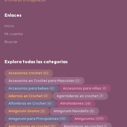
El límite es tu imaginación
Enlaces
Inicio
Mi cuenta
Buscar
Explora todas las categorías
Accesorios crochet
319
Accesorios en Crochet para Mascotas
57
Accesorios para bebes
Accesorios para niñas
62
61
Adornos en Crochet
Agarraderas en crochet
20
21
Alfombras en Crochet
Almohadones
99
248
Amigurumi Gnomo
Amigurumi Navideño
20
80
Amigurumi para Principiantes
Amigurumis
542
2494
Aplicaciones en crochet
Bandoleras en crochet
60
5