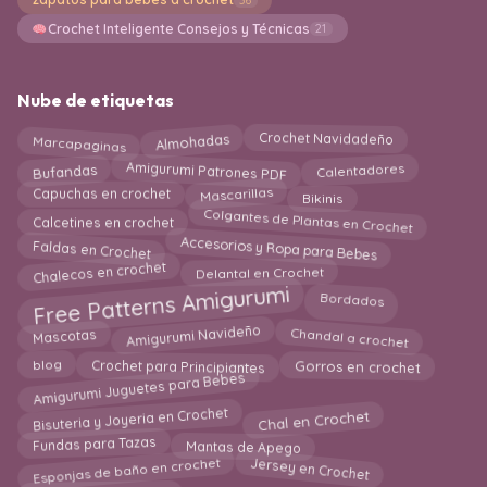
Crochet Inteligente Consejos y Técnicas
21
Nube de etiquetas
Marcapaginas
Almohadas
Crochet Navidadeño
Amigurumi Patrones PDF
Bufandas
Calentadores
Mascarillas
Bikinis
Capuchas en crochet
Colgantes de Plantas en Crochet
Calcetines en crochet
Accesorios y Ropa para Bebes
Faldas en Crochet
Chalecos en crochet
Delantal en Crochet
Free Patterns Amigurumi
Bordados
Chandal a crochet
Mascotas
Amigurumi Navideño
Gorros en crochet
Crochet para Principiantes
blog
Amigurumi Juguetes para Bebes
Chal en Crochet
Bisuteria y Joyeria en Crochet
Mantas de Apego
Fundas para Tazas
Esponjas de baño en crochet
Jersey en Crochet