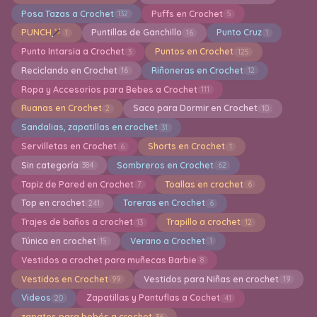
Posa Tazas a Crochet
Puffs en Crochet
132
5
PUNCH
Puntillas de Ganchillo
Punto Cruz
1
16
1
Punto Intarsia a Crochet
Puntos en Crochet
3
125
Reciclando en Crochet
Riñoneras en Crochet
16
12
Ropa y Accesorios para Bebes a Crochet
111
Ruanas en Crochet
Saco para Dormir en Crochet
2
10
Sandalias, zapatillas en crochet
31
Servilletas en Crochet
Shorts en Crochet
6
1
Sin categoría
Sombreros en Crochet
384
62
Tapiz de Pared en Crochet
Toallas en crochet
7
6
Top en crochet
Toreras en Crochet
241
6
Trajes de baños a crochet
Trapillo a crochet
13
12
Túnica en crochet
Verano a Crochet
15
1
Vestidos a crochet para muñecas Barbie
8
Vestidos en Crochet
Vestidos para Niñas en crochet
99
19
Videos
Zapatillas y Pantuflas a Cochet
20
41
zapatos para bebés a crochet
36