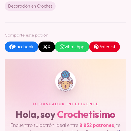
Decoración en Crochet
Comparte este patrón
Facebook
X
WhatsApp
Pinterest
TU BUSCADOR INTELIGENTE
Hola, soy
Crochetisimo
Encuentro tu patrón ideal entre
8.832 patrones
, te