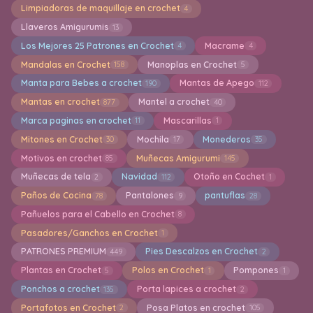
Limpiadoras de maquillaje en crochet
4
Llaveros Amigurumis
13
Los Mejores 25 Patrones en Crochet
Macrame
4
4
Mandalas en Crochet
Manoplas en Crochet
158
5
Manta para Bebes a crochet
Mantas de Apego
190
112
Mantas en crochet
Mantel a crochet
877
40
Marca paginas en crochet
Mascarillas
11
1
Mitones en Crochet
Mochila
Monederos
30
17
35
Motivos en crochet
Muñecas Amigurumi
85
145
Muñecas de tela
Navidad
Otoño en Cochet
2
112
1
Paños de Cocina
Pantalones
pantuflas
78
9
28
Pañuelos para el Cabello en Crochet
8
Pasadores/Ganchos en Crochet
1
PATRONES PREMIUM
Pies Descalzos en Crochet
449
2
Plantas en Crochet
Polos en Crochet
Pompones
5
1
1
Ponchos a crochet
Porta lapices a crochet
135
2
Portafotos en Crochet
Posa Platos en crochet
2
105