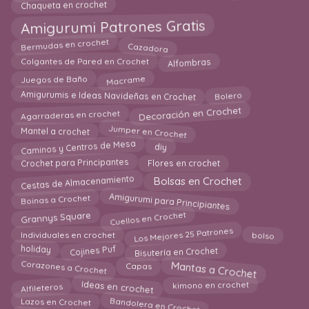
Chaqueta en crochet
Amigurumi Patrones Gratis
Bermudas en crochet
Cazadora
Colgantes de Pared en Crochet
Alfombras
Macrame
Juegos de Baño
Amigurumis e Ideas Navideñas en Crochet
Bolero
Decoración en Crochet
Agarraderas en crochet
Jumper en Crochet
Mantel a crochet
Caminos y Centros de Mesa
diy
Crochet para Principantes
Flores en crochet
Cestas de Almacenamiento
Bolsas en Crochet
Amigurumi para Principiantes
Boinas a Crochet
Cuellos en Crochet
Grannys Square
Los Mejores 25 Patrones
bolso
Individuales en crochet
Bisutería en Crochet
Cojines Puf
holiday
Mantas a Crochet
Corazones a Crochet
Capas
Ideas en crochet
Alfileteros
kimono en crochet
Bandolera en Crochet
Lazos en Crochet