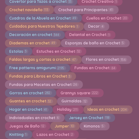
Covertor para Tazas a crochet
Crochet Creativo
33
1
Crochet navideño
Crochet para Principantes
113
41
Cuadros de la Abuela en Crochet
Cuellos en Crochet
49
20
Cuidados para Nuestros Tejedores
Decor
1
4
Decoración en crochet
Delantal en Crochet
344
1
Diademas en crochet
Esponjas de baño en Crochet
49
5
Estolas
Estuches en Crochet
3
32
Faldas largas y cortas a crochet
Flores en crochet
47
156
Free patterns amigurumi
Fundas en Crochet
2195
64
Fundas para Libros en Crochet
3
Fundas para Macetas en Crochet
26
Gorros en crochet
Grannys square
282
222
Guantes en crochet
Guirnaldas
32
12
Hogar en crochet
Holiday
Ideas en crochet
41
211
204
Indiviaduales en crochet
Jersey en Crochet
6
118
Juegos de Baño
Jumper
Kimonos
12
10
5
Knitting
Lazos en Crochet
1
2