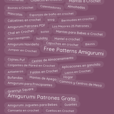
Alfombras
Mantas a Crochet
Chalecos en crochet
Almohadas
Boinas a Crochet
Calentadores
Mascotas
Esponjas de baño en crochet
Bermudas en crochet
Calcetines en crochet
blog
Amigurumi Patrones PDF
Los Mejores 25 Patrones
Mantas para Bebes a Crochet
Chal en Crochet
bolso
Marcapaginas
Mantel a crochet
holiday
Capuchas en crochet
Bikinis
Amigurumi Navideño
Free Patterns Amigurumi
Jumper en Crochet
Cestas de Almacenamiento
Cojines Puf
Aplicaciones en ganchillo
Colgantes de Pared en Crochet
Faldas en Crochet
Lazos en Crochet
Alfileteros
Mantas de Apego
Bufandas
Hogar
Caminos y Centros de Mesa
Amigurumi para Principiantes
Grannys Square
Amigurumi Patrones Gratis
Amigurumi Juguetes para Bebes
Guantes
Cuellos en Crochet
Camiseta en crochet