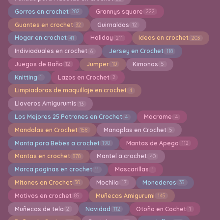
Gorros en crochet
Grannys square
282
222
Guantes en crochet
Guirnaldas
32
12
Hogar en crochet
Holiday
Ideas en crochet
41
211
203
Indiviaduales en crochet
Jersey en Crochet
6
118
Juegos de Baño
Jumper
Kimonos
12
10
5
Knitting
Lazos en Crochet
1
2
Limpiadoras de maquillaje en crochet
4
Llaveros Amigurumis
13
Los Mejores 25 Patrones en Crochet
Macrame
4
4
Mandalas en Crochet
Manoplas en Crochet
158
5
Manta para Bebes a crochet
Mantas de Apego
190
112
Mantas en crochet
Mantel a crochet
878
40
Marca paginas en crochet
Mascarillas
11
1
Mitones en Crochet
Mochila
Monederos
30
17
35
Motivos en crochet
Muñecas Amigurumi
85
145
Muñecas de tela
Navidad
Otoño en Cochet
2
112
1