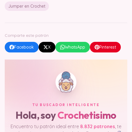
Jumper en Crochet
Comparte este patrón
Facebook
X
WhatsApp
Pinterest
TU BUSCADOR INTELIGENTE
Hola, soy
Crochetisimo
Encuentro tu patrón ideal entre
8.832 patrones
, te