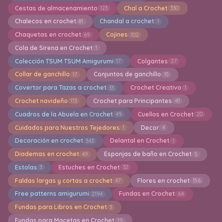
Cestas de almacenamiento
Chal a Crochet
123
330
Chalecos en crochet
Chandal a crochet
81
1
Chaquetas en crochet
Cojines
69
102
Cola de Sirena en Crochet
1
Colección TSUM TSUM Amigurumi
Colgantes
17
27
Collar de ganchillo
Conjuntos de ganchillo
17
15
Covertor para Tazas a crochet
Crochet Creativo
33
1
Crochet navideño
Crochet para Principantes
113
41
Cuadros de la Abuela en Crochet
Cuellos en Crochet
49
20
Cuidados para Nuestros Tejedores
Decor
1
4
Decoración en crochet
Delantal en Crochet
343
1
Diademas en crochet
Esponjas de baño en Crochet
49
5
Estolas
Estuches en Crochet
3
32
Faldas largas y cortas a crochet
Flores en crochet
47
156
Free patterns amigurumi
Fundas en Crochet
2194
64
Fundas para Libros en Crochet
3
Fundas para Macetas en Crochet
25