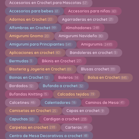
Accesorios en Crochet para Mascotas
57
Accesorios para bebes
Accesorios para niñas
61
60
Adornos en Crochet
Agarraderas en crochet
20
21
Alfombras en Crochet
Almohadones
99
248
Amigurumi Gnomo
Amigurumi Navideño
20
80
Amigurumi para Principiantes
Amigurumis
541
2493
Aplicaciones en crochet
Bandoleras en crochet
60
5
Bermudas
Bikinis en Crochet
3
27
Bisuteria y Joyeria en Crochet
Blusas crochet
89
111
Boinas en Crochet
Boleros
Bolsa en Crochet
12
14
845
Bordados
Bufanda a crochet
12
32
Bufandas Knitting
Calcados tejidos
15
19
Calcetines
Calentadores
Caminos de Mesa
46
16
41
Camisetas en Crochet
Capas en crochet
25
9
Capuchas
Cardigan a crochet
50
233
Carpetas en crochet
Carteras
293
41
Centro de Mesa Decorativos a crochet
48