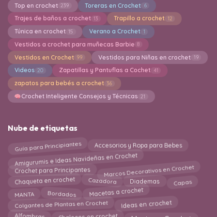
Top en crochet
Toreras en Crochet
239
6
Trajes de baños a crochet
Trapillo a crochet
13
12
Túnica en crochet
Verano a Crochet
15
1
Vestidos a crochet para muñecas Barbie
8
Vestidos en Crochet
Vestidos para Niñas en crochet
99
19
Videos
Zapatillas y Pantuflas a Cochet
20
41
zapatos para bebés a crochet
36
Crochet Inteligente Consejos y Técnicas
21
Nube de etiquetas
Guía para Principiantes
Accesorios y Ropa para Bebes
Amigurumis e Ideas Navideñas en Crochet
Marcos Decorativos en Crochet
Crochet para Principantes
Diademas
Chaqueta en crochet
Cazadora
Capas
Macetas a crochet
MANTA
Bordados
Ideas en crochet
Colgantes de Plantas en Crochet