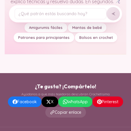
explico técnicas y resuelvo dudas. En segundos.
Tu pregunta
Amigurumis fáciles
Mantas de bebé
Patrones para principiantes
Bolsos en crochet
¿Te gusta? ¡Compártelo!
Ayúdanos a que más tejedoras descubran Crochetísimo
Facebook
X
WhatsApp
Pinterest
Copiar enlace