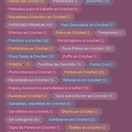
Paños de Cocina
Pantalones
pantuflas
78
9
28
Pañuelos para el Cabello en Crochet
8
Pasadores/Ganchos en Crochet
1
PATRONES PREMIUM
Pies Descalzos en Crochet
449
2
Plantas en Crochet
Polos en Crochet
Pompones
5
1
1
Ponchos a crochet
Porta lapices a crochet
135
2
Portafotos en Crochet
Posa Platos en crochet
2
105
Posa Tazas a Crochet
Puffs en Crochet
132
5
PUNCH
Puntillas de Ganchillo
Punto Cruz
1
16
1
Punto Intarsia a Crochet
Puntos en Crochet
3
125
Reciclando en Crochet
Riñoneras en Crochet
16
12
Ropa y Accesorios para Bebes a Crochet
110
Ruanas en Crochet
Saco para Dormir en Crochet
2
10
Sandalias, zapatillas en crochet
31
Servilletas en Crochet
Shorts en Crochet
6
1
Sin categoría
Sombreros en Crochet
384
62
Tapiz de Pared en Crochet
Toallas en crochet
7
6