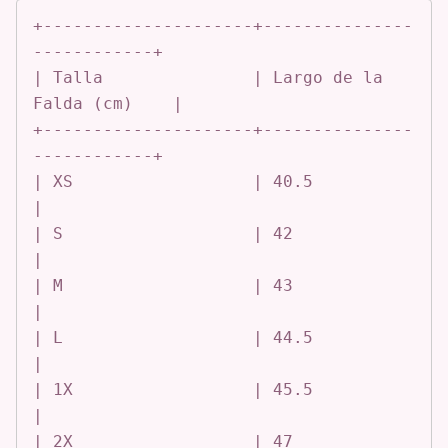
+---------------------+---------------
------------+

| Talla               | Largo de la 
Falda (cm)    |

+---------------------+---------------
------------+

| XS                  | 40.5                      
|

| S                   | 42                        
|

| M                   | 43                        
|

| L                   | 44.5                      
|

| 1X                  | 45.5                      
|

| 2X                  | 47                        