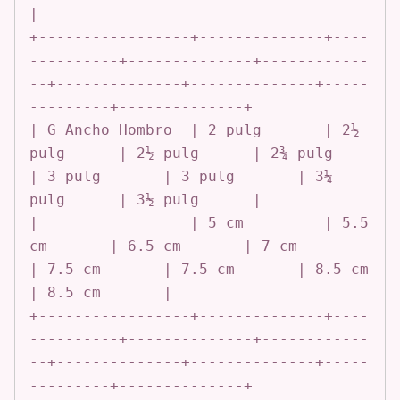
|

+-----------------+--------------+----
----------+--------------+------------
--+--------------+--------------+-----
---------+--------------+

| G Ancho Hombro  | 2 pulg       | 2½ 
pulg      | 2½ pulg      | 2¾ pulg      
| 3 pulg       | 3 pulg       | 3¼ 
pulg      | 3½ pulg      |

|                 | 5 cm         | 5.5 
cm       | 6.5 cm       | 7 cm         
| 7.5 cm       | 7.5 cm       | 8.5 cm       
| 8.5 cm       |

+-----------------+--------------+----
----------+--------------+------------
--+--------------+--------------+-----
---------+--------------+
