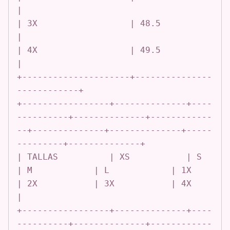
|

| 3X                  | 48.5                      
|

| 4X                  | 49.5                      
|

+---------------------+---------------
------------+

+-----------------+--------------+----
----------+--------------+------------
--+--------------+--------------+-----
---------+--------------+

| TALLAS          | XS           | S            
| M            | L            | 1X           
| 2X           | 3X           | 4X           
|

+-----------------+--------------+----
----------+--------------+------------