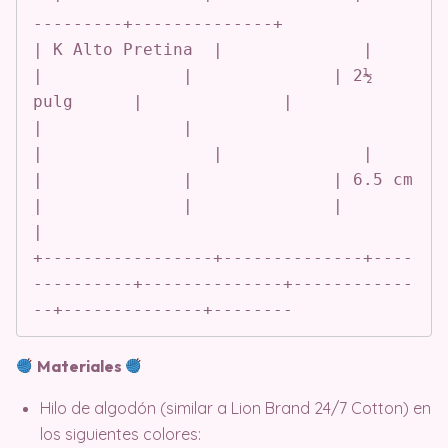
---------+--------------+

| K Alto Pretina  |              |              
|              |              | 2½ 
pulg      |              |              
|              |

|                 |              |              
|              |              | 6.5 cm       
|              |              |              
|

+-----------------+--------------+----
----------+--------------+------------
--+--------------+--------
Materiales
Hilo de algodón (similar a Lion Brand 24/7 Cotton) en
los siguientes colores: