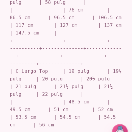
pulg      | 58 pulg      |

|                 | 76 cm        | 
86.5 cm      | 96.5 cm      | 106.5 cm     
| 117 cm       | 127 cm       | 137 cm       
| 147.5 cm     |

+-----------------+--------------+----
----------+--------------+------------
--+--------------+--------------+-----
---------+--------------+

| C Largo Top     | 19 pulg      | 19½ 
pulg     | 20 pulg      | 20½ pulg     
| 21 pulg      | 21½ pulg     | 21½ 
pulg     | 22 pulg      |

|                 | 48.5 cm      | 
49.5 cm      | 51 cm        | 52 cm        
| 53.5 cm      | 54.5 cm      | 54.5 
cm      | 56 cm        |
