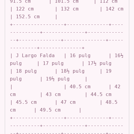
91.5 cm      | 101.5 cm     | 112 cm       
| 122 cm       | 132 cm       | 142 cm       
| 152.5 cm     |

+-----------------+--------------+----
----------+--------------+------------
--+--------------+--------------+-----
---------+--------------+

| J Largo Falda   | 16 pulg      | 16½ 
pulg     | 17 pulg      | 17½ pulg     
| 18 pulg      | 18½ pulg     | 19 
pulg      | 19½ pulg     |

|                 | 40.5 cm      | 42 
cm        | 43 cm        | 44.5 cm      
| 45.5 cm      | 47 cm        | 48.5 
cm      | 49.5 cm      |

+-----------------+--------------+----
----------+--------------+------------
--+--------------+--------------+-----