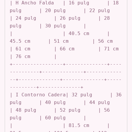
| H Ancho Falda   | 16 pulg      | 18 
pulg      | 20 pulg      | 22 pulg      
| 24 pulg      | 26 pulg      | 28 
pulg      | 30 pulg      |

|                 | 40.5 cm      | 
45.5 cm      | 51 cm        | 56 cm        
| 61 cm        | 66 cm        | 71 cm        
| 76 cm        |

+-----------------+--------------+----
----------+--------------+------------
--+--------------+--------------+-----
---------+--------------+

| I Contorno Cadera| 32 pulg      | 36 
pulg      | 40 pulg      | 44 pulg      
| 48 pulg      | 52 pulg      | 56 
pulg      | 60 pulg      |

|                 | 81.5 cm      | 