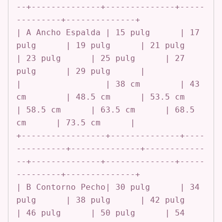
--+--------------+--------------+-----
---------+--------------+

| A Ancho Espalda | 15 pulg      | 17 
pulg      | 19 pulg      | 21 pulg      
| 23 pulg      | 25 pulg      | 27 
pulg      | 29 pulg      |

|                 | 38 cm        | 43 
cm        | 48.5 cm      | 53.5 cm      
| 58.5 cm      | 63.5 cm      | 68.5 
cm      | 73.5 cm      |

+-----------------+--------------+----
----------+--------------+------------
--+--------------+--------------+-----
---------+--------------+

| B Contorno Pecho| 30 pulg      | 34 
pulg      | 38 pulg      | 42 pulg      
| 46 pulg      | 50 pulg      | 54 