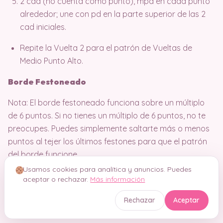
2 cad (no cuenta como punto), mpa en cada punto
alrededor; une con pd en la parte superior de las 2
cad iniciales.
Repite la Vuelta 2 para el patrón de Vueltas de
Medio Punto Alto.
Borde Festoneado
Nota: El borde festoneado funciona sobre un múltiplo
de 6 puntos. Si no tienes un múltiplo de 6 puntos, no te
preocupes. Puedes simplemente saltarte más o menos
puntos al tejer los últimos festones para que el patrón
del borde funcione.
Usamos cookies para analítica y anuncios. Puedes
Sáltate los siguientes 2 puntos, 6 pa en el siguiente
aceptar o rechazar.
Más información
punto, sáltate los siguientes 2 puntos, pd en el
Rechazar
Aceptar
siguiente punto, sáltate los siguientes 2 puntos, 6 pa
en el siguiente punto, sáltate los siguientes 2 puntos;