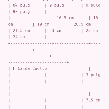
| 8½ pulg      | 9 pulg       | 9 pulg       
| 9½ pulg      |

|                 | 16.5 cm      | 18 
cm        | 19 cm        | 20.5 cm      
| 21.5 cm      | 23 cm        | 23 cm        
| 24 cm        |

+-----------------+--------------+----
----------+--------------+------------
--+--------------+--------------+-----
---------+--------------+

| F Caída Cuello  |              |              
|              |              | 3 pulg       
|              |              |              
|

|                 |              |              
|              |              | 7.5 cm       
|              |              |              