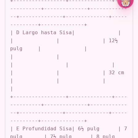
+-----------------+--------------+----
----------+--------------+------------
--+--------------+--------------+-----
---------+--------------+

| D Largo hasta Sisa|              |              
|              |              | 12½ 
pulg     |              |              
|              |

|                 |              |              
|              |              | 32 cm        
|              |              |              
|

+-----------------+--------------+----
----------+--------------+------------
--+--------------+--------------+-----
---------+--------------+

| E Profundidad Sisa| 6½ pulg      | 7 
pulg       | 7½ pulg      | 8 pulg       