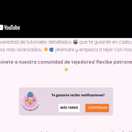
 variedad de tutoriales detallados
que te guiarán en cada 
tos más avanzados.
¡Anímate y empieza a tejer con nos
y únete a nuestra comunidad de tejedores! Recibe patrone