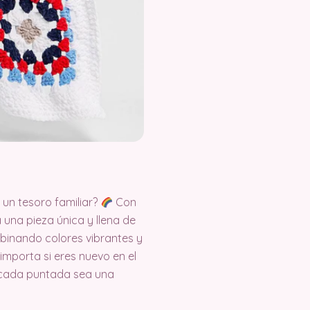
 un tesoro familiar?
Con
 una pieza única y llena de
mbinando colores vibrantes y
importa si eres nuevo en el
 cada puntada sea una