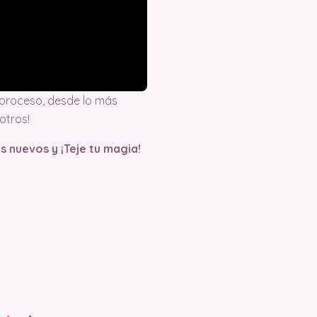
proceso, desde lo más
otros!
s nuevos y ¡Teje tu magia!