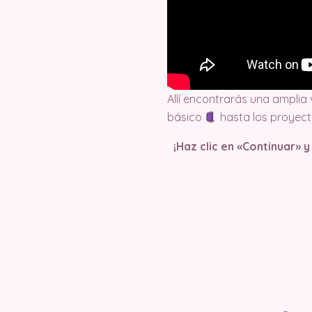
Allí encontrarás una amplia
básico
hasta los proyec
¡Haz clic en «Continuar» 