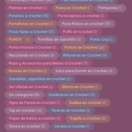
Plantas en Crochet
Polos en Crochet
Pompones
5
1
1
Ponchos a crochet
Porta lapices a crochet
135
2
Portafotos en Crochet
Posa Platos en crochet
2
105
Posa Tazas a Crochet
Puffs en Crochet
132
5
PUNCH
Puntillas de Ganchillo
Punto Cruz
1
16
1
Punto Intarsia a Crochet
Puntos en Crochet
3
125
Reciclando en Crochet
Riñoneras en Crochet
16
12
Ropa y Accesorios para Bebes a Crochet
111
Ruanas en Crochet
Saco para Dormir en Crochet
2
10
Sandalias, zapatillas en crochet
31
Servilletas en Crochet
Shorts en Crochet
6
1
Sin categoría
Sombreros en Crochet
384
62
Tapiz de Pared en Crochet
Toallas en crochet
7
6
Top en crochet
Toreras en Crochet
241
6
Trajes de baños a crochet
Trapillo a crochet
13
12
Túnica en crochet
Verano a Crochet
15
1