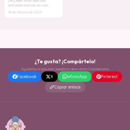
[:es]Tejer no es solo una
actividad manual, es una
experiencia terapéutica que te
18 de febrero de 2025
permite relajarte,
¿Te gusta? ¡Compártelo!
Ayúdanos a que más tejedoras descubran Crochetísimo
Facebook
X
WhatsApp
Pinterest
Copiar enlace