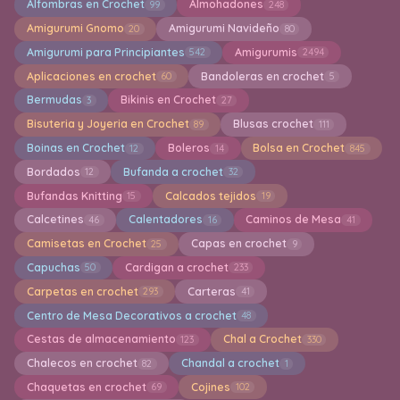
Alfombras en Crochet
Almohadones
99
248
Amigurumi Gnomo
Amigurumi Navideño
20
80
Amigurumi para Principiantes
Amigurumis
542
2494
Aplicaciones en crochet
Bandoleras en crochet
60
5
Bermudas
Bikinis en Crochet
3
27
Bisuteria y Joyeria en Crochet
Blusas crochet
89
111
Boinas en Crochet
Boleros
Bolsa en Crochet
12
14
845
Bordados
Bufanda a crochet
12
32
Bufandas Knitting
Calcados tejidos
15
19
Calcetines
Calentadores
Caminos de Mesa
46
16
41
Camisetas en Crochet
Capas en crochet
25
9
Capuchas
Cardigan a crochet
50
233
Carpetas en crochet
Carteras
293
41
Centro de Mesa Decorativos a crochet
48
Cestas de almacenamiento
Chal a Crochet
123
330
Chalecos en crochet
Chandal a crochet
82
1
Chaquetas en crochet
Cojines
69
102