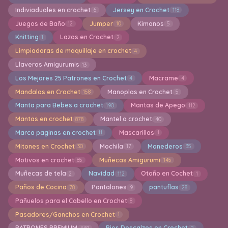
Indiviaduales en crochet
Jersey en Crochet
6
118
Juegos de Baño
Jumper
Kimonos
12
10
5
Knitting
Lazos en Crochet
1
2
Limpiadoras de maquillaje en crochet
4
Llaveros Amigurumis
13
Los Mejores 25 Patrones en Crochet
Macrame
4
4
Mandalas en Crochet
Manoplas en Crochet
158
5
Manta para Bebes a crochet
Mantas de Apego
190
112
Mantas en crochet
Mantel a crochet
878
40
Marca paginas en crochet
Mascarillas
11
1
Mitones en Crochet
Mochila
Monederos
30
17
35
Motivos en crochet
Muñecas Amigurumi
85
145
Muñecas de tela
Navidad
Otoño en Cochet
2
112
1
Paños de Cocina
Pantalones
pantuflas
78
9
28
Pañuelos para el Cabello en Crochet
8
Pasadores/Ganchos en Crochet
1
PATRONES PREMIUM
Pies Descalzos en Crochet
449
2