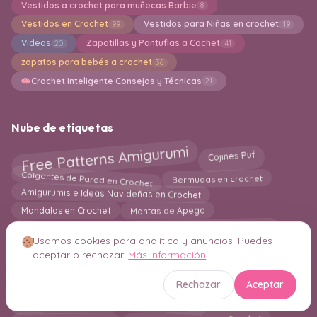
Vestidos a crochet para muñecas Barbie
8
Vestidos en Crochet
Vestidos para Niñas en crochet
99
19
Videos
Zapatillas y Pantuflas a Cochet
20
41
zapatos para bebés a crochet
36
Crochet Inteligente Consejos y Técnicas
21
Nube de etiquetas
Free Patterns Amigurumi
Cojines Puf
Colgantes de Pared en Crochet
Bermudas en crochet
Amigurumis e Ideas Navideñas en Crochet
Mandalas en Crochet
Mantas de Apego
Individuales en crochet
Marcos Decorativos en Crochet
Usamos cookies para analítica y anuncios. Puedes
Caminos y Centros de Mesa
Flores en crochet
Bolero
aceptar o rechazar.
Más información
Calcetines en crochet
Marcapaginas
Almohadas
Amigurumi Patrones Gratis
Hogar
Rechazar
Aceptar
Mantel a crochet
Camiseta en crochet