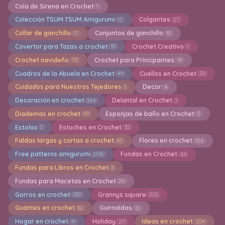
Cola de Sirena en Crochet
1
Colección TSUM TSUM Amigurumi
Colgantes
17
27
Collar de ganchillo
Conjuntos de ganchillo
17
15
Covertor para Tazas a crochet
Crochet Creativo
33
1
Crochet navideño
Crochet para Principantes
113
41
Cuadros de la Abuela en Crochet
Cuellos en Crochet
49
20
Cuidados para Nuestros Tejedores
Decor
1
4
Decoración en crochet
Delantal en Crochet
344
1
Diademas en crochet
Esponjas de baño en Crochet
49
5
Estolas
Estuches en Crochet
3
32
Faldas largas y cortas a crochet
Flores en crochet
47
156
Free patterns amigurumi
Fundas en Crochet
2195
64
Fundas para Libros en Crochet
3
Fundas para Macetas en Crochet
26
Gorros en crochet
Grannys square
282
222
Guantes en crochet
Guirnaldas
32
12
Hogar en crochet
Holiday
Ideas en crochet
41
211
204