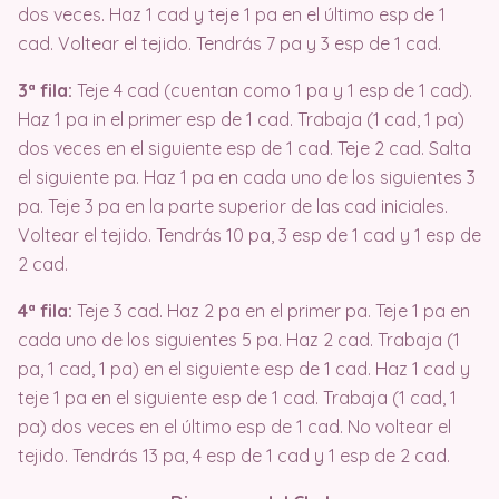
dos veces
. Haz 1 cad y teje 1 pa en el último esp de 1
cad
. Voltear el tejido
. Tendrás 7 pa y 3 esp de 1 cad
.
3ª fila:
Teje 4 cad (cuentan como 1 pa y 1 esp de 1 cad)
.
Haz 1 pa in el primer esp de 1 cad
. Trabaja (1 cad, 1 pa)
dos veces en el siguiente esp de 1 cad
. Teje 2 cad
. Salta
el siguiente pa
. Haz 1 pa en cada uno de los siguientes 3
pa
. Teje 3 pa en la parte superior de las cad iniciales
.
Voltear el tejido
. Tendrás 10 pa, 3 esp de 1 cad y 1 esp de
2 cad
.
4ª fila:
Teje 3 cad
. Haz 2 pa en el primer pa
. Teje 1 pa en
cada uno de los siguientes 5 pa
. Haz 2 cad
. Trabaja (1
pa, 1 cad, 1 pa) en el siguiente esp de 1 cad
. Haz 1 cad y
teje 1 pa en el siguiente esp de 1 cad
. Trabaja (1 cad, 1
pa) dos veces en el último esp de 1 cad
. No voltear el
tejido
. Tendrás 13 pa, 4 esp de 1 cad y 1 esp de 2 cad
.