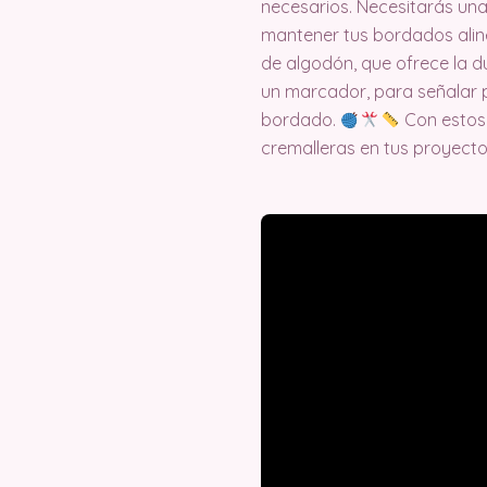
necesarios. Necesitarás una
mantener tus bordados aline
de algodón, que ofrece la dur
un marcador, para señalar p
bordado.
Con estos 
cremalleras en tus proyecto