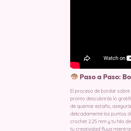
Paso a Paso: Bo
El proceso de bordar sobre 
pronto descubrirás lo gratif
de quemar estaño, aseguránd
delicadamente los puntos do
crochet 2.25 mm y tu hilo d
tu creatividad fluya mientr