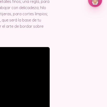
alles finos; una regla, para
bajar con delicadeza; hilo
tijeras, para cortes limpios;
 que será la base de tu
 el arte de bordar sobre