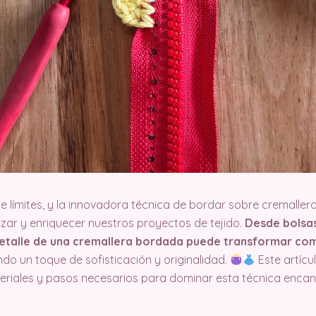
ce límites, y la innovadora técnica de bordar sobre cremalle
izar y enriquecer nuestros proyectos de tejido.
Desde bolsa
 detalle de una cremallera bordada puede transformar c
ndo un toque de sofisticación y originalidad.
Este artícu
teriales y pasos necesarios para dominar esta técnica enca