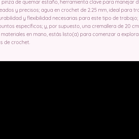
 pinza de quemar estaño, herramienta clave para manejar det
ados y precisos; agua en crochet de 2.25 mm, ideal para tra
abilidad y flexibilidad necesarias para este tipo de trabajo; 
untos específicos; y, por supuesto, una cremallera de 20 cm,
materiales en mano, estás listo(a) para comenzar a explorar
s de crochet.