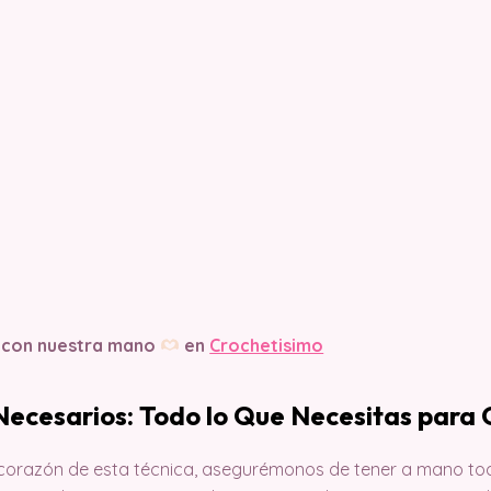
 con nuestra mano
en
Crochetisimo
Necesarios: Todo lo Que Necesitas par
l corazón de esta técnica, asegurémonos de tener a mano tod