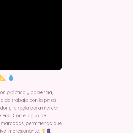
on práctica y paciencia,
ea de trabajo con la pinza
dor y la regla para marcar
iseño. Con el agua de
os marcados, permitiendo que
tivo impresionante.