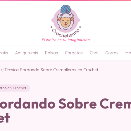
El límite es tu imaginación
atis
Amigurumis
Bolsas
Carpetas
Chal
Gorros
Ma
es
/
Técnica Bordando Sobre Cremalleras en Crochet
ntos en Crochet
Bordando Sobre Crem
et