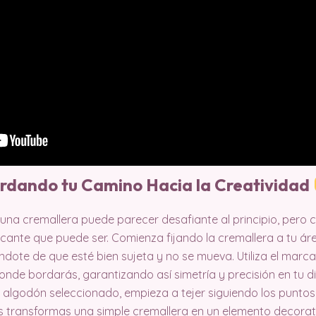
rdando tu Camino Hacia la Creatividad
una cremallera puede parecer desafiante al principio, pero c
icante que puede ser. Comienza fijando la cremallera a tu ár
ote de que esté bien sujeta y no se mueva. Utiliza el marca
nde bordarás, garantizando así simetría y precisión en tu d
e algodón seleccionado, empieza a tejer siguiendo los punt
as transformas una simple cremallera en un elemento decora