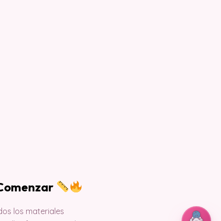
a Comenzar
os los materiales