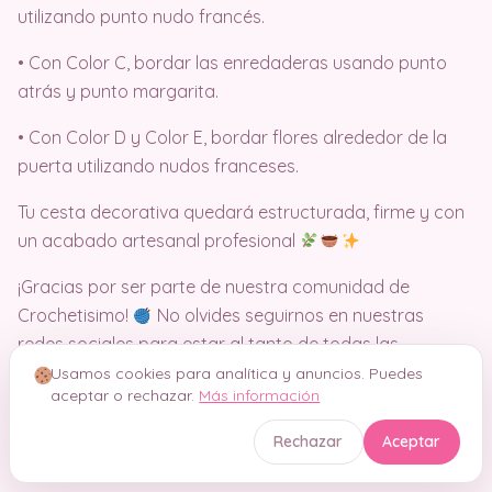
utilizando punto nudo francés.
• Con Color C, bordar las enredaderas usando punto
atrás y punto margarita.
• Con Color D y Color E, bordar flores alrededor de la
puerta utilizando nudos franceses.
Tu cesta decorativa quedará estructurada, firme y con
un acabado artesanal profesional
¡Gracias por ser parte de nuestra comunidad de
Crochetisimo!
No olvides seguirnos en nuestras
redes sociales para estar al tanto de todas las
novedades y descubrir más patrones gratis
. Sigue
Usamos cookies para analítica y anuncios. Puedes
aceptar o rechazar.
Más información
tejiendo con pasión y creatividad, y recuerda que
siempre estamos aquí para inspirarte y apoyarte en
Rechazar
Aceptar
cada proyecto.