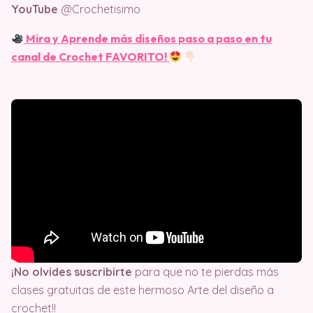
YouTube
@Crochetisimo
Mira y Aprende más diseños paso a paso en tu
canal de Crochet FAVORITO!
¡No olvides suscribirte
para que no te pierdas más
clases gratuitas de este hermoso Arte del diseño a
crochet!!