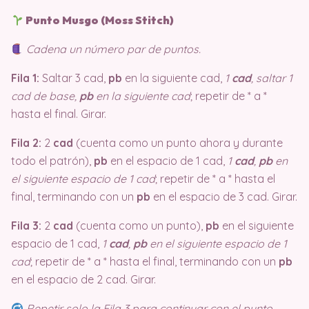
Punto Musgo (Moss Stitch)
Cadena un número par de puntos.
Fila 1:
Saltar 3 cad,
pb
en la siguiente cad,
1
cad
, saltar 1
cad de base,
pb
en la siguiente cad
; repetir de * a *
hasta el final. Girar.
Fila 2:
2
cad
(cuenta como un punto ahora y durante
todo el patrón),
pb
en el espacio de 1 cad,
1
cad
,
pb
en
el siguiente espacio de 1 cad
; repetir de * a * hasta el
final, terminando con un
pb
en el espacio de 3 cad. Girar.
Fila 3:
2
cad
(cuenta como un punto),
pb
en el siguiente
espacio de 1 cad,
1
cad
,
pb
en el siguiente espacio de 1
cad
; repetir de * a * hasta el final, terminando con un
pb
en el espacio de 2 cad. Girar.
Repetir solo la Fila 3 para continuar con el punto