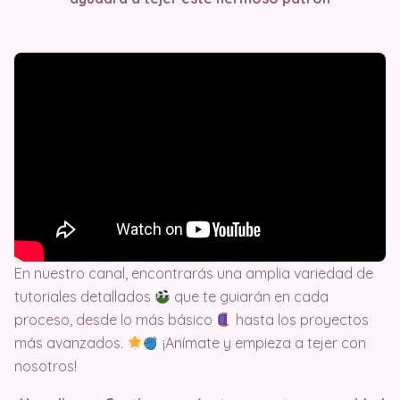
En nuestro canal, encontrarás una amplia variedad de
tutoriales detallados
que te guiarán en cada
proceso, desde lo más básico
hasta los proyectos
más avanzados.
¡Anímate y empieza a tejer con
nosotros!