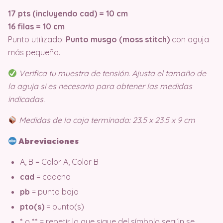
17 pts (incluyendo cad) = 10 cm
16 filas = 10 cm
Punto utilizado:
Punto musgo (moss stitch)
con aguja
más pequeña.
Verifica tu muestra de tensión. Ajusta el tamaño de
la aguja si es necesario para obtener las medidas
indicadas.
Medidas de la caja terminada: 23.5 x 23.5 x 9 cm
Abreviaciones
A, B = Color A, Color B
cad
= cadena
pb
= punto bajo
pto(s)
= punto(s)
*
o
**
= repetir lo que sigue del símbolo según se