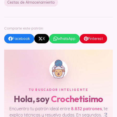
Cestas de Almacenamiento
Comparte este patrón
Facebook
X
WhatsApp
Pinterest
TU BUSCADOR INTELIGENTE
Hola, soy
Crochetisimo
Encuentro tu patrón ideal entre
8.832 patrones
, te
explico técnicas y resuelvo dudas. En segundos.