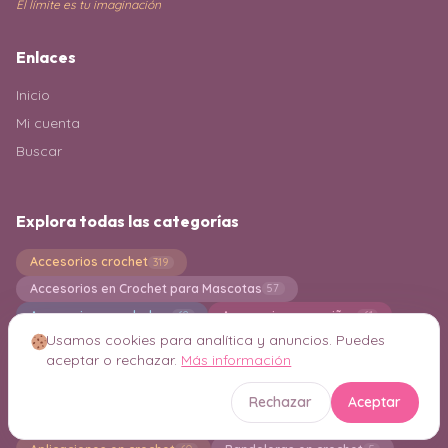
El límite es tu imaginación
Enlaces
Inicio
Mi cuenta
Buscar
Explora todas las categorías
Accesorios crochet
319
Accesorios en Crochet para Mascotas
57
Accesorios para bebes
Accesorios para niñas
62
61
Usamos cookies para analítica y anuncios. Puedes
Adornos en Crochet
Agarraderas en crochet
20
21
aceptar o rechazar.
Más información
Alfombras en Crochet
Almohadones
99
248
Amigurumi Gnomo
Amigurumi Navideño
20
80
Rechazar
Aceptar
Amigurumi para Principiantes
Amigurumis
542
2494