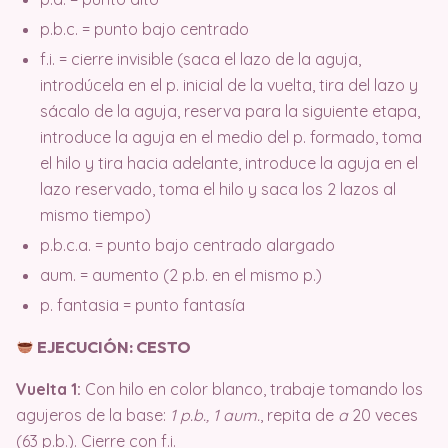
p.b.c. = punto bajo centrado
f.i. = cierre invisible (saca el lazo de la aguja,
introdúcela en el p. inicial de la vuelta, tira del lazo y
sácalo de la aguja, reserva para la siguiente etapa,
introduce la aguja en el medio del p. formado, toma
el hilo y tira hacia adelante, introduce la aguja en el
lazo reservado, toma el hilo y saca los 2 lazos al
mismo tiempo)
p.b.c.a. = punto bajo centrado alargado
aum. = aumento (2 p.b. en el mismo p.)
p. fantasia = punto fantasía
EJECUCIÓN: CESTO
Vuelta 1:
Con hilo en color blanco, trabaje tomando los
agujeros de la base:
1 p.b., 1 aum.
, repita de
a
20 veces
(63 p.b.). Cierre con f.i.