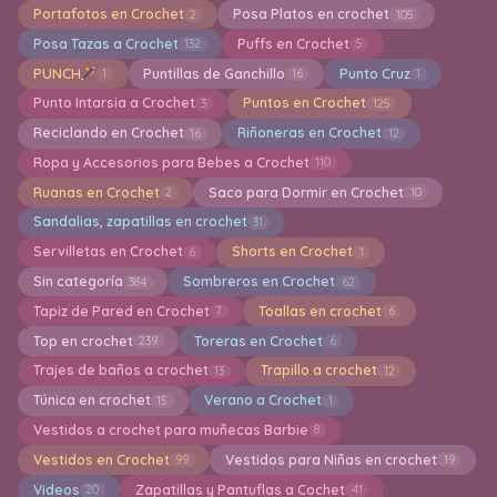
Portafotos en Crochet
Posa Platos en crochet
2
105
Posa Tazas a Crochet
Puffs en Crochet
132
5
PUNCH
Puntillas de Ganchillo
Punto Cruz
1
16
1
Punto Intarsia a Crochet
Puntos en Crochet
3
125
Reciclando en Crochet
Riñoneras en Crochet
16
12
Ropa y Accesorios para Bebes a Crochet
110
Ruanas en Crochet
Saco para Dormir en Crochet
2
10
Sandalias, zapatillas en crochet
31
Servilletas en Crochet
Shorts en Crochet
6
1
Sin categoría
Sombreros en Crochet
384
62
Tapiz de Pared en Crochet
Toallas en crochet
7
6
Top en crochet
Toreras en Crochet
239
6
Trajes de baños a crochet
Trapillo a crochet
13
12
Túnica en crochet
Verano a Crochet
15
1
Vestidos a crochet para muñecas Barbie
8
Vestidos en Crochet
Vestidos para Niñas en crochet
99
19
Videos
Zapatillas y Pantuflas a Cochet
20
41