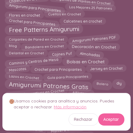
Colgantes de Plantas en Crochet
Chalecos en crochet
Amigurumi para Principiantes
Los Mejores 25 Patrones
Flores en crochet
Cuellos en Crochet
Crochet para Principantes
Calcetines en crochet
Free Patterns Amigurumi
Amigurumi Patrones PDF
Colgantes de Pared en Crochet
Bandolera en Crochet
blog
Decoración en Crochet
Almohadas
Cojines Puf
Delantal en Crochet
Caminos y Centros de Mesa
Bolsas en Crochet
Mascotas
Crochet para Principiantes
Jersey en Crochet
Lazos en Crochet
Guía para Principiantes
Amigurumi Patrones Gratis
Bolero
diy
Marcos Decorativos en Crochet
Alfileteros
Crochet Navidadeño
Macetas a crochet
Usamos cookies para analítica y anuncios. Puedes
bolso
aceptar o rechazar.
Más información
Bisutería en Crochet
Bisuteria y Joyeria en Crochet
Diademas
Amigurumi Navideño
Hogar
Rechazar
Aceptar
Marcapaginas
Bikinis
MANTA
Bermudas en crochet
Jumper en Crochet
Mantel a crochet