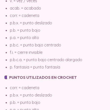
v. = vez / veces
acab. = acabado
corr. = cadeneta
p.b.x. = punto deslizado
p.b. = punto bajo
p.a. = punto alto
p.b.c. = punto bajo centrado
f.i. = cierre invisible
p.b.c.a. = punto bajo centrado alargado
p. fantasia = punto fantasía
PUNTOS UTILIZADOS EN CROCHET
corr. = cadeneta
p.b.x. = punto deslizado
p.b. = punto bajo
p.a. = punto alto