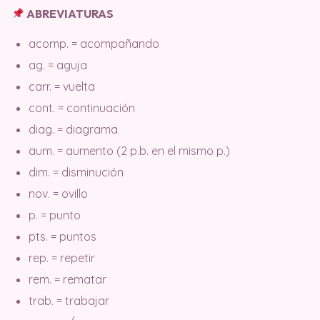
ABREVIATURAS
acomp. = acompañando
ag. = aguja
carr. = vuelta
cont. = continuación
diag. = diagrama
aum. = aumento (2 p.b. en el mismo p.)
dim. = disminución
nov. = ovillo
p. = punto
pts. = puntos
rep. = repetir
rem. = rematar
trab. = trabajar