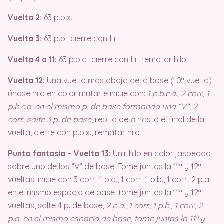
Vuelta 2:
63 p.b.x.
Vuelta 3:
63 p.b., cierre con f.i.
Vuelta 4 a 11:
63 p.b.c., cierre con f.i., rematar hilo
Vuelta 12:
Una vuelta más abajo de la base (10ª vuelta),
únase hilo en color militar e inicie con:
1 p.b.c.a., 2 corr., 1
p.b.c.a. en el mismo p. de base formando una “V”, 2
corr., salte 3 p. de base
, repita de
a
hasta el final de la
vuelta, cierre con p.b.x., rematar hilo
Punto fantasía – Vuelta 13:
Unir hilo en color jaspeado
sobre uno de los “V” de base. Tome juntas la 11ª y 12ª
vueltas: inicie con 3 corr., 1 p.a., 1 corr., 1 p.b., 1 corr., 2 p.a.
en el mismo espacio de base, tome juntas la 11ª y 12ª
vueltas, salte 4 p. de base,
2 p.a., 1 corr., 1 p.b., 1 corr., 2
p.a. en el mismo espacio de base, tome juntas la 11ª y