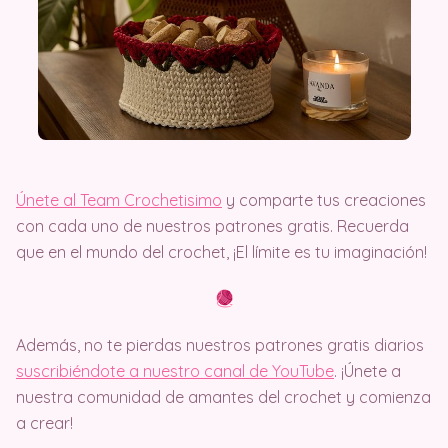
Únete al Team Crochetisimo
y comparte tus creaciones
con cada uno de nuestros patrones gratis. Recuerda
que en el mundo del crochet, ¡El límite es tu imaginación!
Además, no te pierdas nuestros patrones gratis diarios
suscribiéndote a nuestro canal de YouTube
. ¡Únete a
nuestra comunidad de amantes del crochet y comienza
a crear!