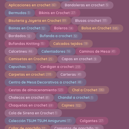
Aplicaciones en crochet
Bandoleras en crochet
60
5
Bermudas
Bikinis en Crochet
3
27
Bisuteria y Joyeria en Crochet
Blusas crochet
89
111
Boinas en Crochet
Boleros
Bolsa en Crochet
12
14
845
Bordados
Bufanda a crochet
12
32
Bufandas Knitting
Calcados tejidos
15
19
Calcetines
Calentadores
Caminos de Mesa
46
16
41
Camisetas en Crochet
Capas en crochet
25
9
Capuchas
Cardigan a crochet
50
233
Carpetas en crochet
Carteras
293
41
Centro de Mesa Decorativos a crochet
48
Cestas de almacenamiento
Chal a Crochet
123
330
Chalecos en crochet
Chandal a crochet
81
1
Chaquetas en crochet
Cojines
69
102
Cola de Sirena en Crochet
1
Colección TSUM TSUM Amigurumi
Colgantes
17
27
Collar de ganchillo
Conjuntos de ganchillo
17
15