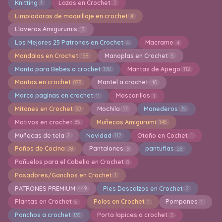
Knitting
Lazos en Crochet
1
2
Limpiadoras de maquillaje en crochet
4
Llaveros Amigurumis
13
Los Mejores 25 Patrones en Crochet
Macrame
4
4
Mandalas en Crochet
Manoplas en Crochet
158
5
Manta para Bebes a crochet
Mantas de Apego
190
112
Mantas en crochet
Mantel a crochet
878
40
Marca paginas en crochet
Mascarillas
11
1
Mitones en Crochet
Mochila
Monederos
30
17
35
Motivos en crochet
Muñecas Amigurumi
85
145
Muñecas de tela
Navidad
Otoño en Cochet
2
112
1
Paños de Cocina
Pantalones
pantuflas
78
9
28
Pañuelos para el Cabello en Crochet
8
Pasadores/Ganchos en Crochet
1
PATRONES PREMIUM
Pies Descalzos en Crochet
449
2
Plantas en Crochet
Polos en Crochet
Pompones
5
1
1
Ponchos a crochet
Porta lapices a crochet
135
2