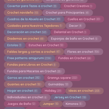
Covertor para Tazas a crochet
Crochet Creativo
33
1
Crochet navideño
Crochet para Principantes
113
41
Cuadros de la Abuela en Crochet
Cuellos en Crochet
49
20
Cuidados para Nuestros Tejedores
Decor
1
4
Decoración en crochet
Delantal en Crochet
343
1
Diademas en crochet
Esponjas de baño en Crochet
49
5
Estolas
Estuches en Crochet
3
32
Faldas largas y cortas a crochet
Flores en crochet
47
156
Free patterns amigurumi
Fundas en Crochet
2194
64
Fundas para Libros en Crochet
3
Fundas para Macetas en Crochet
25
Gorros en crochet
Grannys square
282
222
Guantes en crochet
Guirnaldas
32
12
Hogar en crochet
Holiday
Ideas en crochet
41
211
203
Indiviaduales en crochet
Jersey en Crochet
6
118
Juegos de Baño
Jumper
Kimonos
12
10
5