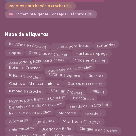
zapatos para bebés a crochet
36
Crochet Inteligente Consejos y Técnicas
21
Nube de etiquetas
Estuches en Crochet
Bufandas
Fundas para Tazas
Capuchas en crochet
Mantas de Apego
Capas
Accesorios y Ropa para Bebes
Faldas en Crochet
Agarraderas en crochet
Boinas a Crochet
Ideas en crochet
Guantes
Grannys Square
Cestas de Almacenamiento
Gorros en crochet
Chal en Crochet
holiday
kimono en crochet
Mantas para Bebes a Crochet
Mascarillas
Esponjas de baño en crochet
Mandalas en Crochet
Individuales en crochet
Cazadora
Macrame
Mantas a Crochet
Bordados
Alfombras
Chaqueta en crochet
Calentadores
Juegos de Baño