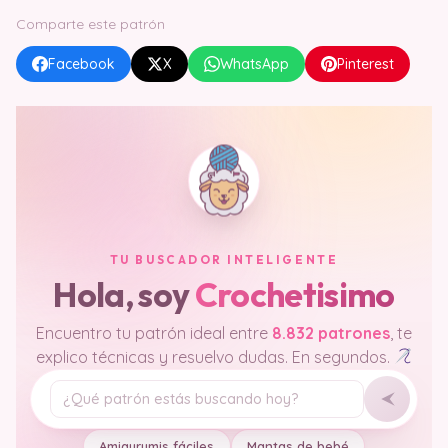
Comparte este patrón
Facebook
X
WhatsApp
Pinterest
TU BUSCADOR INTELIGENTE
Hola, soy
Crochetisimo
Encuentro tu patrón ideal entre
8.832 patrones
, te
explico técnicas y resuelvo dudas. En segundos.
Tu pregunta
Amigurumis fáciles
Mantas de bebé