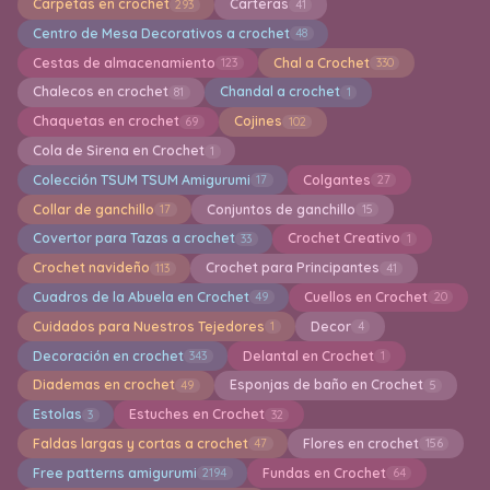
Carpetas en crochet
Carteras
293
41
Centro de Mesa Decorativos a crochet
48
Cestas de almacenamiento
Chal a Crochet
123
330
Chalecos en crochet
Chandal a crochet
81
1
Chaquetas en crochet
Cojines
69
102
Cola de Sirena en Crochet
1
Colección TSUM TSUM Amigurumi
Colgantes
17
27
Collar de ganchillo
Conjuntos de ganchillo
17
15
Covertor para Tazas a crochet
Crochet Creativo
33
1
Crochet navideño
Crochet para Principantes
113
41
Cuadros de la Abuela en Crochet
Cuellos en Crochet
49
20
Cuidados para Nuestros Tejedores
Decor
1
4
Decoración en crochet
Delantal en Crochet
343
1
Diademas en crochet
Esponjas de baño en Crochet
49
5
Estolas
Estuches en Crochet
3
32
Faldas largas y cortas a crochet
Flores en crochet
47
156
Free patterns amigurumi
Fundas en Crochet
2194
64