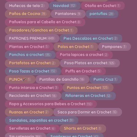
Muñecas de tela
Navidad
Otoño en Cochet
2
112
1
Paños de Cocina
Pantalones
pantuflas
78
9
28
Pañuelos para el Cabello en Crochet
8
Pasadores/Ganchos en Crochet
1
PATRONES PREMIUM
Pies Descalzos en Crochet
449
2
Plantas en Crochet
Polos en Crochet
Pompones
5
1
1
Ponchos a crochet
Porta lapices a crochet
135
2
Portafotos en Crochet
Posa Platos en crochet
2
105
Posa Tazas a Crochet
Puffs en Crochet
132
5
PUNCH
Puntillas de Ganchillo
Punto Cruz
1
16
1
Punto Intarsia a Crochet
Puntos en Crochet
3
125
Reciclando en Crochet
Riñoneras en Crochet
16
12
Ropa y Accesorios para Bebes a Crochet
110
Ruanas en Crochet
Saco para Dormir en Crochet
2
10
Sandalias, zapatillas en crochet
31
Servilletas en Crochet
Shorts en Crochet
6
1
Sin categoría
Sombreros en Crochet
384
62