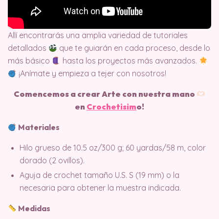
Allí encontrarás una amplia variedad de tutoriales
detallados
que te guiarán en cada proceso, desde lo
más básico
hasta los proyectos más avanzados.
¡Anímate y empieza a tejer con nosotros!
Comencemos a crear Arte con nuestra mano
en
Crochetisim
o!
Materiales
Hilo grueso de 10.5 oz/300 g; 60 yardas/58 m, color
dorado (2 ovillos).
Aguja de crochet tamaño U.S. S (19 mm) o la
necesaria para obtener la muestra indicada.
Medidas