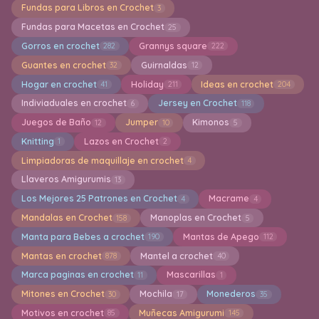
Fundas para Libros en Crochet
3
Fundas para Macetas en Crochet
25
Gorros en crochet
Grannys square
282
222
Guantes en crochet
Guirnaldas
32
12
Hogar en crochet
Holiday
Ideas en crochet
41
211
204
Indiviaduales en crochet
Jersey en Crochet
6
118
Juegos de Baño
Jumper
Kimonos
12
10
5
Knitting
Lazos en Crochet
1
2
Limpiadoras de maquillaje en crochet
4
Llaveros Amigurumis
13
Los Mejores 25 Patrones en Crochet
Macrame
4
4
Mandalas en Crochet
Manoplas en Crochet
158
5
Manta para Bebes a crochet
Mantas de Apego
190
112
Mantas en crochet
Mantel a crochet
878
40
Marca paginas en crochet
Mascarillas
11
1
Mitones en Crochet
Mochila
Monederos
30
17
35
Motivos en crochet
Muñecas Amigurumi
85
145