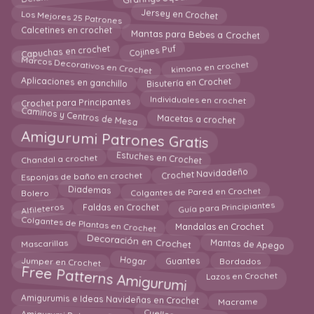
Los Mejores 25 Patrones
Jersey en Crochet
Mantas para Bebes a Crochet
Calcetines en crochet
Capuchas en crochet
Cojines Puf
Marcos Decorativos en Crochet
kimono en crochet
Aplicaciones en ganchillo
Bisutería en Crochet
Crochet para Principantes
Individuales en crochet
Caminos y Centros de Mesa
Macetas a crochet
Amigurumi Patrones Gratis
Estuches en Crochet
Chandal a crochet
Esponjas de baño en crochet
Crochet Navidadeño
Bolero
Diademas
Colgantes de Pared en Crochet
Guía para Principiantes
Faldas en Crochet
Alfileteros
Colgantes de Plantas en Crochet
Mandalas en Crochet
Decoración en Crochet
Mascarillas
Mantas de Apego
Jumper en Crochet
Guantes
Bordados
Hogar
Free Patterns Amigurumi
Lazos en Crochet
Amigurumis e Ideas Navideñas en Crochet
Macrame