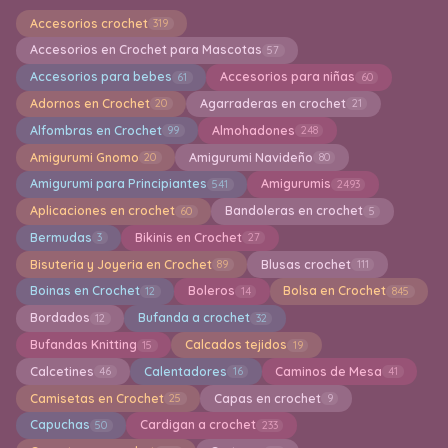
Accesorios crochet
319
Accesorios en Crochet para Mascotas
57
Accesorios para bebes
Accesorios para niñas
61
60
Adornos en Crochet
Agarraderas en crochet
20
21
Alfombras en Crochet
Almohadones
99
248
Amigurumi Gnomo
Amigurumi Navideño
20
80
Amigurumi para Principiantes
Amigurumis
541
2493
Aplicaciones en crochet
Bandoleras en crochet
60
5
Bermudas
Bikinis en Crochet
3
27
Bisuteria y Joyeria en Crochet
Blusas crochet
89
111
Boinas en Crochet
Boleros
Bolsa en Crochet
12
14
845
Bordados
Bufanda a crochet
12
32
Bufandas Knitting
Calcados tejidos
15
19
Calcetines
Calentadores
Caminos de Mesa
46
16
41
Camisetas en Crochet
Capas en crochet
25
9
Capuchas
Cardigan a crochet
50
233