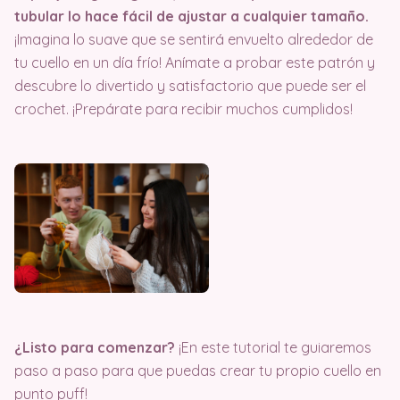
tubular lo hace fácil de ajustar a cualquier tamaño.
¡Imagina lo suave que se sentirá envuelto alrededor de
tu cuello en un día frío! Anímate a probar este patrón y
descubre lo divertido y satisfactorio que puede ser el
crochet. ¡Prepárate para recibir muchos cumplidos!
¿Listo para comenzar?
¡En este tutorial te guiaremos
paso a paso para que puedas crear tu propio cuello en
punto puff!