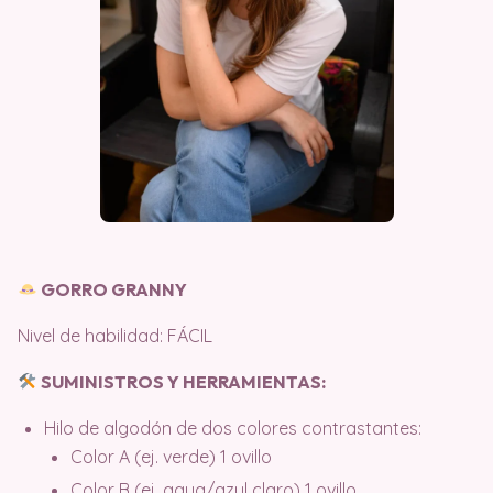
GORRO GRANNY
Nivel de habilidad: FÁCIL
SUMINISTROS Y HERRAMIENTAS:
Hilo de algodón de dos colores contrastantes:
Color A (ej. verde) 1 ovillo
Color B (ej. aqua/azul claro) 1 ovillo