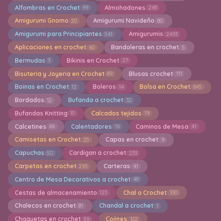
Alfombras en Crochet
Almohadones
99
248
Amigurumi Gnomo
Amigurumi Navideño
20
80
Amigurumi para Principiantes
Amigurumis
541
2493
Aplicaciones en crochet
Bandoleras en crochet
60
5
Bermudas
Bikinis en Crochet
3
27
Bisuteria y Joyeria en Crochet
Blusas crochet
89
111
Boinas en Crochet
Boleros
Bolsa en Crochet
12
14
845
Bordados
Bufanda a crochet
12
32
Bufandas Knitting
Calcados tejidos
15
19
Calcetines
Calentadores
Caminos de Mesa
46
16
41
Camisetas en Crochet
Capas en crochet
25
9
Capuchas
Cardigan a crochet
50
233
Carpetas en crochet
Carteras
293
41
Centro de Mesa Decorativos a crochet
48
Cestas de almacenamiento
Chal a Crochet
123
330
Chalecos en crochet
Chandal a crochet
81
1
Chaquetas en crochet
Cojines
69
102