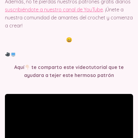
Además, no te pierdas nuestros patrones gratis diarios
suscribiéndote a nuestro canal de YouTube
. ¡Únete a
nuestra comunidad de amantes del crochet y comienza
a crear!
Aquí
te comparto este videotutorial que te
ayudara a tejer este hermoso patrón