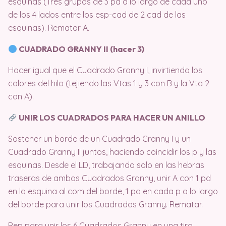
esquinas (Tres grupos de 3 pa a lo largo de cada uno
de los 4 lados entre los esp-cad de 2 cad de las
esquinas).
Rematar A.
CUADRADO GRANNY II (hacer 3)
Hacer igual que el Cuadrado Granny I, invirtiendo los
colores del hilo (tejiendo las Vtas 1 y 3 con B y la Vta 2
con A).
UNIR LOS CUADRADOS PARA HACER UN ANILLO
Sostener un borde de un Cuadrado Granny I y un
Cuadrado Granny II juntos, haciendo coincidir los p y las
esquinas.
Desde el LD, trabajando solo en las hebras
traseras de ambos Cuadrados Granny, unir A con 1 pd
en la esquina al com del borde, 1 pd en cada p a lo largo
del borde para unir los Cuadrados Granny.
Rematar.
Rep para unir los 6 Cuadrados Granny en una tira,