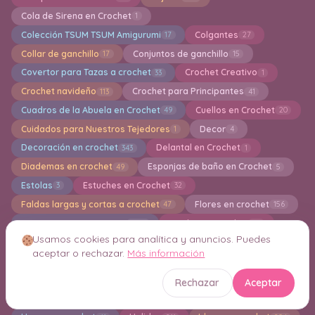
Cola de Sirena en Crochet
1
Colección TSUM TSUM Amigurumi
Colgantes
17
27
Collar de ganchillo
Conjuntos de ganchillo
17
15
Covertor para Tazas a crochet
Crochet Creativo
33
1
Crochet navideño
Crochet para Principantes
113
41
Cuadros de la Abuela en Crochet
Cuellos en Crochet
49
20
Cuidados para Nuestros Tejedores
Decor
1
4
Decoración en crochet
Delantal en Crochet
343
1
Diademas en crochet
Esponjas de baño en Crochet
49
5
Estolas
Estuches en Crochet
3
32
Faldas largas y cortas a crochet
Flores en crochet
47
156
Free patterns amigurumi
Fundas en Crochet
2194
64
Usamos cookies para analítica y anuncios. Puedes
Fundas para Libros en Crochet
3
aceptar o rechazar.
Más información
Fundas para Macetas en Crochet
25
Gorros en crochet
Grannys square
282
222
Rechazar
Aceptar
Guantes en crochet
Guirnaldas
32
12