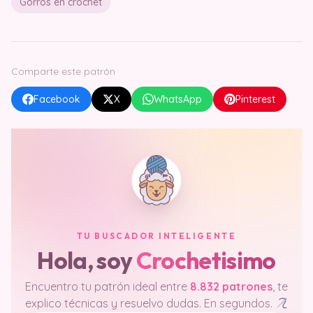
Gorros en crochet
Comparte este patrón
Facebook
X
WhatsApp
Pinterest
TU BUSCADOR INTELIGENTE
Hola, soy
Crochetisimo
Encuentro tu patrón ideal entre
8.832 patrones
, te
explico técnicas y resuelvo dudas. En segundos.