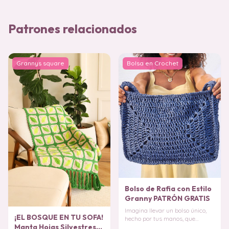
Patrones relacionados
Grannys square
Bolsa en Crochet
Bolso de Rafia con Estilo
Granny PATRÓN GRATIS
Imagina llevar un bolso único,
¡EL BOSQUE EN TU SOFA!
hecho por tus manos, que
Manta Hojas Silvestres
complementa cualquier look