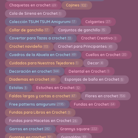
Chaquetas en crochet
Cojines
69
102
Cola de Sirena en Crochet
1
Colección TSUM TSUM Amigurumi
Colgantes
17
27
Collar de ganchillo
Conjuntos de ganchillo
17
15
Covertor para Tazas a crochet
Crochet Creativo
33
1
Crochet navideño
Crochet para Principantes
113
41
Cuadros de la Abuela en Crochet
Cuellos en Crochet
49
20
Cuidados para Nuestros Tejedores
Decor
1
4
Decoración en crochet
Delantal en Crochet
344
1
Diademas en crochet
Esponjas de baño en Crochet
49
5
Estolas
Estuches en Crochet
3
32
Faldas largas y cortas a crochet
Flores en crochet
47
156
Free patterns amigurumi
Fundas en Crochet
2195
64
Fundas para Libros en Crochet
3
Fundas para Macetas en Crochet
26
Gorros en crochet
Grannys square
282
222
Guantes en crochet
Guirnaldas
32
12