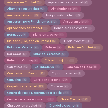
Adornos en Crochet
Agarraderas en crochet
20
21
Alfombras en Crochet
Almohadones
99
248
Amigurumi Gnomo
Amigurumi Navideño
20
80
Amigurumi para Principiantes
Amigurumis
542
2494
Aplicaciones en crochet
Bandoleras en crochet
60
5
Bermudas
Bikinis en Crochet
3
27
Bisuteria y Joyeria en Crochet
Blusas crochet
89
111
Boinas en Crochet
Boleros
Bolsa en Crochet
12
14
845
Bordados
Bufanda a crochet
12
32
Bufandas Knitting
Calcados tejidos
15
19
Calcetines
Calentadores
Caminos de Mesa
46
16
41
Camisetas en Crochet
Capas en crochet
25
9
Capuchas
Cardigan a crochet
50
233
Carpetas en crochet
Carteras
293
41
Centro de Mesa Decorativos a crochet
48
Cestas de almacenamiento
Chal a Crochet
123
330
Chalecos en crochet
Chandal a crochet
82
1