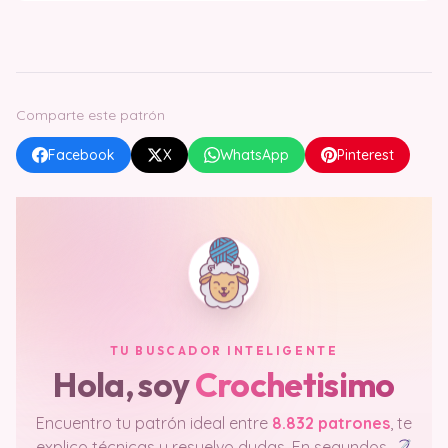
Comparte este patrón
Facebook
X
WhatsApp
Pinterest
TU BUSCADOR INTELIGENTE
Hola, soy
Crochetisimo
Encuentro tu patrón ideal entre
8.832 patrones
, te
explico técnicas y resuelvo dudas. En segundos.