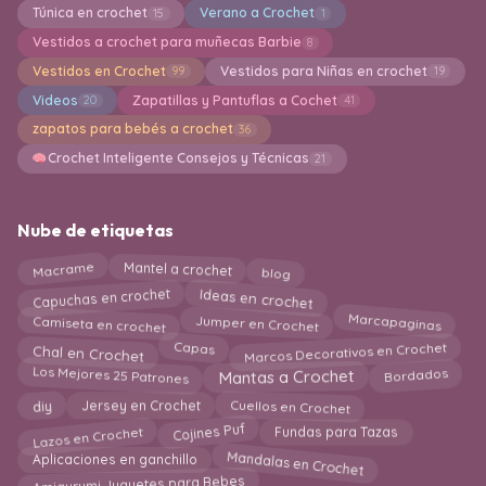
Túnica en crochet
Verano a Crochet
15
1
Vestidos a crochet para muñecas Barbie
8
Vestidos en Crochet
Vestidos para Niñas en crochet
99
19
Videos
Zapatillas y Pantuflas a Cochet
20
41
zapatos para bebés a crochet
36
Crochet Inteligente Consejos y Técnicas
21
Nube de etiquetas
Mantel a crochet
Macrame
blog
Ideas en crochet
Capuchas en crochet
Jumper en Crochet
Marcapaginas
Camiseta en crochet
Marcos Decorativos en Crochet
Capas
Chal en Crochet
Los Mejores 25 Patrones
Bordados
Mantas a Crochet
Cuellos en Crochet
diy
Jersey en Crochet
Lazos en Crochet
Cojines Puf
Fundas para Tazas
Mandalas en Crochet
Aplicaciones en ganchillo