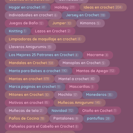
Hogar en crochet
Holiday
Ideas en crochet
41
211
204
Indiviaduales en crochet
Jersey en Crochet
6
118
Juegos de Baño
Jumper
Kimonos
12
10
5
Knitting
Lazos en Crochet
1
2
Limpiadoras de maquillaje en crochet
4
Llaveros Amigurumis
13
Los Mejores 25 Patrones en Crochet
Macrame
4
4
Mandalas en Crochet
Manoplas en Crochet
158
5
Manta para Bebes a crochet
Mantas de Apego
190
112
Mantas en crochet
Mantel a crochet
878
40
Marca paginas en crochet
Mascarillas
11
1
Mitones en Crochet
Mochila
Monederos
30
17
35
Motivos en crochet
Muñecas Amigurumi
85
145
Muñecas de tela
Navidad
Otoño en Cochet
2
112
1
Paños de Cocina
Pantalones
pantuflas
78
9
28
Pañuelos para el Cabello en Crochet
8