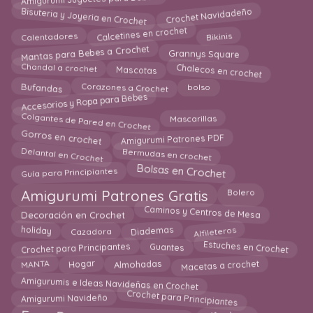
Amigurumi Juguetes para Bebes
Crochet Navidadeño
Bisuteria y Joyeria en Crochet
Calcetines en crochet
Calentadores
Bikinis
Mantas para Bebes a Crochet
Grannys Square
Chalecos en crochet
Chandal a crochet
Mascotas
Bufandas
Corazones a Crochet
bolso
Accesorios y Ropa para Bebes
Colgantes de Pared en Crochet
Mascarillas
Gorros en crochet
Amigurumi Patrones PDF
Delantal en Crochet
Bermudas en crochet
Bolsas en Crochet
Guía para Principiantes
Amigurumi Patrones Gratis
Bolero
Caminos y Centros de Mesa
Decoración en Crochet
Alfileteros
Diademas
holiday
Cazadora
Estuches en Crochet
Guantes
Crochet para Principantes
Almohadas
Macetas a crochet
Hogar
MANTA
Amigurumis e Ideas Navideñas en Crochet
Crochet para Principiantes
Amigurumi Navideño