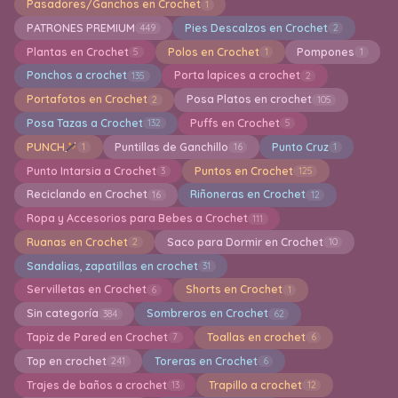
Pasadores/Ganchos en Crochet
1
PATRONES PREMIUM
Pies Descalzos en Crochet
449
2
Plantas en Crochet
Polos en Crochet
Pompones
5
1
1
Ponchos a crochet
Porta lapices a crochet
135
2
Portafotos en Crochet
Posa Platos en crochet
2
105
Posa Tazas a Crochet
Puffs en Crochet
132
5
PUNCH
Puntillas de Ganchillo
Punto Cruz
1
16
1
Punto Intarsia a Crochet
Puntos en Crochet
3
125
Reciclando en Crochet
Riñoneras en Crochet
16
12
Ropa y Accesorios para Bebes a Crochet
111
Ruanas en Crochet
Saco para Dormir en Crochet
2
10
Sandalias, zapatillas en crochet
31
Servilletas en Crochet
Shorts en Crochet
6
1
Sin categoría
Sombreros en Crochet
384
62
Tapiz de Pared en Crochet
Toallas en crochet
7
6
Top en crochet
Toreras en Crochet
241
6
Trajes de baños a crochet
Trapillo a crochet
13
12