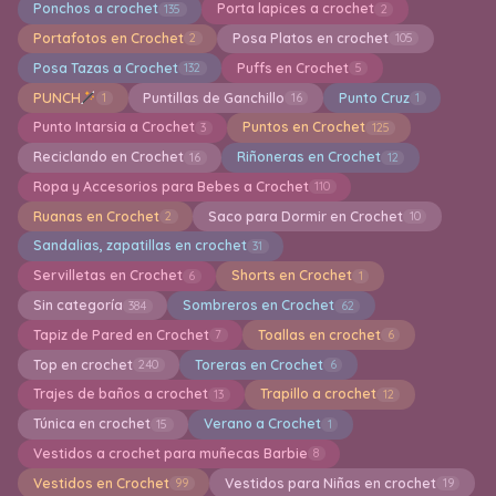
Ponchos a crochet
Porta lapices a crochet
135
2
Portafotos en Crochet
Posa Platos en crochet
2
105
Posa Tazas a Crochet
Puffs en Crochet
132
5
PUNCH
Puntillas de Ganchillo
Punto Cruz
1
16
1
Punto Intarsia a Crochet
Puntos en Crochet
3
125
Reciclando en Crochet
Riñoneras en Crochet
16
12
Ropa y Accesorios para Bebes a Crochet
110
Ruanas en Crochet
Saco para Dormir en Crochet
2
10
Sandalias, zapatillas en crochet
31
Servilletas en Crochet
Shorts en Crochet
6
1
Sin categoría
Sombreros en Crochet
384
62
Tapiz de Pared en Crochet
Toallas en crochet
7
6
Top en crochet
Toreras en Crochet
240
6
Trajes de baños a crochet
Trapillo a crochet
13
12
Túnica en crochet
Verano a Crochet
15
1
Vestidos a crochet para muñecas Barbie
8
Vestidos en Crochet
Vestidos para Niñas en crochet
99
19