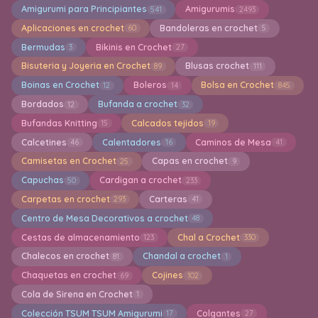
Amigurumi para Principiantes
Amigurumis
541
2493
Aplicaciones en crochet
Bandoleras en crochet
60
5
Bermudas
Bikinis en Crochet
3
27
Bisuteria y Joyeria en Crochet
Blusas crochet
89
111
Boinas en Crochet
Boleros
Bolsa en Crochet
12
14
845
Bordados
Bufanda a crochet
12
32
Bufandas Knitting
Calcados tejidos
15
19
Calcetines
Calentadores
Caminos de Mesa
46
16
41
Camisetas en Crochet
Capas en crochet
25
9
Capuchas
Cardigan a crochet
50
233
Carpetas en crochet
Carteras
293
41
Centro de Mesa Decorativos a crochet
48
Cestas de almacenamiento
Chal a Crochet
123
330
Chalecos en crochet
Chandal a crochet
81
1
Chaquetas en crochet
Cojines
69
102
Cola de Sirena en Crochet
1
Colección TSUM TSUM Amigurumi
Colgantes
17
27