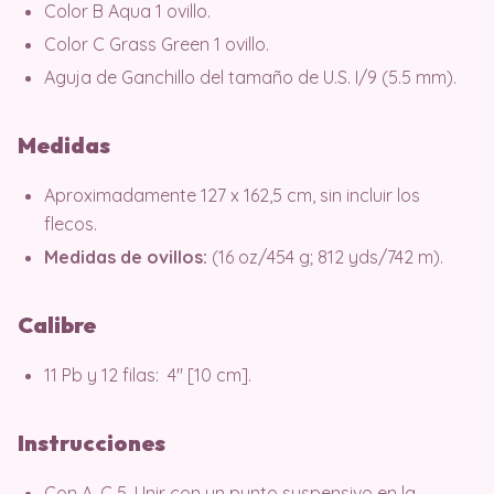
Color B Aqua 1 ovillo.
Color C Grass Green 1 ovillo.
Aguja de Ganchillo del tamaño de U.S. I/9 (5.5 mm).
Medidas
Aproximadamente 127 x 162,5 cm, sin incluir los
flecos.
Medidas de ovillos:
(16 oz/454 g; 812 yds/742 m).
Calibre
11 Pb y 12 filas: 4″ [10 cm].
Instrucciones
Con A, C 5. Unir con un punto suspensivo en la