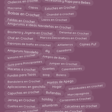
Accesorios y Ropa para Bebes
Chalecos en crochet
Estuches en Crochet
Macrame
Capas
Bolsas en Crochet
Chandal a crochet
Faldas en Crochet
Lazos en Crochet
Amigurumis e Ideas Navideñas en Crochet
Bisuteria y Joyeria en Crochet
Delantal en Crochet
Chal en Crochet
Marcos Decorativos en Crochet
Esponjas de baño en crochet
Cojines Puf
Alfileteros
Cazadora
Amigurumi Navideño
diy
kimono en crochet
Juegos de Baño
Guía para Principiantes
Jumper en Crochet
Macetas a crochet
Calentadores
Guantes
Fundas para Tazas
Bolero
blog
Bandolera en Crochet
Mantas de Apego
Individuales en crochet
Hogar
Aplicaciones en ganchillo
Bufandas
Capuchas en crochet
Marcapaginas
Corazones a Crochet
Jersey en Crochet
holiday
Alfombras
Calcetines en crochet
Cuellos en Crochet
Camiseta en crochet