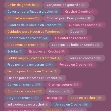
Collar de ganchillo
Conjuntos de ganchillo
17
15
Covertor para Tazas a crochet
Crochet Creativo
33
1
Crochet navideño
Crochet para Principantes
113
41
Cuadros de la Abuela en Crochet
Cuellos en Crochet
49
20
Cuidados para Nuestros Tejedores
Decor
1
4
Decoración en crochet
Delantal en Crochet
344
1
Diademas en crochet
Esponjas de baño en Crochet
49
5
Estolas
Estuches en Crochet
3
32
Faldas largas y cortas a crochet
Flores en crochet
47
156
Free patterns amigurumi
Fundas en Crochet
2194
64
Fundas para Libros en Crochet
3
Fundas para Macetas en Crochet
26
Gorros en crochet
Grannys square
282
222
Guantes en crochet
Guirnaldas
32
12
Hogar en crochet
Holiday
Ideas en crochet
41
211
204
Indiviaduales en crochet
Jersey en Crochet
6
118