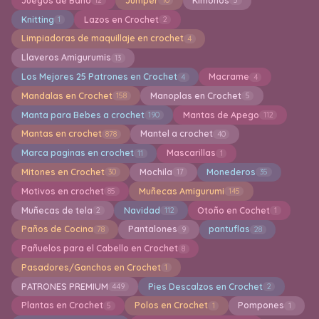
Juegos de Baño
Jumper
Kimonos
12
10
5
Knitting
Lazos en Crochet
1
2
Limpiadoras de maquillaje en crochet
4
Llaveros Amigurumis
13
Los Mejores 25 Patrones en Crochet
Macrame
4
4
Mandalas en Crochet
Manoplas en Crochet
158
5
Manta para Bebes a crochet
Mantas de Apego
190
112
Mantas en crochet
Mantel a crochet
878
40
Marca paginas en crochet
Mascarillas
11
1
Mitones en Crochet
Mochila
Monederos
30
17
35
Motivos en crochet
Muñecas Amigurumi
85
145
Muñecas de tela
Navidad
Otoño en Cochet
2
112
1
Paños de Cocina
Pantalones
pantuflas
78
9
28
Pañuelos para el Cabello en Crochet
8
Pasadores/Ganchos en Crochet
1
PATRONES PREMIUM
Pies Descalzos en Crochet
449
2
Plantas en Crochet
Polos en Crochet
Pompones
5
1
1