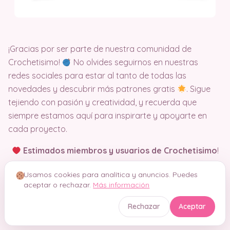
¡Gracias por ser parte de nuestra comunidad de
Crochetisimo!
No olvides seguirnos en nuestras
redes sociales para estar al tanto de todas las
novedades y descubrir más patrones gratis
. Sigue
tejiendo con pasión y creatividad, y recuerda que
siempre estamos aquí para inspirarte y apoyarte en
cada proyecto.
Estimados miembros y usuarios de Crochetisimo
!
Para contactar con nosotros, envíennos un correo a:
Usamos cookies para analítica y anuncios. Puedes
soportecrochetisimo@gmail.com
aceptar o rechazar.
Más información
Atentamente,
Rechazar
Aceptar
El equipo de Crochetisimo