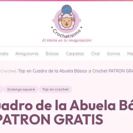
El límite es tu imaginación
atis
Amigurumis
Bolsas
Carpetas
Chal
Gorros
Ma
 Crochet
/
Top en Cuadro de la Abuela Básico a Crochet PATRON GR
Grannys square
Top en crochet
adro de la Abuela Bá
 PATRON GRATIS