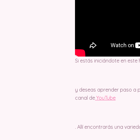
Si estás iniciándote en este
y deseas aprender paso a pa
canal de
Y
ouTube
. Allí encontrarás una varie