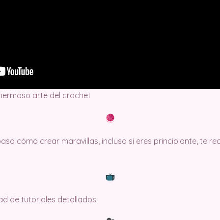
 hermoso arte del crochet
so cómo crear maravillas, incluso si eres principiante, te 
dad de tutoriales detallados