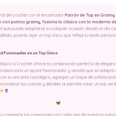
ral del crochet con el encantador
Patrón de Top en Granny
con puntos granny, fusiona lo clásico con lo moderno d
til que puede adaptarse a cualquier ocasión, desde un día c
llado, podrás tejer un top único que refleje tu estilo persona
d Fusionadas en un Top Único
 Básico a Crochet ofrece la combinación perfecta de elegan
roporciona un ajuste favorecedor y versátil que se adapta a
con su encanto nostálgico, agregan un toque de sofisticació
ersonalizar los colores y detalles te permite crear un top v
y comparte tus creaciones con cada uno de nuestros patron