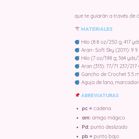
que te guiarán a través de
MATERIALES
Hilo (8.8 oz/250 g; 417 yds
Aran- Soft Sky (2011): 9 
Hilo (7 oz/198 g; 364 yds/3
Aran (313): 77/71 237/217
Gancho de Crochet 5.5 mm
Aguja de lana, marcador
ABREVIATURAS
pc =
cadena
am:
amigo mágico
Pd:
punto deslizado
pb =
punto bajo