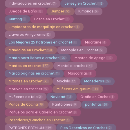
Indiviaduales en crochet
Jersey en Crochet
7
118
Juegos de Baño
Jumper
Kimonos
12
10
5
Knitting
Lazos en Crochet
1
2
Limpiadoras de maquillaje en crochet
4
Llaveros Amigurumis
12
Los Mejores 25 Patrones en Crochet
Macrame
4
4
Mandalas en Crochet
Manoplas en Crochet
158
5
Manta para Bebes a crochet
Mantas de Apego
190
112
Mantas en crochet
Mantel a crochet
877
41
Marca paginas en crochet
Mascarillas
11
1
Mitones en Crochet
Mochila
Monederos
30
17
35
Motivos en crochet
Muñecas Amigurumi
85
144
Muñecas de tela
Navidad
Otoño en Cochet
2
112
1
Paños de Cocina
Pantalones
pantuflas
78
9
28
Pañuelos para el Cabello en Crochet
8
Pasadores/Ganchos en Crochet
1
PATRONES PREMIUM
Pies Descalzos en Crochet
449
2