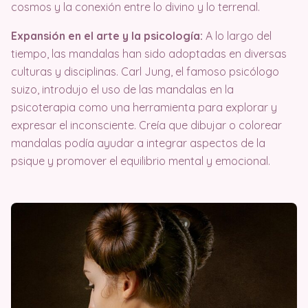
cosmos y la conexión entre lo divino y lo terrenal.
Expansión en el arte y la psicología:
A lo largo del
tiempo, las mandalas han sido adoptadas en diversas
culturas y disciplinas. Carl Jung, el famoso psicólogo
suizo, introdujo el uso de las mandalas en la
psicoterapia como una herramienta para explorar y
expresar el inconsciente. Creía que dibujar o colorear
mandalas podía ayudar a integrar aspectos de la
psique y promover el equilibrio mental y emocional.