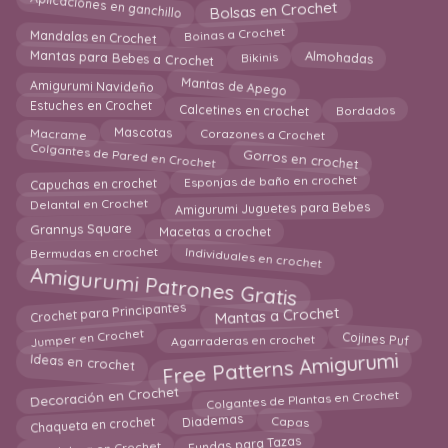
Bolsas en Crochet
Aplicaciones en ganchillo
Mandalas en Crochet
Boinas a Crochet
Mantas para Bebes a Crochet
Almohadas
Bikinis
Mantas de Apego
Amigurumi Navideño
Calcetines en crochet
Bordados
Estuches en Crochet
Macrame
Mascotas
Corazones a Crochet
Gorros en crochet
Colgantes de Pared en Crochet
Capuchas en crochet
Esponjas de baño en crochet
Amigurumi Juguetes para Bebes
Delantal en Crochet
Macetas a crochet
Grannys Square
Individuales en crochet
Bermudas en crochet
Amigurumi Patrones Gratis
Mantas a Crochet
Crochet para Principantes
Cojines Puf
Jumper en Crochet
Agarraderas en crochet
Free Patterns Amigurumi
Ideas en crochet
Decoración en Crochet
Colgantes de Plantas en Crochet
Chaqueta en crochet
Diademas
Capas
Bandolera en Crochet