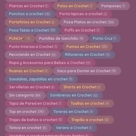
Plantas en Crochet
Polos en Crochet
Pompones
5
1
1
Ponchos a crochet
Porta lapices a crochet
135
2
Portafotos en Crochet
Posa Platos en crochet
2
106
Posa Tazas a Crochet
Puffs en Crochet
133
5
PUNCH
Puntillas de Ganchillo
Punto Cruz
1
16
1
Punto Intarsia a Crochet
Puntos en Crochet
3
125
Reciclando en Crochet
Riñoneras en Crochet
16
12
Ropa y Accesorios para Bebes a Crochet
111
Ruanas en Crochet
Saco para Dormir en Crochet
2
10
Sandalias, zapatillas en crochet
31
Servilletas en Crochet
Shorts en Crochet
6
1
Sin categoría
Sombreros en Crochet
384
62
Tapiz de Pared en Crochet
Toallas en crochet
7
6
Top en crochet
Toreras en Crochet
240
6
Trajes de baños a crochet
Trapillo a crochet
13
12
Túnica en crochet
Verano a Crochet
15
1
Vestidos a crochet para muñecas Barbie
8