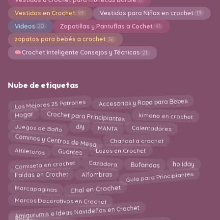
Vestidos en Crochet
Vestidos para Niñas en crochet
99
19
Videos
Zapatillas y Pantuflas a Cochet
20
41
zapatos para bebés a crochet
36
Crochet Inteligente Consejos y Técnicas
21
Nube de etiquetas
Los Mejores 25 Patrones
Accesorios y Ropa para Bebes
Crochet para Principiantes
Hogar
kimono en crochet
Calentadores
MANTA
Juegos de Baño
diy
Caminos y Centros de Mesa
Chandal a crochet
Guantes
Alfileteros
Lazos en Crochet
Camiseta en crochet
Cazadora
Bufandas
holiday
Guía para Principiantes
Faldas en Crochet
Alfombras
Chal en Crochet
Marcapaginas
Marcos Decorativos en Crochet
Amigurumis e Ideas Navideñas en Crochet