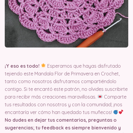
¡Y eso es todo!
Esperamos que hayas disfrutado
tejiendo este Mandala Flor de Primavera en Crochet,
tanto como nosotros disfrutamos compartiéndolo
contigo. Si te encantó este patrón, no olvides suscribirte
para recibir más creaciones maravillosas.
Comparte
tus resultados con nosotros y con la comunidad; ¡nos
encantaría ver cómo han quedado tus muñecos!
No dudes en dejar tus comentarios, preguntas o
sugerencias; tu feedback es siempre bienvenido y