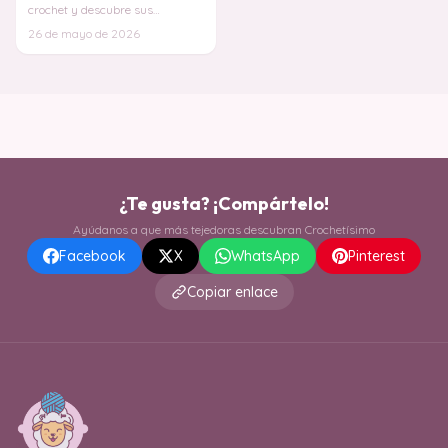
crochet y descubre sus
increíbles propiedades
26 de mayo de 2026
medicinales mientras creas
¿Te gusta? ¡Compártelo!
Ayúdanos a que más tejedoras descubran Crochetísimo
Facebook
X
WhatsApp
Pinterest
Copiar enlace