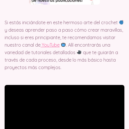
Si estás iniciándote en este hermoso arte del crochet
y deseas aprender paso a paso cómo crear maravillas,
incluso si eres principiante, te recomendamos visitar
nuestro canal de
Y
ouTube
. Allí encontrarás una
variedad de tutoriales detallados
que te guiarán a
través de cada proceso, desde lo más básico hasta
proyectos más complejos.