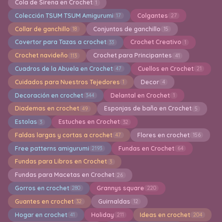
Cola de Sirena en Crochet
1
Colección TSUM TSUM Amigurumi
Colgantes
17
27
Collar de ganchillo
Conjuntos de ganchillo
18
15
Covertor para Tazas a crochet
Crochet Creativo
33
1
Crochet navideño
Crochet para Principantes
113
41
Cuadros de la Abuela en Crochet
Cuellos en Crochet
47
21
Cuidados para Nuestros Tejedores
Decor
1
4
Decoración en crochet
Delantal en Crochet
344
1
Diademas en crochet
Esponjas de baño en Crochet
49
5
Estolas
Estuches en Crochet
3
32
Faldas largas y cortas a crochet
Flores en crochet
47
156
Free patterns amigurumi
Fundas en Crochet
2193
64
Fundas para Libros en Crochet
3
Fundas para Macetas en Crochet
26
Gorros en crochet
Grannys square
280
220
Guantes en crochet
Guirnaldas
32
12
Hogar en crochet
Holiday
Ideas en crochet
41
211
204