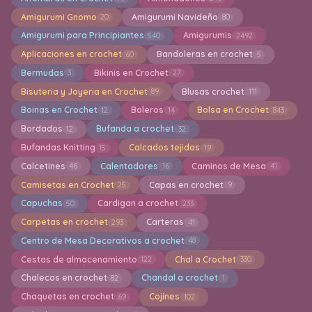
Amigurumi Gnomo
Amigurumi Navideño
20
80
Amigurumi para Principiantes
Amigurumis
540
2492
Aplicaciones en crochet
Bandoleras en crochet
60
5
Bermudas
Bikinis en Crochet
3
27
Bisuteria y Joyeria en Crochet
Blusas crochet
89
111
Boinas en Crochet
Boleros
Bolsa en Crochet
12
14
843
Bordados
Bufanda a crochet
12
32
Bufandas Knitting
Calcados tejidos
15
19
Calcetines
Calentadores
Caminos de Mesa
46
16
41
Camisetas en Crochet
Capas en crochet
25
9
Capuchas
Cardigan a crochet
50
233
Carpetas en crochet
Carteras
293
41
Centro de Mesa Decorativos a crochet
48
Cestas de almacenamiento
Chal a Crochet
122
330
Chalecos en crochet
Chandal a crochet
82
1
Chaquetas en crochet
Cojines
69
102