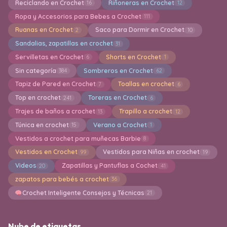
Reciclando en Crochet
Riñoneras en Crochet
16
12
Ropa y Accesorios para Bebes a Crochet
111
Ruanas en Crochet
Saco para Dormir en Crochet
2
10
Sandalias, zapatillas en crochet
31
Servilletas en Crochet
Shorts en Crochet
6
1
Sin categoría
Sombreros en Crochet
384
62
Tapiz de Pared en Crochet
Toallas en crochet
7
6
Top en crochet
Toreras en Crochet
241
6
Trajes de baños a crochet
Trapillo a crochet
13
12
Túnica en crochet
Verano a Crochet
15
1
Vestidos a crochet para muñecas Barbie
8
Vestidos en Crochet
Vestidos para Niñas en crochet
99
19
Videos
Zapatillas y Pantuflas a Cochet
20
41
zapatos para bebés a crochet
36
Crochet Inteligente Consejos y Técnicas
21
Nube de etiquetas