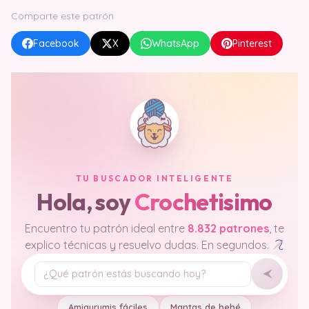
Comparte este patrón
Facebook
X
WhatsApp
Pinterest
TU BUSCADOR INTELIGENTE
Hola, soy
Crochetisimo
Encuentro tu patrón ideal entre
8.832 patrones
, te
explico técnicas y resuelvo dudas. En segundos.
Tu pregunta
Amigurumis fáciles
Mantas de bebé