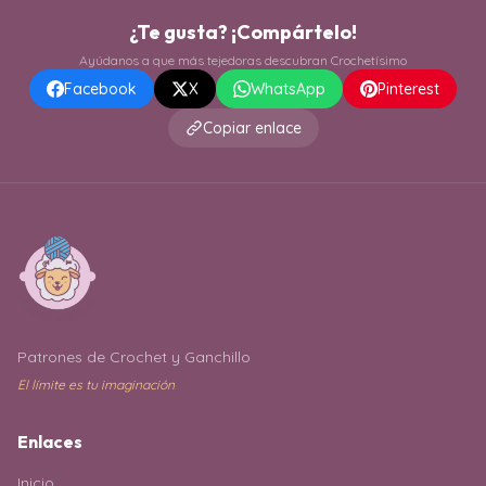
¿Te gusta? ¡Compártelo!
Ayúdanos a que más tejedoras descubran Crochetísimo
Facebook
X
WhatsApp
Pinterest
Copiar enlace
Patrones de Crochet y Ganchillo
El límite es tu imaginación
Enlaces
Inicio