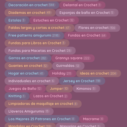
Decoración en crochet
Delantal en Crochet
344
1
Diademas en crochet
Esponjas de baño en Crochet
49
5
Estolas
Estuches en Crochet
3
32
Faldas largas y cortas a crochet
Flores en crochet
47
156
Free patterns amigurumi
Fundas en Crochet
2195
64
Fundas para Libros en Crochet
3
Fundas para Macetas en Crochet
26
Gorros en crochet
Grannys square
282
222
Guantes en crochet
Guirnaldas
32
12
Hogar en crochet
Holiday
Ideas en crochet
41
211
204
Indiviaduales en crochet
Jersey en Crochet
6
118
Juegos de Baño
Jumper
Kimonos
12
10
5
Knitting
Lazos en Crochet
1
2
Limpiadoras de maquillaje en crochet
4
Llaveros Amigurumis
13
Los Mejores 25 Patrones en Crochet
Macrame
4
4
Mandalas en Crochet
Manoplas en Crochet
158
5