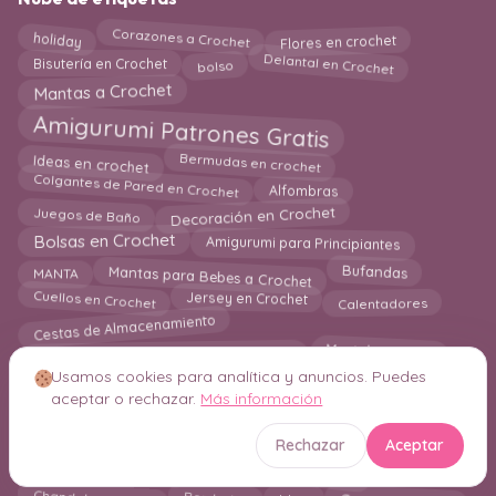
holiday
Corazones a Crochet
Flores en crochet
Delantal en Crochet
bolso
Bisutería en Crochet
Mantas a Crochet
Amigurumi Patrones Gratis
Bermudas en crochet
Ideas en crochet
Colgantes de Pared en Crochet
Alfombras
Juegos de Baño
Decoración en Crochet
Bolsas en Crochet
Amigurumi para Principiantes
Mantas para Bebes a Crochet
Bufandas
MANTA
Cuellos en Crochet
Jersey en Crochet
Calentadores
Cestas de Almacenamiento
Free Patterns Amigurumi
Mantel a crochet
Usamos cookies para analítica y anuncios. Puedes
Amigurumi Juguetes para Bebes
Individuales en crochet
aceptar o rechazar.
Más información
Crochet para Principantes
Mantas de Apego
Hogar
Los Mejores 25 Patrones
Rechazar
Aceptar
Amigurumi Navideño
Bolero
Guía para Principiantes
Mandalas en Crochet
blog