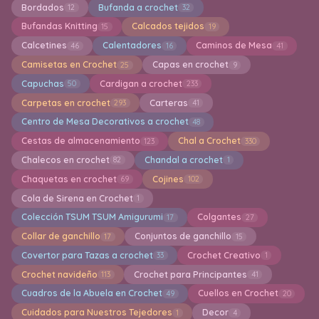
Bordados
Bufanda a crochet
12
32
Bufandas Knitting
Calcados tejidos
15
19
Calcetines
Calentadores
Caminos de Mesa
46
16
41
Camisetas en Crochet
Capas en crochet
25
9
Capuchas
Cardigan a crochet
50
233
Carpetas en crochet
Carteras
293
41
Centro de Mesa Decorativos a crochet
48
Cestas de almacenamiento
Chal a Crochet
123
330
Chalecos en crochet
Chandal a crochet
82
1
Chaquetas en crochet
Cojines
69
102
Cola de Sirena en Crochet
1
Colección TSUM TSUM Amigurumi
Colgantes
17
27
Collar de ganchillo
Conjuntos de ganchillo
17
15
Covertor para Tazas a crochet
Crochet Creativo
33
1
Crochet navideño
Crochet para Principantes
113
41
Cuadros de la Abuela en Crochet
Cuellos en Crochet
49
20
Cuidados para Nuestros Tejedores
Decor
1
4