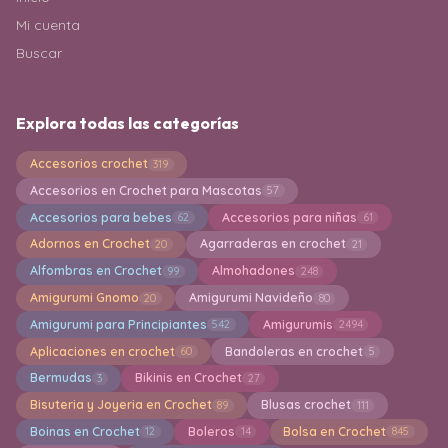
Mi cuenta
Buscar
Explora todas las categorías
Accesorios crochet
319
Accesorios en Crochet para Mascotas
57
Accesorios para bebes
Accesorios para niñas
62
61
Adornos en Crochet
Agarraderas en crochet
20
21
Alfombras en Crochet
Almohadones
99
248
Amigurumi Gnomo
Amigurumi Navideño
20
80
Amigurumi para Principiantes
Amigurumis
542
2494
Aplicaciones en crochet
Bandoleras en crochet
60
5
Bermudas
Bikinis en Crochet
3
27
Bisuteria y Joyeria en Crochet
Blusas crochet
89
111
Boinas en Crochet
Boleros
Bolsa en Crochet
12
14
845