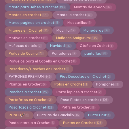
Manta para Bebes a crochet
Mantas de Apego
190
112
Mantas en crochet
Mantel a crochet
878
40
Marca paginas en crochet
Mascarillas
11
1
Mitones en Crochet
Mochila
Monederos
30
17
35
Motivos en crochet
Muñecas Amigurumi
85
145
Muñecas de tela
Navidad
Otoño en Cochet
2
112
1
Paños de Cocina
Pantalones
pantuflas
78
9
28
Pañuelos para el Cabello en Crochet
8
Pasadores/Ganchos en Crochet
1
PATRONES PREMIUM
Pies Descalzos en Crochet
449
2
Plantas en Crochet
Polos en Crochet
Pompones
5
1
1
Ponchos a crochet
Porta lapices a crochet
135
2
Portafotos en Crochet
Posa Platos en crochet
2
105
Posa Tazas a Crochet
Puffs en Crochet
132
5
PUNCH
Puntillas de Ganchillo
Punto Cruz
1
16
1
Punto Intarsia a Crochet
Puntos en Crochet
3
125