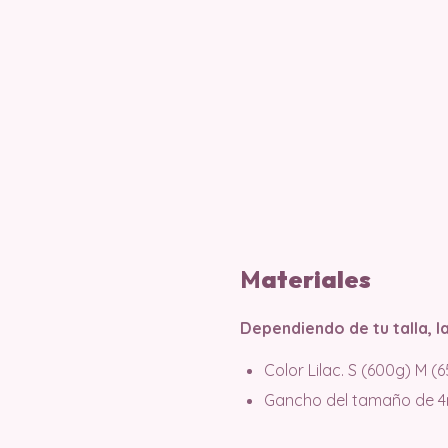
M
ater
iales
Dependiendo de tu talla, l
Color Lilac. S (600g) M (
Gancho del tamaño de 