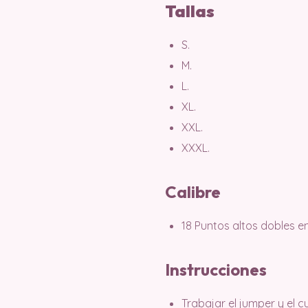
Tallas
S.
M.
L.
XL.
XXL.
XXXL.
Calibre
18 Puntos altos dobles en 
Instrucciones
Trabajar el jumper y el c