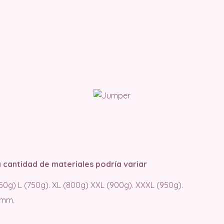
a cantidad de materiales podría variar
650g) L (750g). XL (800g) XXL (900g). XXXL (950g).
4mm.