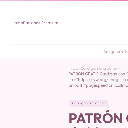
Inicio
Patrones Premium
Amigurumi Gr
Inicio
/
Cardigan a crochet
/
PATRÓN GRATIS Cardigan con Ca
src="https://s.w.org/images/c
onload="pagespeed.CriticalImag
Cardigan a crochet
PATRÓN G