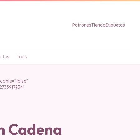
Patrones
Tienda
Etiquetas
ntas
Tops
gable="false"
"2733917934"
n Cadena