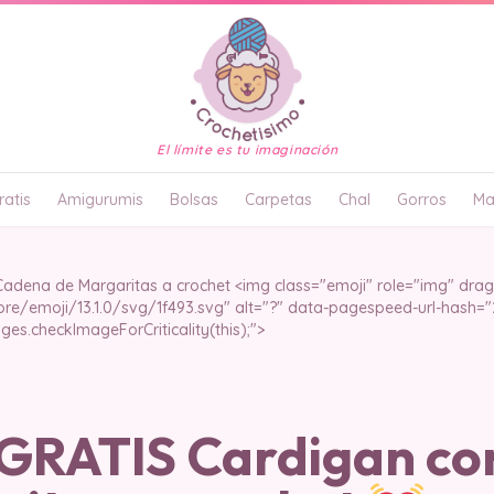
El límite es tu imaginación
atis
Amigurumis
Bolsas
Carpetas
Chal
Gorros
Ma
dena de Margaritas a crochet <img class="emoji" role="img" drag
ore/emoji/13.1.0/svg/1f493.svg" alt="?" data-pagespeed-url-hash=
es.checkImageForCriticality(this);">
RATIS Cardigan co