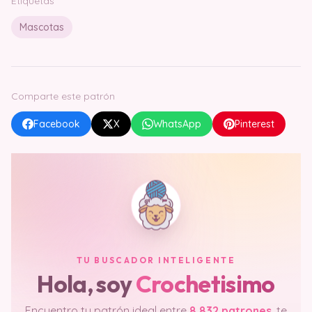
Etiquetas
Mascotas
Comparte este patrón
Facebook
X
WhatsApp
Pinterest
TU BUSCADOR INTELIGENTE
Hola, soy
Crochetisimo
Encuentro tu patrón ideal entre
8.832 patrones
, te