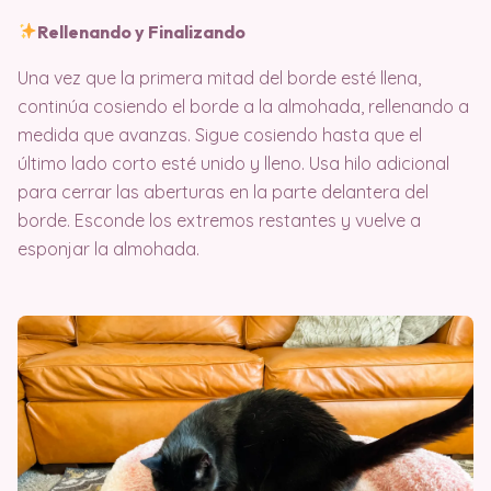
Rellenando y Finalizando
Una vez que la primera mitad del borde esté llena,
continúa cosiendo el borde a la almohada, rellenando a
medida que avanzas. Sigue cosiendo hasta que el
último lado corto esté unido y lleno. Usa hilo adicional
para cerrar las aberturas en la parte delantera del
borde. Esconde los extremos restantes y vuelve a
esponjar la almohada.