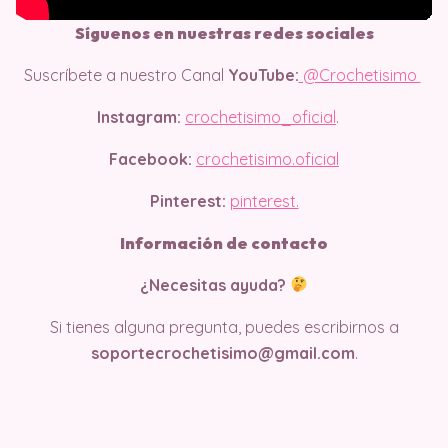
Síguenos en nuestras redes sociales
Suscríbete a nuestro Canal
YouTube:
@Crochetisimo
Instagram:
crochetisimo_oficial
.
Facebook:
crochetisimo.oficial
Pinterest:
pinterest.
Información de contacto
¿Necesitas ayuda?
Si tienes alguna pregunta, puedes escribirnos a
soportecrochetisimo@gmail.com
.