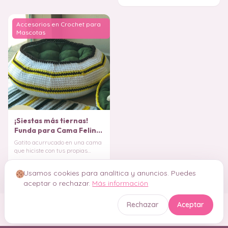
Accesorios en Crochet para
Mascotas
¡Siestas más tiernas!
Funda para Cama Felina
en Crochet
Gatito acurrucado en una cama
que hiciste con tus propias
manos, sabiendo que cada
6 de agosto de 2025
punto está lleno
Usamos cookies para analítica y anuncios. Puedes
aceptar o rechazar.
Más información
Rechazar
Aceptar