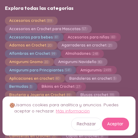
Explora todas las categorías
Accesorios crochet
319
Accesorios en Crochet para Mascotas
57
Accesorios para bebes
Accesorios para niñas
61
60
Adornos en Crochet
Agarraderas en crochet
20
21
Alfombras en Crochet
Almohadones
99
248
Amigurumi Gnomo
Amigurumi Navideño
20
80
Amigurumi para Principiantes
Amigurumis
541
2493
Aplicaciones en crochet
Bandoleras en crochet
60
5
Bermudas
Bikinis en Crochet
3
27
Bisuteria y Joyeria en Crochet
Blusas crochet
89
111
Boinas en Crochet
Boleros
Bolsa en Crochet
12
14
845
Usamos cookies para analítica y anuncios. Puedes
aceptar o rechazar.
Más información
Bordados
Bufanda a crochet
12
32
Bufandas Knitting
Calcados tejidos
15
19
Rechazar
Aceptar
Calcetines
Calentadores
Caminos de Mesa
46
16
41
Camisetas en Crochet
Capas en crochet
25
9